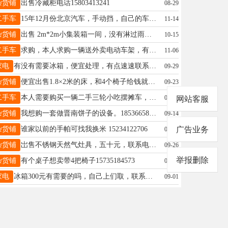
杂货铺
出售冷藏柜电话15803413241
08-29
二手车
15年12月份北京汽车，手动挡，自己的车10万公里，车况特好，大几千，遮风挡雨拉工具，有意向群里直接加我微信。 电话13453533972
11-14
杂货铺
出售 2m*2m小集装箱一间，没有淋过雨一直在室内用的了 有需要的可联系 13700511112
10-15
二手车
求购，本人求购一辆送外卖电动车架，有的联系18735731183微信同号
11-06
家电
有没有需要冰箱，便宜处理，有点速速联系电话：18734895819 18734895891
09-29
杂货铺
便宜出售1.8×2米的床，和4个椅子给钱就卖电话13834167903
09-23
二手车
本人需要购买一辆二手三轮小吃摆摊车，有出售的联系，电话：18003512676微信同号
03-24
网站客服
杂货铺
我想购一套做晋南饼子的设备。18536658555。谢谢
09-14
杂货铺
谁家以前的手帕可找我换米 15234122706
广告业务
01-05
杂货铺
岀售不锈钢天然气灶具，五十元，联系电话17703419080
09-26
举报删除
杂货铺
有个桌子想卖带4把椅子15735184573
01-26
家电
冰箱300元有需要的吗，自己上们取，联系电话15934048341
09-01