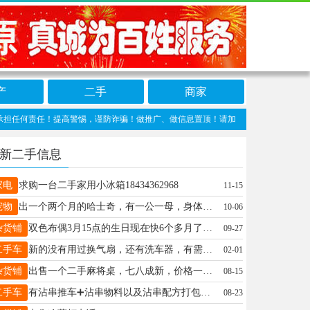
产
二手
商家
！提高警惕，谨防诈骗！做推广、做信息置顶！请加太原生活网客服微信：taiyuanwa
新二手信息
家电
求购一台二手家用小冰箱18434362968
11-15
宠物
出一个两个月的哈士奇，有一公一母，身体健康，活泼好动。打了一针疫苗。挑哪个都行。喜欢的话，电话同微17635610650
10-06
杂货铺
双色布偶3月15点的生日现在快6个多月了因工作因素照顾不周喜欢我的人，联系吧与小兔子相伴一起长大两个小家伙相亲相爱希望能两个一起养有需要的可以联系17835115062
09-27
二手车
新的没有用过换气扇，还有洗车器，有需要的联系电话13073505658
02-01
杂货铺
出售一个二手麻将桌，七八成新，价格一千，有需要的联系13403415913
08-15
二手车
有沾串推车➕沾串物料以及沾串配方打包出售，价格合适，有兴趣可以私信15383511326
08-23