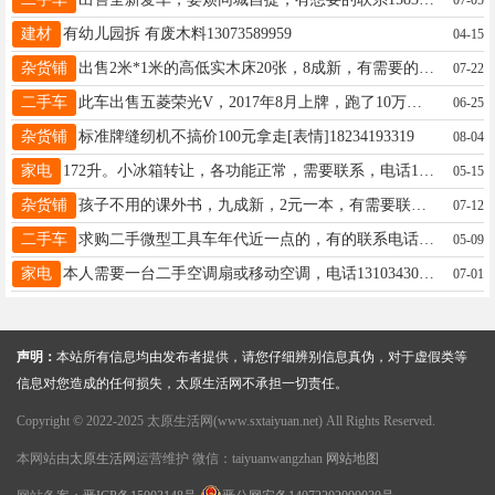
建材
有幼儿园拆 有废木料13073589959
04-15
杂货铺
出售2米*1米的高低实木床20张，8成新，有需要的联系19935159992
07-22
二手车
此车出售五菱荣光V，2017年8月上牌，跑了10万公里，带空调中控电动门窗，车胎刚换了四条，排量1.5个人一手车原版原漆，无事故。车贩子勿扰，电话13453102515
06-25
杂货铺
标准牌缝纫机不搞价100元拿走[表情]18234193319
08-04
家电
172升。小冰箱转让，各功能正常，需要联系，电话15110337284
05-15
杂货铺
孩子不用的课外书，九成新，2元一本，有需要联系我，地址下元13485353565
07-12
二手车
求购二手微型工具车年代近一点的，有的联系电话18734927619
05-09
家电
本人需要一台二手空调扇或移动空调，电话13103430468
07-01
声明：
本站所有信息均由发布者提供，请您仔细辨别信息真伪，对于虚假类等
信息对您造成的任何损失，太原生活网不承担一切责任。
Copyright © 2022-2025 太原生活网(www.sxtaiyuan.net) All Rights Reserved.
本网站由
太原生活网
运营维护 微信：taiyuanwangzhan
网站地图