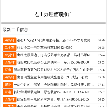
点击办理置顶推广
最新二手信息
杂货铺
谁有1.2或者1.5的商用消毒柜。还有40-45寸可联网电视的。有的联系我15135112555
06-20
二手车
想买个二手电动车自行车13994246380
06-25
杂货铺
出租太原周边，打击乐艺考生必备品，马林巴琴61键，红木琴键，音色好，租用价格面议 需要的联系电话13453406396
07-24
杂货铺
收旧衣服电话多少太原的有一千多斤15536919360
05-03
家电
新冷藏柜有要的联系15535180278.柜子在万科兰山附近
07-26
杂货铺
出售闲置宝宝专用楼梯式坐便器（9.5成新）有意者致电18734926427（微信同号）
05-09
宠物
一两个月的小黑猫，会吃猫粮用猫砂，免费领养，南屯为民服务中心，18035105077
07-11
家电
转让华硕组装电脑，原包装都i5-12600KF+RTX40608G独显，32G金百达内存，1T固态硬盘，B760主板 带直播绿幕，宏鼠标，键盘一套，显示器 32 寸曲屏，电脑桌，等配置给力，办公游戏直播都不在话下。 电话 16636663184
07-07
杂货铺
便宜处理串店的所有东西。电话号码18634324885
06-25
二手车
出售全新爱车，娄烦同城自提，有想要的联系15834164911 里面自带炸锅，多功能操作台，灯管，风扇，外接电源都有配 一口价5000，非诚勿扰，嘎嘎新的新车，原价9500
07-05