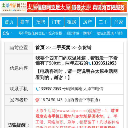
首页
拼车
招聘
门市
租房
房产
二手
商家
原生活网不承担任何责任！提高警惕，谨防诈骗！做推广、做信息置顶！请加太原生活网客服微
公告：
当前位置
首页
>>
二手买卖
>> 杂货铺
我要个四开门的双温冰箱，帮我发一下看
谁有了500元，两年左右的
13393512053
信息内容
【电话咨询时，请一定说明在太原生活网
看到的，谢谢！】
联系手机
13393512053
号码归属地:太原市电信
发布者IP
118.74.50.143（山西省晋中市联通）
太原生活网(www.sxtaiyuan.net)提醒您：1、
请查
看发布者手机归属地与IP地址是否本地
。2、手
工活、网络兼职、刷单，都是骗子！凡以各种名
防骗提醒：
义收取费用的都是骗子！
找工作是往兜里挣钱，