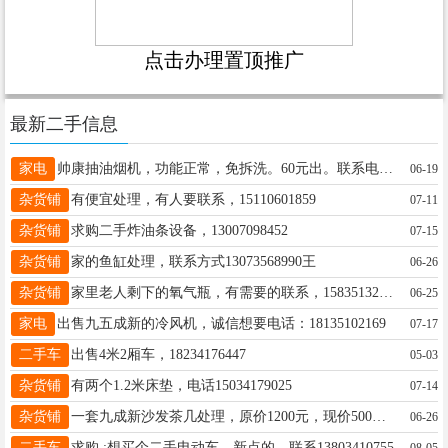
点击办理置顶推广
最新二手信息
家电
帅康抽油烟机，功能正常，免拆洗。60元出。联系电话13283620135
06-19
杂货铺
有便宜处理，有人要联系，15110601859
07-11
杂货铺
求购二手炸油条设备，13007098452
07-15
杂货铺
家的鱼缸处理，联系方式13073568990王
06-26
杂货铺
家里老人剩下的氧气瓶，有需要的联系，15835132841
06-25
家电
出售九五成新的冷风机，诚信想要电话：18135102169
07-17
二手车
出售4米2厢车，18234176447
05-03
杂货铺
有两个1.2米床垫，电话15034179025
07-14
杂货铺
一套九成新沙发茶几处理，原价1200元，现价500元，有需要的联系，电话：17535114134
06-26
二手车
求购.:想买个二手电动车，新点的。联系13803410755
08-05