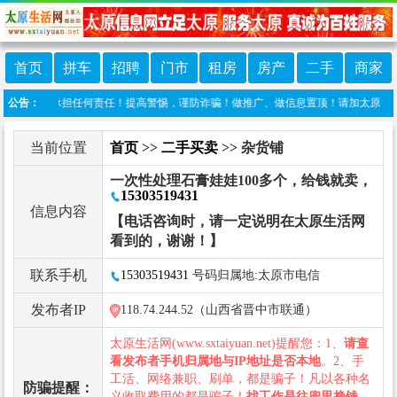
首页
拼车
招聘
门市
租房
房产
二手
商家
网不承担任何责任！提高警惕，谨防诈骗！做推广、做信息置顶！请加太原生活网客服微信：t
公告：
当前位置
首页
>>
二手买卖
>> 杂货铺
一次性处理石膏娃娃100多个，给钱就卖，
15303519431
信息内容
【电话咨询时，请一定说明在太原生活网
看到的，谢谢！】
联系手机
15303519431
号码归属地:太原市电信
发布者IP
118.74.244.52（山西省晋中市联通）
太原生活网(www.sxtaiyuan.net)提醒您：1、
请查
看发布者手机归属地与IP地址是否本地
。2、手
工活、网络兼职、刷单，都是骗子！凡以各种名
防骗提醒：
义收取费用的都是骗子！
找工作是往兜里挣钱，