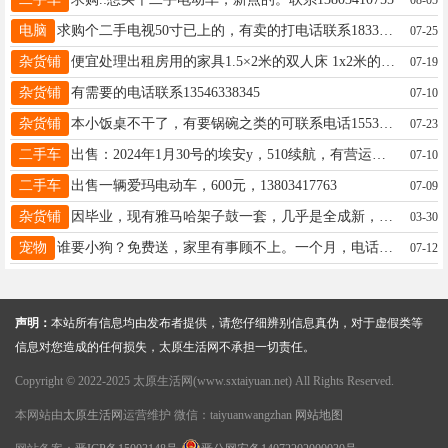
电脑
求购个二手电视50寸已上的，有卖的打电话联系18335196209
07-25
杂货铺
便宜处理出租房用的家具1.5×2米的双人床 1x2米的单人床，1x1.2米的单人床，单人床九成新。还有柜子等家具。电话13007037198
07-19
杂货铺
有需要的电话联系13546338345
07-10
杂货铺
本小饭桌不干了，有要锅碗之类的可联系电话15534025329
07-23
二手车
出售：2024年1月30号的埃安y，510续航，有营运证。15235102801.
07-10
二手车
出售一辆爱玛电动车，600元，13803417763
07-09
杂货铺
因毕业，现有雅马哈架子鼓一套，几乎是全成新，打对的很好。买的时候1800，现低价出售，有意者联系！电话16634206266
03-30
宠物
谁要小狗？免费送，家里有事顾不上。一个月，电话18635578889
07-12
声明：
本站所有信息均由发布者提供，请您仔细辨别信息真伪，对于虚假类等
信息对您造成的任何损失，太原生活网不承担一切责任。
Copyright © 2022-2025 太原生活网(www.sxtaiyuan.net) All Rights Reserved.
本网站由
太原生活网
运营维护 微信：taiyuanwangzhan
网站地图