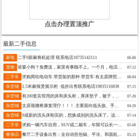
点击办理置顶推广
最新二手信息
家电
二手9新麻将机处理 联系电话18735142111
06-06
宠物
谁要小狗？免费送，家里有事顾不上。一个月，电话18635578889
07-12
二手车
求购两轮电动车.带货架的那种.带货车.有太原牌照的.联系13466823278微信同号
08-04
杂货铺
2.5米麻辣烫展示柜 低价出售联系电话19835116838
07-15
杂货铺
有200套宾馆用的床和床头柜，厚床垫子，被子，床单，都是新的，没有开封的 转让有需要的人，价格可以看东西谈！ 东西在太原市动物园旁边库房里放着！ 联系电话17503467301刘总
07-26
杂货铺
太原颈腰椎康复理疗！！！ 主要面向低头族、手机族、长期坐办公室等引发的颈腰椎僵硬难受进行专业理疗，推拿师傅30多年从业经验，给众多客户带来了健康和福音，手法独特，价格亲民。 地址：太原市长兴南街市政大厅对面世友超市直梯旁商铺。
04-20
杂货铺
9成新的洗头床刚买的，想换成别的洗头床了。这个不想要了，有没有人要。 白女士 13994218985
07-14
二手车
求购一辆汽车自用，SUV或二厢车，年限可以长一点，实表公里数少一点，个人一手车，车贩子的车不要，2一3万元左右。有卖车的朋友联系我，王15035199668
05-09
奢侈品
餐厅二手设备出售：全自动煎包锅、平冷、和面机、锅灶、桌椅、消毒柜、电熬粥桶、货架、电子称、蛋糕油、塑料袋、一次性筷子、锅碗瓢盆等在许西西街附近需要的电话联系13993877327
05-15