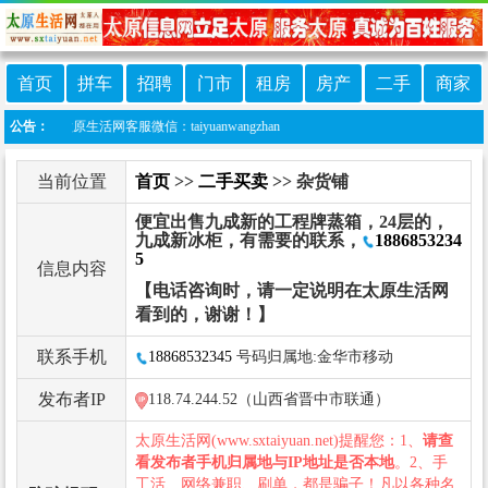
首页
拼车
招聘
门市
租房
房产
二手
商家
原生活网客服微信：taiyuanwangzhan
公告：
当前位置
首页
>>
二手买卖
>> 杂货铺
便宜出售九成新的工程牌蒸箱，24层的，
九成新冰柜，有需要的联系，
1886853234
5
信息内容
【电话咨询时，请一定说明在太原生活网
看到的，谢谢！】
联系手机
18868532345
号码归属地:金华市移动
发布者IP
118.74.244.52（山西省晋中市联通）
太原生活网(www.sxtaiyuan.net)提醒您：1、
请查
看发布者手机归属地与IP地址是否本地
。2、手
工活、网络兼职、刷单，都是骗子！凡以各种名