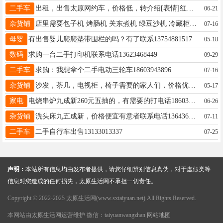
二手车
出租，出售太原网约车，价格低，转介绍[表情]红包，并高价回收二手新能源电车，需要的联系199-3566-5888白先生
06-21
杂货铺
店里需要包子机 烤肠机 关东煮机 绿豆沙机 冷藏柜 二手货架 17635168111 有的带价位打电话
07-16
母婴
有出售婴儿爬爬垫带围栏的吗？有了联系13754881517
05-18
数码
求购一台二手打印机联系电话13623468449
09-29
二手车
求购：我想拿个二手电动三轮车18603943896
07-16
杂货铺
沙发，茶几，电视柜，椅子需要的家人们，价格优惠，联系18234185250
05-17
家电
电烧串炉九成新260元五抽的，有需要的打电话18603411259
06-26
杂货铺
洗头床九五成新，价格便宜有意者联系电话13643668371
07-11
二手车
二手自行车出售13133013337
07-25
声明：
本站所有信息均由发布者提供，请您仔细辨别信息真伪，对于虚假类等
信息对您造成的任何损失，太原生活网不承担一切责任。
Copyright © 2022-2025 太原生活网(www.sxtaiyuan.net) All Rights Reserved.
本网站由
太原生活网
运营维护 微信：taiyuanwangzhan
网站地图