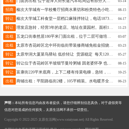
出租
门面房出租 位于迎泽大街长途汽车站周边有部分大面积门面房及小面积门面房出租，老市场人流量大，周边住宅区较多，有医院，适合经营（饭店，粮油，百货，蔬菜，鲜花，干货，冷饮，鲜奶，熟食等行业）价格优惠。 联系电话13453157002
03-14
招商
榆次大学城有一学校餐厅招商水果切和粉类特色小吃类优质商户 学生两万人左右，餐厅紧邻七层教室楼和14栋新生宿舍楼，外部上下扶梯 有意向老板可前来考察 咨询电话 15003442356
08-15
转让
榆次大学城工科食堂一层档口麻辣拌转让，电话18732245505
04-17
转让
理发店急转，经营3年的老店。地址在菜园村。面积15平方米左右，房租一个月650元，月付。联系电话:13303406935
11-23
出租
五龙口街泰然居180平米门面出租，位于二层可做培训和娱乐场所，水电暖齐全。联系电话13073530935
03-07
出租
太原市杏花岭区北中环街临街带装修商铺免租金招烧烤店入驻，联系电话13754838473
03-23
转让
太原华润大厦菜鸟驿站 低价转让 货源稳定 每天1200票 收入稳定 另外大厦菜鸟商铺出租。 有意者联系19303436665
05-27
转让
转让位于杏花岭区半坡细节曼玲粥铺 因老婆怀孕 也有别的生意无暇顾及，两边跑不过来忍痛转让 精力有限诚意转让本店 店内主营外卖，适合夫妻干，也有堂食，接手即可盈利 有想法可以和我细聊。 非诚勿扰 19834444087
08-15
转让
富康街220平米底商，上下二楼有传菜电梯，急转，空转，带东西转让都可以，电话19311081777
10-25
出租
商铺出租：平阳路临街2楼，105平精装。水电暖齐全，有独立卫生间。挨着加洋小学，八一小学，附近6.7个小区人多。干啥都行，租金好说，欢迎随时来看房。联系电话：13934249803微信同号
06-23
声明：
本站所有信息均由发布者提供，请您仔细辨别信息真伪，对于虚假类等
信息对您造成的任何损失，太原生活网不承担一切责任。
Copyright © 2022-2025 太原生活网(www.sxtaiyuan.net) All Rights Reserved.