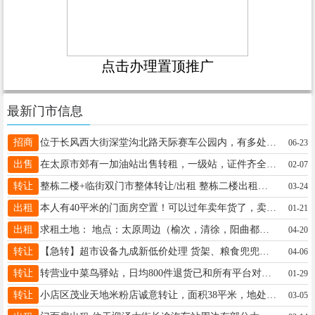
点击办理置顶推广
最新门市信息
招商
位于长风西大街深堂沟北路天际赛车公园内，有多处门面房、库房空地火热招租，招租电话，13934536785
06-23
出售
在太原市郊有一加油站出售转租，一级站，证件齐全，配置设施周全，个人大红本一手站，有个人或公司有这方面需求的可以联系13546325673因为银行贷款急售便
02-07
转让
整栋二楼+临街双门市整体转让/出租 整栋二楼出租转让，一楼两个临街门市相连： 一个大门市经营自助快餐，一个小门市做精品麻辣串串香，门口带三个摊位。 楼上有五间房，均带独立卫浴，目前住有三户，接手即可经营/收租。 因本人爱人叶红霞需手术，急需用钱便宜转，忍痛整体转让出租，价格可谈，非诚勿扰。可实地观察，可以带各种技术 联系电话： 19935851351 19303431351
03-24
出租
本人有40平米的门面房空置！可以过年卖年货了，卖各种东西了！房租超低！有想租用的可以联系我18035187730
01-21
出租
求租土地： 地点：太原周边（榆次，清徐，阳曲都可以） 面积：5亩左右，租金便宜面积可以增加。 要求：可建大棚，水电方便，交通方便 电话：15003512201（微信同号，优先加微信联系）
04-20
转让
【急转】超市设备九成新低价处理 货架、粮食兜兜均使用半年，成色极佳，几乎全新。 价格实惠，适合开超市、小卖部或仓储使用，性价比极高。 有意者请联系：18334843553，看货面议，非诚勿扰。
04-06
转让
转营业中菜鸟驿站，日均800件退货已和所有平台对接，，抖音上门取件？有意者私聊我，非诚勿扰13403516842微信同号
01-29
转让
小店区茂业天地米粉店诚意转让，面积38平米，地处亲贤热门商圈，客流密集、消费力强，饭点稳定爆满，外卖单量可观，老客复购高。店铺精装修、设备齐全、证照齐全，接手即可营业，无需二次投入，省去装修与筹备时间。米粉口味成熟、操作简单，可带配方与客源转让，新手也能轻松上手。因家里小孩出生需要照顾，无力经营，忍痛转让，接手即可盈利！！！联系电话：18234075852
03-05