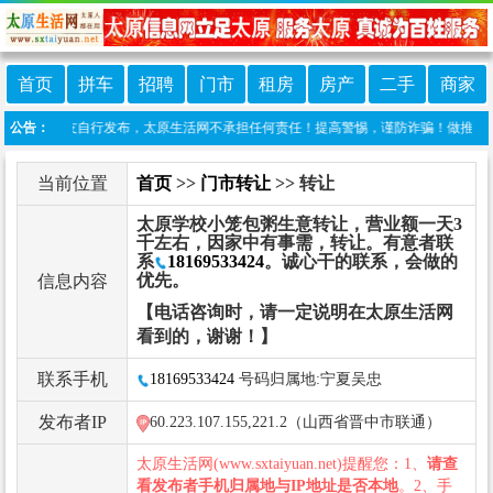
首页
拼车
招聘
门市
租房
房产
二手
商家
信息由网友自行发布，太原生活网不承担任何责任！提高警惕，谨防诈骗！做推广、做信息置顶
公告：
当前位置
首页
>>
门市转让
>> 转让
太原学校小笼包粥生意转让，营业额一天3
千左右，因家中有事需，转让。有意者联
系
18169533424
。诚心干的联系，会做的
优先。
信息内容
【电话咨询时，请一定说明在太原生活网
看到的，谢谢！】
联系手机
18169533424
号码归属地:宁夏吴忠
发布者IP
60.223.107.155,221.2（山西省晋中市联通）
太原生活网(www.sxtaiyuan.net)提醒您：1、
请查
看发布者手机归属地与IP地址是否本地
。2、手