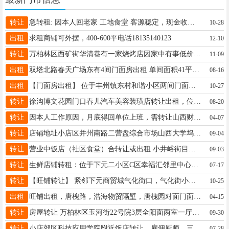
转让
急转租: 因本人回老家 工地食堂 客源稳定，现金收账 地址:小店区南内环桥东南三巷 电话:15003402930
10-28
出租
求租商铺可外摆，400-600平电话18135140123
12-10
转让
万柏林区西矿街华清巷有一家烧烤店因家中有事低价转让，65平左右，还有七个月到期有意者联系13942089341
11-09
出租
双塔北路春天广场东有4间门面房出租 单间面积41平米，年租金4万5。 联系电话13834539808
08-16
出租
【门面房出租】 位于丰州镇东村和谐小区两间门面房出租，上下两层共计90平方，水、电、暖齐全，租金面议。 联系电话:13834789281
10-27
转让
徐沟博文花园门口春儿汽车美容装璜店转让出租，位置好，客户稳定 本人另有事做，有意者联系，非诚勿忧 电话13403516925－13653607665
08-20
转让
因本人工作原因，月底得回单位上班，需转让山西财贸职业技术学院，学校食堂窗口，现成的东西和技术，现成的工人，固定的客流，详情致电:15135139742。学校地址：山西省晋中市榆次区榆次区使赵乡社会事务管理中心民航南路26号（太原和榆次交界处） 注:接手后安排3~7天学习，还有一个学期，转包费，加盟费，设备，房租，人工，共计:2万元
04-07
转让
店铺地址小店区并州南路二营盘综合市场山西大学坞城校区餐厅二楼奶茶店转让，因为开几个店忙不过来痛心低价转让，有意者请联系电话13233209514 谢女士，价格面议
09-04
转让
营业中饭店（社区食堂）合转让或出租 小井峪街目前营业中，早中晚烧烤火锅炒菜都可以室内170多平有外摆区 合作电话13393513669
09-03
转让
生鲜店铺转租：位于下元二小区C区幸福汇邻里中心菜市场内，35.8平米，周边住宅区环绕，人流量大。店内水电齐全，货架，冷藏柜，收银机齐全，精装修门店，接手即可营业。带东西或空租都可以，不收取门店装修费。 转介绍成功奖800元红包 电话18635127697
07-17
转让
【旺铺转让】 紧邻下元商贸城气化街口，气化街小学门口、临街卤味店40平米，新店面设备、手续齐全，客流稳定，接手就能营业盈利。 因业务扩展有别的店铺打理，忙不过来，急转让 联系： 13466816380苏先生 18734870510郝女士（可随时看店）
10-25
出租
旺铺出租，唐槐路，浩海物贸隔壁，唐槐园对面门面出租，挑高8米，84平米，房东直租，适合所有行业。费用低 停车方便。电话17735195151
04-15
转让
房屋转让 万柏林区玉河街22号院3层全阳面两室一厅精装修地暖家具家电全新53平米，旁边是和平医院幼儿园美特好超市，联系电话:13623453306
09-30
转让
小店郊区科技应用学院附近饭店转让，雇佣厨师，三天两天请假，导致好生意不能平稳营业，三个包间，大厅有七张小桌，四张大桌，一百五十平米，房租低，一万多点，想创业的朋友赶紧联系，机不可失19581901413
07-28