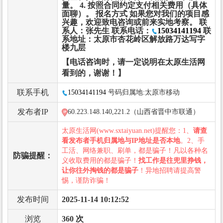
量。 4. 按照合同约定支付相关费用（具体
面聊）。 报名方式 如果您对我们的项目感
兴趣，欢迎致电咨询或前来实地考察。 联
系人：张先生 联系电话：
15034141194
联
系地址：太原市杏花岭区解放路万达写字
楼九层
【电话咨询时，请一定说明在太原生活网
看到的，谢谢！】
联系手机
15034141194
号码归属地:太原市移动
发布者IP
60.223.148.140,221.2（山西省晋中市联通）
太原生活网(www.sxtaiyuan.net)提醒您：1、
请查
看发布者手机归属地与IP地址是否本地
。2、手
工活、网络兼职、刷单，都是骗子！凡以各种名
防骗提醒：
义收取费用的都是骗子！
找工作是往兜里挣钱，
让你往外掏钱的都是骗子
！异地招聘请提高警
惕，谨防诈骗！
发布时间
2025-11-14 10:12:52
浏览
360 次