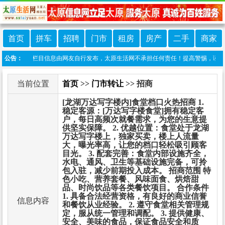
首页
拼车
招聘
门市
租房
房产
二手
商家
声明：本栏目信息由网友自行发布，太原生活网不承担任何责任！提高警惕，谨防诈骗！做推
公告：
当前位置
首页
>>
门市转让
>> 招商
[龙湖万达写字楼内]食堂档口火热招商 1.
稳定客源：[万达写字楼食堂]拥有稳定客
户，每日高频次就餐需求，为您的生意提
供坚实保障。 2. 优越位置：食堂处于龙湖
万达写字楼上，独家买卖，楼上人流量
大，曝光率高，让您的档口轻松吸引顾客
目光。 3. 配套完善：食堂内部设施齐全，
水电、通风、卫生等基础设施完备，可拎
包入驻，减少前期投入成本。 招商范围 特
色小吃、营养套餐、风味面食、烘焙甜
品、时尚饮品等各类餐饮项目。 合作条件
1. 具备合法经营资格，有良好的商业信誉
信息内容
和餐饮从业经验。 2. 遵守食堂相关管理规
定，服从统一管理和调配。 3. 提供健康、
安全、美味的食品，保证食品安全和质