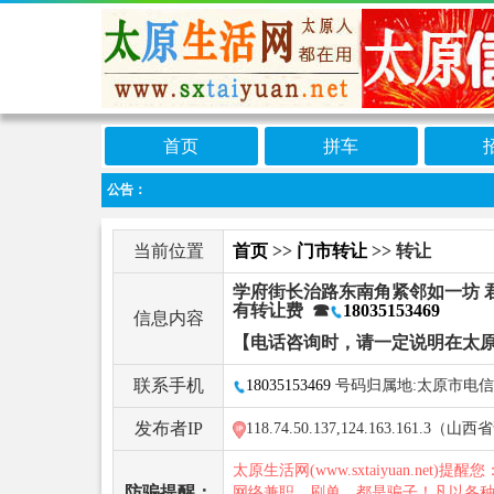
首页
拼车
公告：
当前位置
首页
>>
门市转让
>> 转让
学府街长治路东南角紧邻如一坊 君臣
有转让费 ☎
18035153469
信息内容
【电话咨询时，请一定说明在太
联系手机
18035153469
号码归属地:太原市电信
发布者IP
118.74.50.137,124.163.161.3
太原生活网(www.sxtaiyuan.net)提醒
防骗提醒：
网络兼职、刷单，都是骗子！凡以各