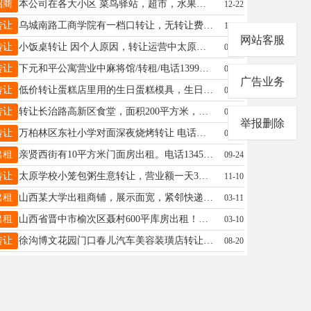
招商
本公司在各大小区 菜鸟驿站，超市，水果店寻找合作者，付费占用显眼广告位置，60cm*120cm大小，可以贴亚克力的位置，，，合作电话15034014623（微信a17635169597），来电备注合作
12-22
转让
乌城南路工商学院有一档口转让，无转让费，联系电话18903461903微信同号
12-14
网站客服
转让
小饭桌转让 因个人原因，转让运营中太原外语科技实验中学附近的小饭桌，位置好，生源稳定，希望有爱心人士接。联系电话13934218480
03-23
转让
下元和平公寓营业中麻将馆/转租/电话13994841467
01-23
广告业务
转让
低价转让蛋糕店里用的生日蛋糕模具，生日蛋糕支架，生日蛋糕玻璃展柜，不锈钢盘，不锈钢盆等，价格好商量，要需要的联系15535363858 还转让全新的没开包一个1.5米床头软包靠背，买时130，现在80， 还有拆下的餐厅铝制三头吊灯处理30元，在太原奥莱附近，联系电话15535363858
03-10
转让
转让长治路高新区食堂，面积200平方米，联系电话18135118091
09-05
举报删除
转让
万柏林区东社小学对面深夜烧烤转让 电话同微信17535876259
08-11
出租
亲贤西街有10平方米门面房出租。电话13453438833
09-24
转让
太原学校小笼包粥生意转让，营业额一天3千左右，因家中有事需，转让。有意者联系18169533424。诚心干的联系，会做的优先。
11-10
出租
山西某大学出租商铺，展示面宽，紧邻快递站，电影院，人流量大。有意者电话联系19293497257
03-11
出租
山西省晋中市榆次区聂村600平库房出租！房租便宜带三厢电！燕子姐：18635459128
03-10
转让
徐沟博文花园门口春儿汽车美容装璜店转让出租，位置好，客户稳定 本人另有事做，有意者联系，非诚勿忧 电话13403516925－13653607665
08-20