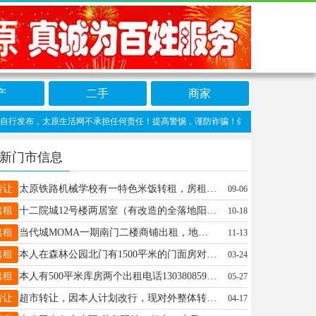
产
二手
商家
布，太原生活网不承担任何责任！提高警惕，谨防诈骗！做推广、做信息置顶！请加太原生活网
新门市信息
转让
太原铁路机械学校有一特色米饭转租，房租2万，抽点9个，客流稳定，可实地考察 因有事不能继续，特寻找有缘人来接手，15725436823微信同号
09-06
出租
十二院城12号楼两居室（有改造的全落地阳光阳台）家具家电齐全，诚心出租，有意者可联系13935128312
10-18
出租
当代城MOMA一期南门二楼商铺出租，地理位置优越（晋源七小对面），有地暖，带装修，价格便宜，有意向的速打电话联系：13333444466（微信同号）
11-13
出租
本人在森林公园北门有1500平米的门面房对外出租或寻合作，精装修，有全套饭店家俱，可开饭店，超市，办公，等，周边环境好，人流量大，有意向可以联系19303514060
03-24
出租
本人有500平米库房两个出租电话13038085971微信同号
05-27
转让
超市转让，因本人计划改行，现对外整体转让，地理位置镇区中心十字路拐角，面积一二楼424平米上下一样大小，有稳定客源，接手即可盈利，有意者电话具体详谈，地点位于内蒙古鄂尔多斯市 电话15704922918
04-17