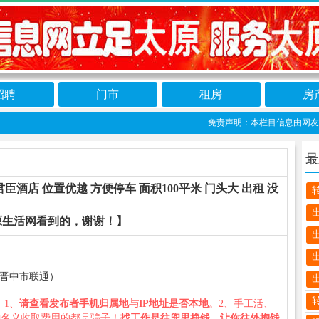
招聘
门市
租房
房
免责声明：本栏目信息由网友自行发
最
酒店 位置优越 方便停车 面积100平米 门头大 出租 没
原生活网看到的，谢谢！】
（山西省晋中市联通）
您：1、
请查看发布者手机归属地与IP地址是否本地
。2、手工活、
种名义收取费用的都是骗子！
找工作是往兜里挣钱，让你往外掏钱