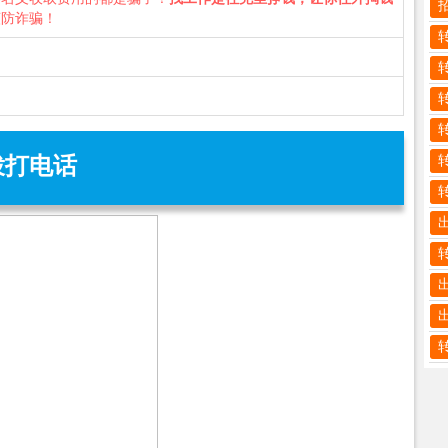
谨防诈骗！
拨打电话