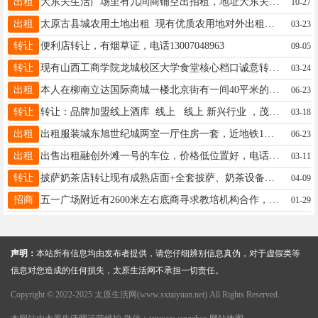
出租
大东关生活广场里有几间商铺空出招租，地址大东关街与红沟路交叉口。联系电话13623510855
10-27
出租
太原古县城农用土地出租 现有优质农用地对外出租，可整租、可分租，灵活签约！ 地块位置：靠近市区，邻街地块，交通便利，进出方便，人流量大 土地面积：2-3亩，地块规整，好打理 配套设施：通水、通电，基础设施齐全；自带农具房，存放农具、物资超省心 适合用途：种植蔬菜、瓜果、农作物、苗木花卉、农家副业等 土地肥沃，条件优越，实景好看，价格面议！ 适合个人务农、合作社种植，有意者速联系！ ☎13834133407
03-23
转让
便利店转让，有烟草证，电话13007048963
09-05
转让
现有山西工商学院龙城校区大学食堂核心档口诚意转让，地理位置优越，位于人流密集区域，每日固定师生客源超8000人，消费需求稳定。档口面积大（相当于两个窗口，装修完好，无需额外投入即可正常运营，可实地考察。 日均营业额稳定可观。食堂管理规范，租金合理，无隐性成本，适合创业新手或扩大经营的创业者。电话19034919789
03-24
出租
本人在柳南立达国际商城一楼北京街有一间40平米的商铺出租，8月底商铺到期。可经营服装，鞋帽，小超市，美甲，美容护肤等，有中央空调。租金2万5。有诚意者联系刘女士！电话13633512152
06-23
转让
转让：品牌加盟线上酒库 线上 线上 新兴行业 ，茂业商圈，手续齐全，生意稳定，夫妻两人即可，机会难得，先到先得电话13613457328李女士
03-18
出租
出租服装城东旭世纪城两室一厅住房一套，近地铁1号线，双塔公园，服装城商圈，火车站。联系电话18603469909或18636909909
06-23
出租
出售出租融创外滩一号的车位，价格低位置好，电话17835170078
03-11
转让
披萨奶茶店转让现有成熟店面+全套披萨、奶茶设备，兼营福彩+体彩，附近有写字楼，中小学，接手即可营业，无需再投入装修、设备费用，创业零门槛。因个人精力不足，诚心转让。 机会难得，非诚勿扰！有意者电话详谈。13934143019 地址：太原市迎泽区桥东街
04-09
招商
五一广场附近有2600米左右底商寻求教培机构合作，周边交通便利附近有地铁一号线，多路公交站，周边小区成熟，有意者联系13903518106
01-29
声明：
本站所有信息均由发布者提供，请您仔细辨别信息真伪，对于虚假类等
信息对您造成的任何损失，太原生活网不承担一切责任。
Copyright © 2022-2025 太原生活网(www.sxtaiyuan.net) All Rights Reserved.