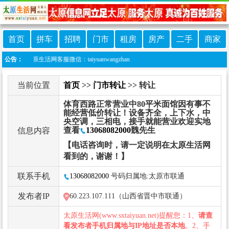
首页
拼车
招聘
门市
租房
房产
二手
商家
生活网客服微信：taiyuanwangzhan
公告：
当前位置
首页
>>
门市转让
>> 转让
体育西路正常营业中80平米面馆因有事不
能经营低价转让！设备齐全，上下水，中
央空调，三相电，接手就能营业欢迎实地
查看
13068082000
魏先生
信息内容
【电话咨询时，请一定说明在太原生活网
看到的，谢谢！】
联系手机
13068082000
号码归属地:太原市联通
发布者IP
60.223.107.111（山西省晋中市联通）
太原生活网(www.sxtaiyuan.net)提醒您：1、
请查
看发布者手机归属地与IP地址是否本地
。2、手