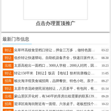
点击办理置顶推广
最新门市信息
转让
尖草坪高校食堂档口转让，押金三万多 ，做特色面食，加盟店，操作简单，两个人就可以干，日营业额稳定，设备齐全，不用投资，接手就可盈利，转让费不高 电话微信：19935114999
03-22
转让
低价转让快递驿站。自助机设备齐全，快递日派件大约1200件。发件15左右，店里还可以做团购。欢迎各想做快递驿站的朋友来店考查。15135136166
08-30
出租
太原高校出一面档口，3000人学校，2000人封闭，因家中突发急事无法经营，有意者实地考察，18234048898微信同号
10-23
转让
转让150平米 【转让】饭店 【地址】狄村街唐槐公园对面 【面积】150平米左右（8.8万/年） 【优势】附近俩个大小区，人流量大，有大量固定消费群体 【店主电话】13935869355或13080386111 【备注】管道煤气，可外摆摊十来张桌子，可做烧烤，接手即可盈利，同行勿扰
11-05
招商
榆次海洋馆美食城招商，品牌餐饮、特色小吃、亲子娱乐、潮玩电竞，欢迎咨询15034682532
09-27
转让
太原市杏花岭便民浴池转让，八百多平，有包间，有意者联系13068084111
01-14
出租
蒙山景区开化村，有340平的库房出租需要的联系13934207377
09-20
招商
迎泽区南海街附近有一面馆。六张桌子。老板想找个做本地菜或者川湘菜不错的师傅。合作或者单聘都可以。只有手艺没问题。薪资待遇好商量。有想法的电话联系18635585553
10-22