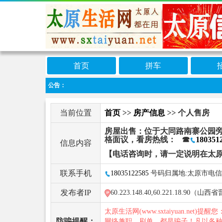
首页
拼车
公告：
当前位置
首页
>>
房产信息
>> 个人售房
房屋出售：位于大同路南寨公园旁
格面议，看房热线： ☎
180351
信息内容
【电话咨询时，请一定说明在太
联系手机
18035122585
号码归属地:太原市电信
发布者IP
60.223.148.40,60.221.18.90
太原生活网(www.sxtaiyuan.net)提醒
防骗提醒：
网络兼职、刷单，都是骗子！凡以各