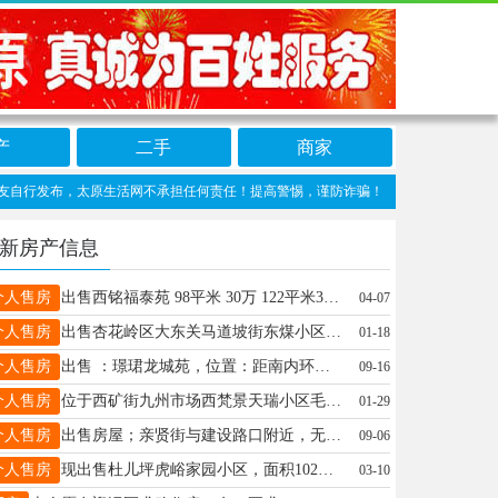
产
二手
商家
发布，太原生活网不承担任何责任！提高警惕，谨防诈骗！做推广、做信息置顶！请加太原生活
新房产信息
个人售房
出售西铭福泰苑 98平米 30万 122平米38万 127平米41万 以上房源全部包过户 电话，13834040408
04-07
个人售房
出售杏花岭区大东关马道坡街东煤小区住房一套，总高5层在4层，61平米，29万，精装修家具家电齐全。联系电话13753146194。
01-18
个人售房
出售 ：璟珺龙城苑，位置：距南内环长治路地铁口10米。2号楼二单元2704，94.36平米，联系电话13834200296有意者面谈
09-16
个人售房
位于西矿街九州市场西梵景天瑞小区毛坯房一套岀租或出售，100平米，11层，三室一厅，联系人13834142492
01-29
个人售房
出售房屋；亲贤街与建设路口附近，无专小区步梯房6/5 建筑面积75，预售27万，电话15581859047
09-06
个人售房
现出售杜儿坪虎峪家园小区，面积102平米的住房，二层两室两厅一厨一卫，另带地下室（可要可不要），对口初中万七。 有意者联系：王15034182929
03-10