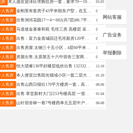
买房
本人愿在迎泽区求购住房一套，要求70一100平米，价电聊或面议，电话：13834140866.何先生
03-05
个人售房
金刚里有套房子43平米朝东户型，在五层，离学校500米，总价15万 看房电话，17703417869
01-20
网站客服
个人售房
出售涧河花园17一4一602(共7层)86.7平方米，格局方正，釆光好，精装房。没住过直接拎包入住电话15635386444
12-31
个人售房
马道坡金基泰和苑 毛坯三房 高楼层 采光好 随时看房，电话13834639608
03-14
广告业务
个人售房
出售：富力金喜城回迁毛坯新房120平米，90平米，东中环学府东街旁，联系电话，13994297212
09-06
个人售房
出售房屋:太钢三十五小区，4层60平米。周边配套书包可上锦绣苑小学。紧邻地铁站。两室一厅一卫。只卖23万，家具家电全带，领包入住。电话:13546710974吕
12-13
举报删除
个人售房
房屋出售:太原第五十六中宿舍三室两厅。联系电话18735135058
09-28
个人售房
恒大珺睿130平好楼层低价出售 13233216328
12-16
个人售房
本人便宜岀售阳光领域小区一套二层大红本顶账房屋，两室一厅毛坯新房，面积97.16平米，楼层总高14层，需要全款，有需要的可以联系19213599656
01-29
个人售房
出售山西日报社170平方楼房一套，高层的12层，1四室两厅两卫。正南。电话13753150015
08-06
个人售房
出售 享堂新村大门口53号楼高层 一室一厅一厨一卫 不爬坡，进岀方便， 周边有动物园，超市、药店，餐饮 拎包入住，生活便利 有意者请联系 15635360775 15535358001
01-04
个人售房
山针宿舍林一巷7号楼西单元五层中户，楼总高5层，面积是60.售价28万，电话15834045645
08-08