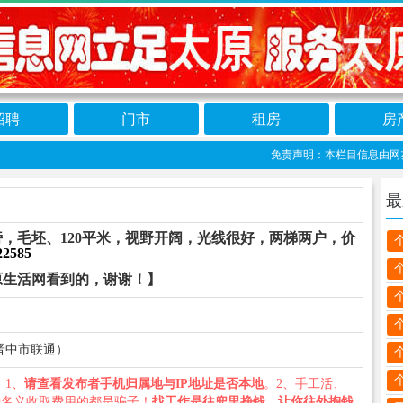
招聘
门市
租房
房
免责声明：本栏目信息由网友自行
最
，毛坯、120平米，视野开阔，光线很好，两梯两户，价
22585
原生活网看到的，谢谢！】
（山西省晋中市联通）
您：1、
请查看发布者手机归属地与IP地址是否本地
。2、手工活、
种名义收取费用的都是骗子！
找工作是往兜里挣钱，让你往外掏钱