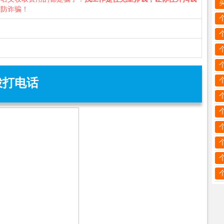
谨防诈骗！
拨打电话