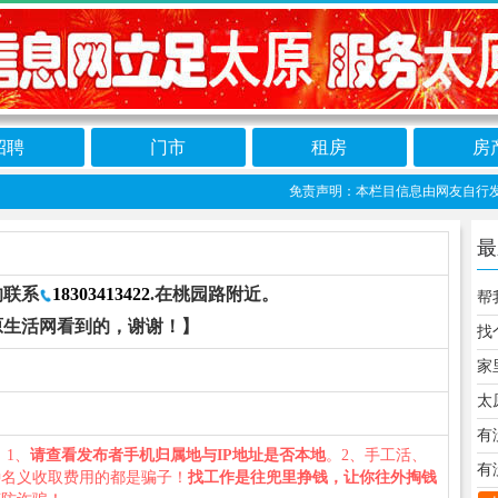
招聘
门市
租房
房
免责声明：本栏目信息由网友自行发布，太
最
的联系
18303413422
.在桃园路附近。
帮
原生活网看到的，谢谢！】
您：1、
请查看发布者手机归属地与IP地址是否本地
。2、手工活、
有
种名义收取费用的都是骗子！
找工作是往兜里挣钱，让你往外掏钱