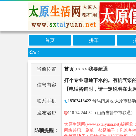
首页
拼车
公告：
当前位置
首页
>>
>> 我要疏通
打个专业疏通下水的。有机气泵
信息内容
【电话咨询时，请一定说明在太
联系手机
18303413422
号码归属地:太原市移动
发布者IP
118.74.244.52（山西省晋中市联通）
太原生活网(www.sxtaiyuan.net)提醒
防骗提醒：
网络兼职、刷单，都是骗子！凡以各