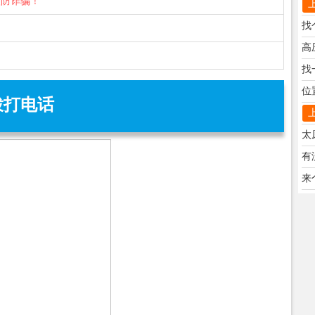
谨防诈骗！
找
找
拨打电话
有