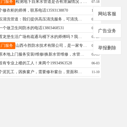
上门服务
检测地下自来水管道是否有泄漏情况，电话13007005082双西商城
07-18
个修衣柜的师傅，联系电话13593138870
10-18
网站客服
高压清洗管道：我们提供高压清洗服务，可清洗各类上下水管道、
03-02
一个做卫生间防水的电话13803468531
05-28
广告业务
位置龙堡生活广场有疏通马桶下水的师傅吗？我的电话：18135179562
05-28
上门服务
山西今胜防水技术有限公司，是一家专注防水堵漏的专业防水公司。主 要面向社会承接；新旧楼房屋顶防水、厂房平房屋顶防水、彩钢屋顶防水、 门头招牌防水、别墅坡屋顶瓦顶漏水、阳光房漏水、窗户漏水、外墙漏水、 地下室漏水、卫生间漏水、厨房漏水、阳台漏水、浴室漏水、水池漏水、地 沟漏水天沟漏水、隧道堵漏等防水堵漏业务。 我公司积累了多年的防水维 修施工经验，能针对不同漏水情况，给出合适的施工方案，正确选材、合理 施工、诚信收费、已及、及时的售后服务，竭诚免除您的后顾之忧。 如果您 有任何漏水、防水方面的需求请致电；13623514338 小范
07-18
举报删除
太原本地上门服务安装‖维修‖换新水管维修，水管更换改造，马桶，油烟机，热水器，水龙头更换，角阀更换，卫浴洁具安装，安装地漏 面盆，五金挂件软管 ， 水箱， 浴霸，安装镜子，置物架，晾衣架，净水机，厨宝， 安装，空调安装移机 专业服务，用心为您排忧解难!（出租房，隔断房。热水器，油烟机，马桶，等都可维修）希望我的服务能给你愉快的生活，增加一点点的快乐靠谱的小伙子电话微信:18035122688 17503450345
06-05
没有专业上楼的工人！来两个19934963528
06-03
来个泥瓦工，因换窗户，需要修补窗台，里面和外面，还有边上需要刮白，19293410509
11-10