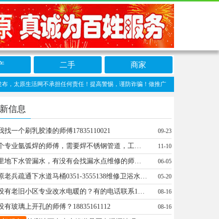
产
二手
商家
原生活网不承担任何责任！提高警惕，谨防诈骗！做推广、做信息置顶！请加太原生活网客服
新信息
我找一个刷乳胶漆的师傅17835110021
09-23
找个专业氩弧焊的师傅，需要焊不锈钢管道，工具我都有，联系电话13934526280
11-10
家里地下水管漏水，有没有会找漏水点维修的师傅！电话：17696000714
06-05
太原老兵疏通下水道马桶0351-3555138维修卫浴水管洁具、下水道疏通服务，管道疏通服务，洗菜盆疏通服务，地漏疏通服务，蹲坑疏通服务 《太原迎泽，太原小店，太原尖草坪，太原晋源，太原万柏林》 【服务内容】 1、太原疏通下水道：家庭、酒店、公司、学校等单位的下水道；小便池、阴沟、窑井、化粪池等各种下水管道疏通清理，污水管道疏通清理。 2、太原疏通马桶：疏通因为抹布、毛巾、清洁球等各类软硬物质造成的马桶堵塞 3、太原疏通地漏：采用专用技术设备，专业疏通因、头发等各种原因造成的地漏堵塞。 4、太原疏通菜池：疏通各种型号的菜池，包括V型弯和S型弯的各种管道。
05-20
有没有老旧小区专业改水电暖的？有的电话联系13513613663
08-16
没有玻璃上开孔的师傅？18835161112
08-16