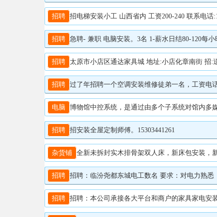
招聘
招电梯安装小工 山西省内 工资200-240 联系电话:191
招聘
急聘- 兼职 电脑安装。3名 1-薪水日结80-120
招聘
太原市小店区通达家具城 地址:小店化章南街 招:送货
招聘
过了年招聘一个空调安装维修徒弟一名，工资电话联系 1
电脑
博物馆中控系统，是通过由多个子系统对馆内多媒体设备、照明灯具、人机交互系统等进行集中智能化管理的信息综合平台。 手持控制终端：以平板为载体，通过安装
招聘
招安装全屋定制师傅。15303441261
杂货铺
全新未拆封实木排骨架双人床，新床包安装，新买来
招聘
招聘：临汾尧都东城电工数名 要求：对电力熟悉，有安
招聘
招聘：本公司承接各大平台和商户的家具家电安装维修业务，因业务扩大，现面向社会公开招聘常驻太原六城区厨卫电器家居上门安装工数名