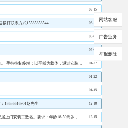
03-15
网站客服
打联系方式15535353544
03-11
03-09
广告业务
02-01
举报删除
语音讲解、互动装置等的有序切换和控制。比如，当参观者走近展馆展示区域时，可通过中控平板触发语音讲解、触发播放视频或在大屏上显示迎宾欢迎
01-27
01-22
01-15
636616901赵先生
12-18
工具和交通工具，熟练工月入过万，有意者请联系18234198584（郑重承诺，招聘过程中不会以各种理由收任何费用）
12-15