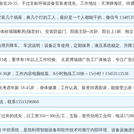
20-55。干过非标环保设备安装者优先。工作地址：天津静海区。待遇面议。
几个插座，换几个灯的工人，最好是一个人都能干的，微信号:13485350
体砖墙隔断房(隔音好)、安装防盗门、阳面主卧+次卧、阳台上1厨、独立1卫、家具家
、升降无卡顿，无大修无暗病，适用于厂房维修、物业维保、广告安装、场馆检修等场景。 规格可自行补充：升降高度27米、柴油款 优势：个人一手车，不是车商，
设计、户外广告、文化墙、门头灯箱 发光字、营销策划等各种发光字设计制作；展览展示、展厅、展台、橱窗、沙盘等设计制作。户外 广告：包括路牌、楼体的创意广告标识招牌、门头、LED发光字、灯箱招牌、广告
岁，工作内容电脑组装。8小时熟练工10块～15小时！13453113538
年龄 18-45岁 ，身体健康，工作认真。薪资待遇面谈，能接受岀差 有汽车驾
系15513296860
的优先，日工资350一380元/工，五险，签劳动用工合同，电话1720063
现代化管理。 在科技日新月异的当今，数字展厅逐渐成为当前主流，新颖的智能化设备得到了广泛使用，展馆内智能硬件设备和软件系统的多样化，依靠人工手动启动设备和开关灯光，管理效率较低无法做到