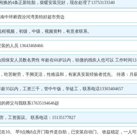
换的4条正新轮胎，柴暖安装完好，现在处理了13753133340
地址：南中环桥西汾河湾美特好超市旁边
装包，远程视频，初级，中级，视频资料，有意者联系。
员 13643468466
疾人也可以 工作时间12小时，倒班制分的白班夜班两班倒 （不管吃，管住）一月工资是2730元 黑色保安装自己配备，如果找不到卖的地方。
，手脚灵活，性格温和，有家具安装经验者优先。 ‌待遇‌：月薪5000元，月休4天。 ‌工作地点‌：太
5以内，工资三千，管中午饭，学徒工，联系电话13303404657
与我联系17635194646赵
工资面议。 联系电话：15135177827
10。 早9点晚8点开门取件是自助，已安装自动门。 收益稳定，一人可操作，