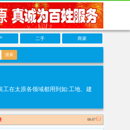
产
二手
商家
搜索
装工在太原各领域都用到如:工地、建
理
08-07