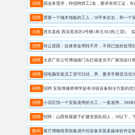
招聘
因业务需求，特招聘焊工2名，要求有焊工证，年龄在
招聘
需要一个铺木地板的工人，50平米左右，和一个安装
出租
房东直租 西吴苑东区4号楼1单元302房(三层)、 实
招聘
转让原因：自身资金周转不开，不得已低价处理自用升降车。 车况说明：设备正常使用，定期保养，液压系统稳定
招聘
太原广告公司博瑞德门头灯箱发光字厂家招设计师3名，要求有1年以上工作经验。 太原博瑞德广告工厂体验店，专注广告行来23年。主营：平面
招聘
招电脑安装员工资可日结，男，要求手脚灵活没20-30
招聘
招聘 安装维修师傅学徒有冷链设备制冷方面的优先考虑
招聘
小店区找一个安装道闸的大工，一套道闸，300米线，联
招聘
招聘：山西焦煤旗下矿建安装队招人，50以下，下过井
数码
展厅博物馆系统集成中控设备安装多媒体软件定制 中控系统，是指利用智能设备和软件技术对展厅内部环境、设备设施进行集中有效控制和