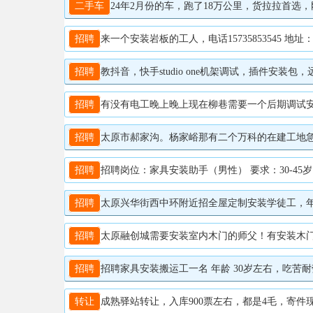
二手车
24年2月份的车，跑了18万公里，货拉拉首选，刚
招聘
来一个安装岩板的工人，电话15735853545 
招聘
教抖音，快手studio one机架调试，插件安
招聘
有没有电工晚上晚上现在柳巷需要一个后期调试安装的人
招聘
太原市郝家沟。杨家峪那有二个万科的在建工地急招保安人员数名男性 年龄在60岁以内，轻微的残
招聘
招聘‌岗位‌：家具安装助手（男性） ‌要求‌：30-45岁，吃苦耐劳
招聘
太原兴华街西中环附近招全屋定制安装学徒工，年龄3
招聘
太原融创城需要安装室内木门的师父！有安装木门的师父
招聘
招聘家具安装搬运工一名 年龄 30岁左右，吃苦耐劳，
转让
成熟驿站转让，入库900票左右，都是4毛，寄件现在