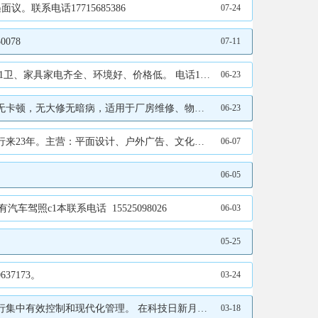
联系电话17715685386
07-24
078
07-11
电齐全、环境好、价格低。 电话13935139368
06-23
价格实在，支持现场试机，手续齐全可当面交接。 联系方式：电话13934246192，非诚勿扰。
06-23
物料、立体美工 字等的设计制作、加工及安装、维护服务等就找新广告人小武哥：13934145319 400-007-5319
06-07
06-05
照c1本联系电话 15525098026
06-03
05-25
7173。
03-24
统一有效的管理，造成大量的时间和人力资源浪费，智能中控系统也应运而生，目前中控系统已成为展厅管理不可缺少的智能工具。
03-18