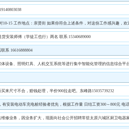
40803038
每小时10-15 工作地点：亲贤街 如果你符合上述条件，对这份工作感兴趣，欢迎拨
安装师傅（学徒工也行）两名 联系:15340689000
6616888804
中控管理 APP可视化操作，管理人员巡查设备时，不用到设备面前，在展馆任意位置就能操作，如：用平板远程重启电脑、播放视频、音量+-调节、灯光开关。 在多媒体交互控制方面，博汇智达中控系统可以实现对数字视频、音频、图文、
尺寸不合，赔钱处理，半价900拉走吧。东峰路15035739232
装电动车充电桩经验者优先，根据工作量 日结工资300～800元 电话：18
。要求：年龄18-59周岁，性别不限，服从安排，听从指挥，勤于学习，擅长思考，吃苦耐劳。不会安装可以去总部学习培训（吃住行费用自理），会安装的直接上岗。本职业不要打卡，无需坐班，自备各种