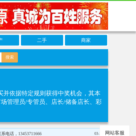
产
二手
商家
搜索
买并依据特定规则获得中奖机会，其本
场管理员/专管员、店长/储备店长、彩
网站客服
，13453711666
03-25