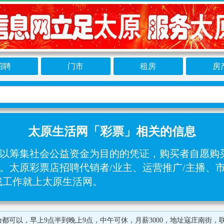
招聘
门市
租房
房
太原生活网「彩票」相关的信息
以筹集社会公益资金为目的的凭证，购买者自愿购
。太原彩票店招聘代销者/业主、运营推广/主播、市
找工作就上太原生活网。
以，早上9点半到晚上9点，中午可休，月薪3000，地址寇庄南街，联系电话