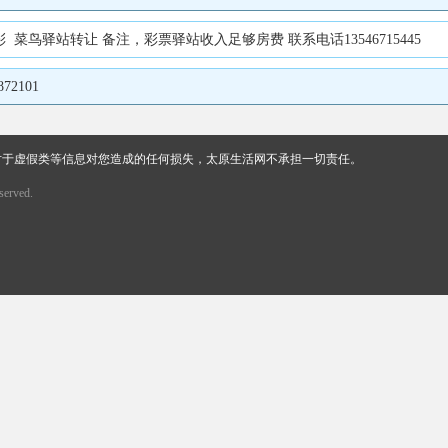
菜鸟驿站转让 备注，彩票驿站收入足够房费 联系电话13546715445
2101
对于虚假类等信息对您造成的任何损失，太原生活网不承担一切责任。
erved.