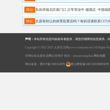
转让
东辰祥瑞北区南门口 正常营业中 烟酒店 中国福彩 
转让
太原有转让的体育彩票店吗？有的话请联系1375387
声明：
本站所有信息均由发布者提供，请您仔细辨别信息真伪，
Copyright © 2022-2025 太原生活网(www.sxtaiyuan.net) All Rights Res
本网站由
太原生活网
运营维护 微信：taiyuanwangzhan
网站地图
网站备案：
晋ICP备15003148号
晋公网安备14072202000030号