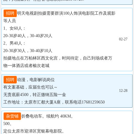
招聘
明天电视剧拍摄需要群演100人饰演电影院工作及观影
等人员

1、女60人：

20-30岁40人，30-40岁20人

02-27
2、男40人：

20-30岁30人，30-40岁10人

拍摄地点在万柏林区西文化宫，时间待定，自己到场或者万
物一体酒店或者榆次老城
招聘
动漫，电影解说岗位

有文案基础，应届生也可以～

12-28
无责底薪4500，转正缴纳五险一金

工作地址：太原市汇都大厦A座，联系电话17681259650
杂货铺
折叠电动车。续航约 40KM。

500。

定位太原市迎泽区宽银幕电影院。
