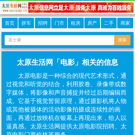
首页
拼车
招聘
门市
租房
房产
二手
商家
搜索
太原生活网「电影」相关的信息
太原电影是一种综合的现代艺术形式，通
过视觉和听觉的结合，利用胶卷、录像带或数
字媒体，将影像和声音捕捉并经过后期编辑而
成‌。它基于视觉暂留原理，通过摄影机将人物
或其他被摄体的活动影像拍摄成连续性的画
面，再通过放映机在银幕上再现出来，给人以
逼真感‌。太原生活网提供太原电影院招聘、太
原电影门票价格等服务。