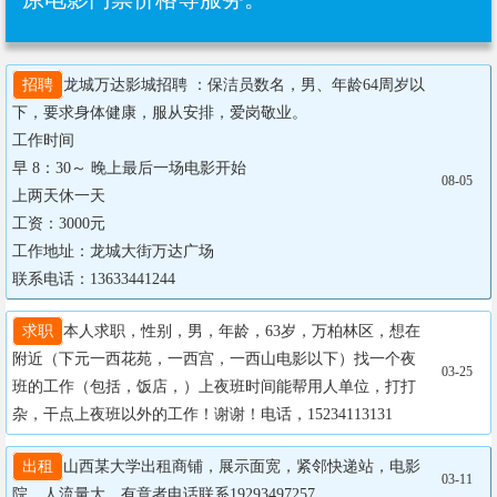
招聘
龙城万达影城招聘 ：保洁员数名，男、年龄64周岁以
下，要求身体健康，服从安排，爱岗敬业。

工作时间

早 8：30～ 晚上最后一场电影开始 

08-05
上两天休一天

工资：3000元

工作地址：龙城大街万达广场

联系电话：13633441244
求职
本人求职，性别，男，年龄，63岁，万柏林区，想在
附近（下元一西花苑，一西宫，一西山电影以下）找一个夜
03-25
班的工作（包括，饭店，）上夜班时间能帮用人单位，打打
杂，干点上夜班以外的工作！谢谢！电话，15234113131
出租
山西某大学出租商铺，展示面宽，紧邻快递站，电影
03-11
院，人流量大。有意者电话联系19293497257