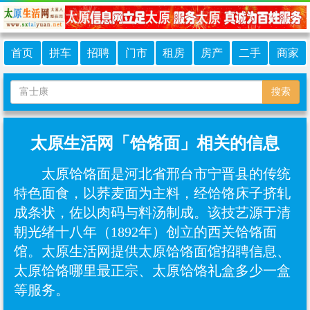
首页
拼车
招聘
门市
租房
房产
二手
商家
搜索
太原生活网「饸饹面」相关的信息
太原饸饹面是河北省邢台市宁晋县的传统
特色面食，以荞麦面为主料，经饸饹床子挤轧
成条状，佐以肉码与料汤制成。该技艺源于清
朝光绪十八年（1892年）创立的西关饸饹面
馆。太原生活网提供太原饸饹面馆招聘信息、
太原饸饹哪里最正宗、太原饸饹礼盒多少一盒
等服务。