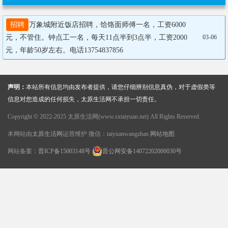
招聘
万象城附近饭店招聘，饸饹面师傅一名，工资6000
元，不管住。钟点工一名，每天11点半到3点半，工资2000
03-06
元，年龄50岁左右。电话13754837856
声明：
本站所有信息均由发布者提供，请您仔细辨别信息真伪，对于虚假类等
信息对您造成的任何损失，太原生活网不承担一切责任。
Copyright © 2022-2025 太原生活网(www.sxtaiyuan.net) All Rights Reserved.
本网站由
太原生活网
运营维护 微信：taiyuanwangzhan
网站地图
网站备案：
晋ICP备15003148号
晋公网安备14072202000030号