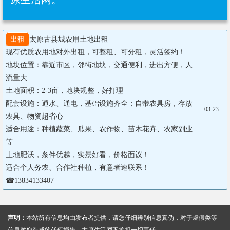
出租
太原古县城农用土地出租 

现有优质农用地对外出租，可整租、可分租，灵活签约！

地块位置：靠近市区，邻街地块，交通便利，进出方便，人
流量大

土地面积：2-3亩，地块规整，好打理

配套设施：通水、通电，基础设施齐全；自带农具房，存放
03-23
农具、物资超省心

适合用途：种植蔬菜、瓜果、农作物、苗木花卉、农家副业
等

土地肥沃，条件优越，实景好看，价格面议！

适合个人务农、合作社种植，有意者速联系！

☎13834133407
声明：
本站所有信息均由发布者提供，请您仔细辨别信息真伪，对于虚假类等
信息对您造成的任何损失，太原生活网不承担一切责任。