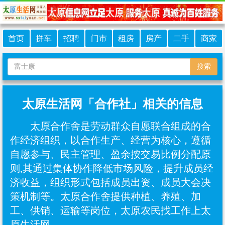
首页
拼车
招聘
门市
租房
房产
二手
商家
搜索
太原生活网「合作社」相关的信息
太原合作舍是劳动群众自愿联合组成的合
作经济组织，以合作生产、经营为核心，遵循‌
自愿参与、民主管理、盈余按交易比例分配‌原
则‌,其通过集体协作降低市场风险，提升成员经
济收益，组织形式包括成员出资、成员大会决
策机制等‌。太原合作舍提供种植、养殖、加
工、供销、运输等岗位，太原农民找工作上太
原生活网。