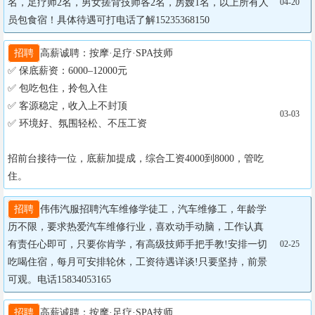
名，足疗师2名，男女搓背技师各2名，房嫂1名，以上所有人
04-20
员包食宿！具体待遇可打电话了解15235368150
招聘
高薪诚聘：按摩·足疗·SPA技师

✅ 保底薪资：6000–12000元

✅ 包吃包住，拎包入住

✅ 客源稳定，收入上不封顶

03-03
✅ 环境好、氛围轻松、不压工资

招前台接待一位，底薪加提成，综合工资4000到8000，管吃
住。
招聘
伟伟汽服招聘汽车维修学徒工，汽车维修工，年龄学
历不限，要求热爱汽车维修行业，喜欢动手动脑，工作认真
有责任心即可，只要你肯学，有高级技师手把手教!安排一切
02-25
吃喝住宿，每月可安排轮休，工资待遇详谈!只要坚持，前景
可观。电话15834053165
招聘
高薪诚聘：按摩·足疗·SPA技师
