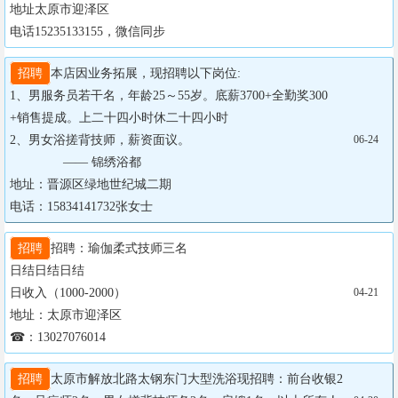
地址太原市迎泽区

电话15235133155，微信同步
招聘
本店因业务拓展，现招聘以下岗位:

1、男服务员若干名，年龄25～55岁。底薪3700+全勤奖300
+销售提成。上二十四小时休二十四小时

2、男女浴搓背技师，薪资面议。

06-24
               —— 锦绣浴都

地址：晋源区绿地世纪城二期

电话：15834141732张女士
招聘
招聘：瑜伽柔式技师三名

日结日结日结

日收入（1000-2000）

04-21
地址：太原市迎泽区

☎：13027076014
招聘
太原市解放北路太钢东门大型洗浴现招聘：前台收银2