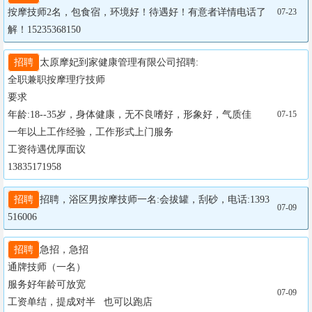
按摩技师2名，包食宿，环境好！待遇好！有意者详情电话了
07-23
解！15235368150
招聘
太原摩妃到家健康管理有限公司招聘:

全职兼职按摩理疗技师

要求

年龄:18--35岁，身体健康，无不良嗜好，形象好，气质佳

07-15
一年以上工作经验，工作形式上门服务

工资待遇优厚面议

13835171958
招聘
招聘，浴区男按摩技师一名:会拔罐，刮砂，电话:1393
07-09
516006
招聘
急招，急招

通牌技师（一名）

服务好年龄可放宽

07-09
工资单结，提成对半   也可以跑店
