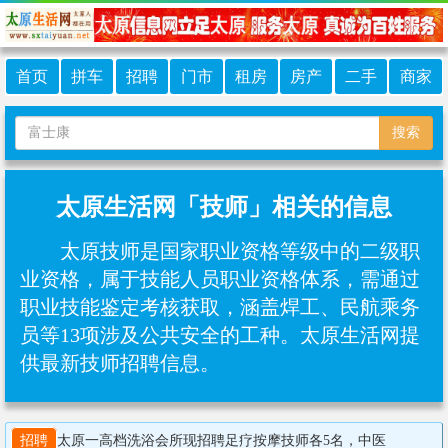
首页
拼车
招聘
门市
租房
房产
二手
商家
搜索
太原生活网「技师」相关的信息
太原技师是国家职业资格等级中的二级职
业资格，属于技能人员职业资格体系，需通过
职业技能鉴定考核获取，涵盖焊工、民航乘务
员等13项涉及公共安全的工种。太原生活网提
供最新技师招聘信息。
招聘
太原一高档洗浴会所现招聘足疗按摩技师各5名，中医