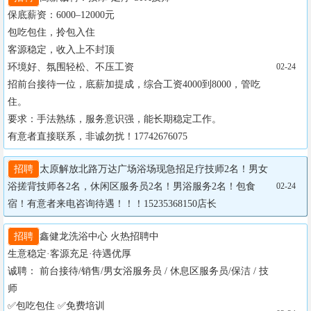
保底薪资：6000–12000元

包吃包住，拎包入住

客源稳定，收入上不封顶

环境好、氛围轻松、不压工资

02-24
招前台接待一位，底薪加提成，综合工资4000到8000，管吃
住。

要求：手法熟练，服务意识强，能长期稳定工作。

有意者直接联系，非诚勿扰！17742676075
招聘
太原解放北路万达广场浴场现急招足疗技师2名！男女
浴搓背技师各2名，休闲区服务员2名！男浴服务2名！包食
02-24
宿！有意者来电咨询待遇！！！15235368150店长
招聘
鑫健龙洗浴中心 火热招聘中

生意稳定·客源充足·待遇优厚

诚聘： 前台接待/销售/男女浴服务员 / 休息区服务员/保洁 / 技
师 

✅包吃包住 ✅免费培训
