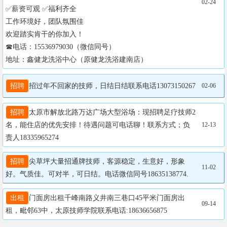
02-24
✅薪资可观 ✅福利齐全

工作环境好，团队氛围佳

欢迎踏实肯干的你加入！

☎电话：15536979030（微信同号）

地址：鑫健龙洗浴中心（原健龙洗浴建南店）
招聘
招过年不回家的技师，日结日结联系电话13073150267
02-06
招聘
太原市解放北路万达广场大型浴场：现招聘足疗技师2
名，能住店的优先安排！待遇问题可电话聊！联系方式；负
12-13
责人18335965274
招聘
尖草坪大量招通牌技师，客源稳定，生意好，形象
11-02
好。气质佳。可对半，可日结。电话微信同号18635138774.
出租
门面房出租千峰南路义井南三巷口45平米门面房出
09-14
租，毗邻63中，太原技师学院联系电话:18636656875