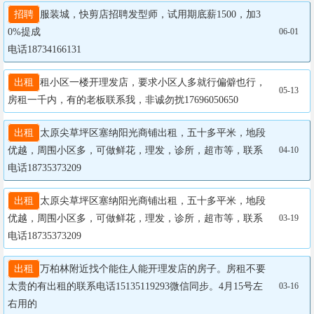
招聘
服装城，快剪店招聘发型师，试用期底薪1500，加3
0%提成 

06-01
电话18734166131  
出租
租小区一楼开理发店，要求小区人多就行偏僻也行，
05-13
房租一千内，有的老板联系我，非诚勿扰17696050650
出租
太原尖草坪区塞纳阳光商铺出租，五十多平米，地段
优越，周围小区多，可做鲜花，理发，诊所，超市等，联系
04-10
电话18735373209
出租
太原尖草坪区塞纳阳光商铺出租，五十多平米，地段
优越，周围小区多，可做鲜花，理发，诊所，超市等，联系
03-19
电话18735373209
出租
万柏林附近找个能住人能开理发店的房子。房租不要
太贵的有出租的联系电话15135119293微信同步。4月15号左
03-16
右用的