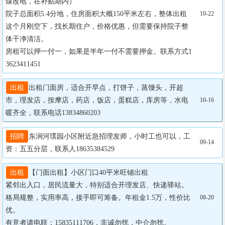
煤改电，在补贴期内）

院子总面积5.4分地，住房面积大概150平米左右，整体出租

10-22
这个月刚空下，找长期住户，价格优惠，但需要保持院子整
体干净清洁。

房租可以押一付一，如果是半年一付不需要押金。联系方式1
3623411451
出租
出租门面房，适合开早点，打饼子，蒸馒头，开超
市，理发店，按摩店，药店，饭店，蛋糕店，库房等，水电
10-16
暖齐全，联系电话13834860203
招聘
东涧河璞园小区附近急招理发师，小时工也可以，工
09-14
资：五五分层，联系人18635384529
出租
【门面出租】小区门口40平米旺铺出租

紧邻出入口，居民流量大，特别适合开理发店、快递驿站。

格局规整，实用率高，接手即可筹备。年租金1.5万，性价比
08-20
优。

有意者请电联：15835111706，非诚勿扰，中介勿扰。