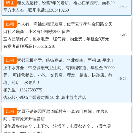
转让
理发店急转，经营3年的老店。地址在菜园村。面积20
11-16
平方米左右，联系电话:13303410260
出租
本人有一商铺出租理发店，位于安宁街与金阳路交叉
口社区底商，小区有14栋楼2800多户

11-03
室内已装修好，包水电费，暖气费，物业费，年租金3万元

有意者请联系高17635161516
出租
紧邻三桥小学、临街商铺、坐北朝南。面积 28 平米！
上下水齐全，带空调暖气卫生间。有排烟管道。年租金 20000 
元。 可经营餐饮、小吃、文具店。理发、超市、快递店。教
10-22
培、药店、水果店！

杨先生   13327583775

杏花岭小新街广誉远对面 50 米-鼻小益专营店
出租
太原不锈钢园区赵道峪村有一套独门独院，住房10
间，南房原来开理发店

设施设备都齐全，上下水，洗澡间，电暖都齐全，（暖气是