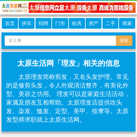
首页
拼车
招聘
门市
租房
房产
二手
商家
搜索
太原生活网「理发」相关的信息
太原理发简称剪发，又名头发护理。常见
的是修剪头发，令人外观清洁整齐，有美化外
型、美容之功用。 理发可以是家庭生活活动，
家属及朋友互相帮助。太原理发店提供吹头
发、染发、恤发、定型、美甲、按摩等。太原
发型师求职就上太原生活网。