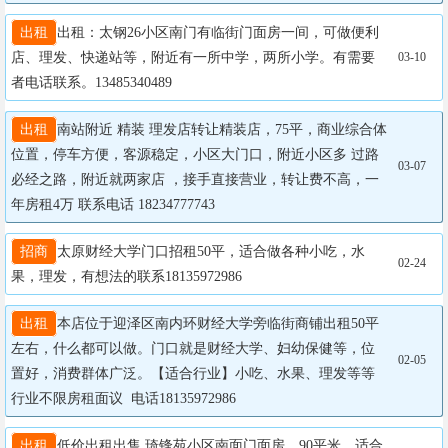
出租
出租：太钢26小区南门有临街门面房一间，可做便利
店、理发、快递站等，附近有一所中学，两所小学。有需要
03-10
者电话联系。13485340489
出租
南站附近 精装 理发店转让精装店，75平，商业综合体
位置，停车方便，客源稳定，小区大门口，附近小区多 过路
03-07
必经之路，附近就两家店 ，接手直接营业，转让费不高，一
年房租4万 联系电话 18234777743
招商
太原财经大学门口招租50平，适合做各种小吃，水
02-24
果，理发，有想法的联系18135972986
出租
本店位于迎泽区南内环财经大学旁临街商铺出租50平
左右，什么都可以做。门口就是财经大学、妇幼保健等，位
02-05
置好，消费群体广泛。【适合行业】小吃、水果、理发等等
行业不限房租面议  电话18135972986
出租
低价出租出售 琦锋苑小区南面门面房，90平米，适合