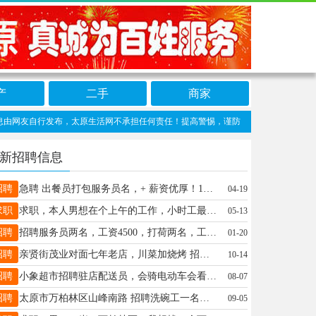
产
二手
商家
友自行发布，太原生活网不承担任何责任！提高警惕，谨防诈骗！做推广、做信息置顶！请加太
新招聘信息
招聘
急聘 出餐员打包服务员名，+ 薪资优厚！1、如果你年龄在 20-40岁之间，想找一份稳定且福利好的工作，那这份岗位千万别错过！我们期待你的加入。2工作时间：工资4-5千，工作地点：府西街，体育馆、如果你符合上述条件，对这份工作感兴趣，欢迎拨打联系方式17685699899咨询详情，赶紧行动起来吧！
04-19
求职
求职，本人男想在个上午的工作，小时工最好，体育路坞城花园附近，联系电话18636827873
05-13
招聘
招聘服务员两名，工资4500，打荷两名，工资4000-4500，地址：晋源区，联系方式：13934164606
01-20
招聘
亲贤街茂业对面七年老店，川菜加烧烤 招聘服务员三名 3800-4500元 洗碗工一名3500元 宿舍有淋浴，全自动洗衣机， 每月15日准时发工资 联系电话：15035188181
10-14
招聘
小象超市招聘驻店配送员，会骑电动车会看导航就可以做，只送一家店，都是超市的东西蔬菜水果牛奶米面油之类的日用品，感兴趣的朋友请联系18234090508
08-07
招聘
太原市万柏林区山峰南路 招聘洗碗工一名，工资3800，干的好有奖金 配菜中工一名工资4500，干的好有奖金 大同凉菜师傅一名，工资面谈 以上人员月休3天，上班9个半小时，有意者电联 联系电话18035285991
09-05