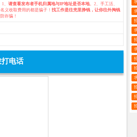
您：1、
请查看发布者手机归属地与IP地址是否本地
。2、手工活、
种名义收取费用的都是骗子！
找工作是往兜里挣钱，让你往外掏钱
谨防诈骗！
拨打电话