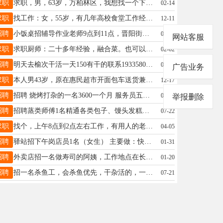
求职
求职，男，63岁，万柏林区，我想找一个下夜的工作（饭店，最佳）比如，下夜时间，需要我打杂，也行，谢谢！电话，15234113131
02-14
求职
找工作：女，55岁，有几年高校食堂工作经历，踏实肯干，手脚麻利，联系电话15110385884
12-11
招聘
小饭桌招辅导作业老师9点到11点，晋阳街附近，联系电话13834241854
09-02
网站客服
求职
求职厨师：二十多年经验，融合菜。也可以加工食材。 微店：18235141493
02-02
招聘
明天去榆次干活一天150有干的联系19335804616
08-31
广告业务
求职
本人男43岁，原在惠民超市开面包车送货兼职卤肉，欲找一份合适工作。18935193525
12-17
招聘
招聘 烧烤打杂的一名3600一个月 服务员五名3600一个月 招聘暑假工五名3000一个月 地址 ：山西省太原市小店区北营街道枣园东路和枣园南街交叉口距你300米 联系电话13623625595
05-28
举报删除
招聘
招聘蒸类师傅1名精通各类包子、馒头发糕油糕制作，手艺熟练、出品稳定。 薪资待遇优厚，月薪4000+元以上。 理货售卖员3名 月薪3000 要求：女工优先做事认真负责，有相关工作经验，手脚麻利。 有意者直接电话联系：13753556936最好加微信干活听不见 地址:义井十六中公交站旁
07-22
求职
找个，上午8点到2点左右工作，有用人的老板联系，19293419425
04-05
招聘
驿站招下午岗店员1名（女生） 主要做：快递入库扫码、分拣上架，出库核对取件，简单好上手 上班时间：下午时段（具体可谈） 要求：细心负责，会用智能手机，干活麻利 薪资面议，有意直接到店或电话联系18103577763 地址大东关街美宝奥花园菜鸟驿站
01-31
招聘
外卖店招一名做寿司的阿姨，工作地点在长治路大唐长风小区工作时间为下午5点—晚上12点工资为3000元+200元饭补+300元全勤共计3500元联系电话为18834100823龙先生
01-20
招聘
招一名杀鱼工，会杀鱼优先，干杂活的，一个月工资5000~6000之间，年龄30-50之间，男的17635693718长期工 地址:九州农产品批发市场
07-21