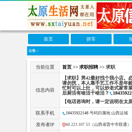
首页
拼车
公告：
当前位置
首页
>>
求职招聘
>> 求职
【求职】男42最好找个我小店。
请勿扰，本人靠手艺工作不是年
忙时可以上灶，可以炒老式家常
信息内容
后厨活有啥活干啥活？
18435922
【电话咨询时，请一定说明在太
联系手机
18435922148
号码归属地:山西运城
发布者IP
60.223.107.53（山西省晋中市联通）