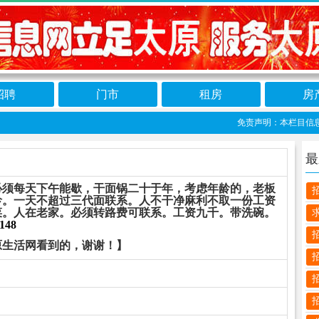
招聘
门市
租房
房
免责声明：本栏目信息由网
最
必须每天下午能歇，干面锅二十于年，考虑年龄的，老板
龄。一天不超过三代面联系。人不干净麻利不取一份工资
菜。人在老家。必须转路费可联系。工资九千。带洗碗。
148
原生活网看到的，谢谢！】