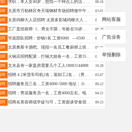
求职
求职，本人女40岁，想找一个钟点工的活，有需要的老板联系18335122987
08-16
招聘
太原市万柏林区奇天瑞钢材市场招聘做中午饭阿姨一位，3~5人餐，要求有责任心，爱干净，饭菜可口，家常便饭。有意者请与我联系，工资面议，电话:13834200615。
03-01
网站客服
招聘
太原鸡柳大人店招聘 太原多彩城鸡柳大人店招聘 招聘下午班和晚上班各一人 年龄20-50岁长期工 男女不限，有经验者优先地址:～府东街多彩城夜市电话～15513802993打电话，不加微信。
08-06
招聘
工厂直招厨师: 1、男女不限，年龄在50岁以下! 2、负责10人左右员工餐制作，我单位提供食宿，工作环境舒适，工作轻松，工资面议! 工作地点:小店区孙家寨。 联系电话:赵女士15536563960!欢迎有意者联系咨询
06-20
广告业务
招聘
岢岚部队招聘：炒锅1名 工资6000 —6500 联系电话：13754890876
06-18
招聘
太原奥斯卡酒吧。现招一名员工餐厨师上班时间下午5.30到零晨2.00。活不多，不累。薪资5500。电话13453155389
06-01
举报删除
招聘
火锅店招聘配菜，打锅大姐各一名，工资3500-4000，月休三天，管食宿，联系方式15513467870 地址:太原市小店区体育南路坞城世纪花苑南门旁
07-28
招聘
文水县有一家盖房需要几个工人18083144888
10-28
招聘
招聘:4.2米货车司机2名，装卸工2名，（男，20-45岁），身体健康，工资5000-5200/月，管午饭。地址太原市果树厂郭家窑附近。电话13513638787
03-07
招聘
招聘服务员三名，工资4000-5000 地址：小店区，联系方式：15035180854
09-22
招聘
招聘：男浴服务员一名，工资4000左右。电话15536979030
04-21
招聘
招两名美容师或学徒匀可，工资面谈管食宿！有意者可打电话13453100100
09-23