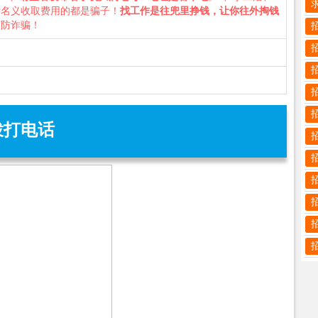
种名义收取费用的都是骗子！
找工作是往兜里挣钱，让你往外掏钱
谨防诈骗！
拨打电话