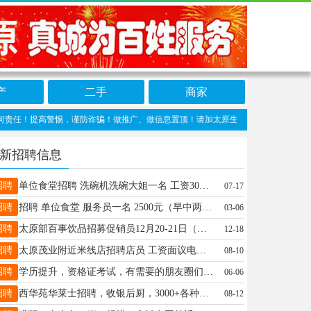
产
二手
商家
高警惕，谨防诈骗！做推广、做信息置顶！请加太原生活网客服微信：taiyuanwang
新招聘信息
招聘
单位食堂招聘 洗碗机洗碗大姐一名 工资3000 月休二天 工资每月准时20号发 地址，尖草坪柴村附近 电话15103436329
07-17
招聘
招聘 单位食堂 服务员一名 2500元（早中两餐） 节假日休息 月休4天，工资15号准时发放 地址:杏花岭区胜利街富力城附近 电话:19834450043 15035292279
03-06
招聘
太原部百事饮品招募促销员12月20-21日（周六日）茂业天地（2人）万象城（2人） 上班时间:早10晚7（暂定） 要求:女生，形象好，穿厂家促销服，服从安排。 薪资:100/天（加班有加班工资） 联系方式:18695148771
12-18
招聘
太原茂业附近米线店招聘店员 工资面议电话:18636639922
08-10
招聘
学历提升，资格证考试，有需要的朋友圈们加我微信
06-06
招聘
西华苑华莱士招聘，收银后厨，3000+各种福利，电话15635111882
08-12