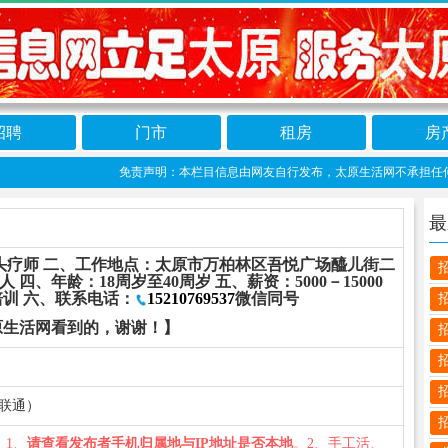
招聘
门市
租房
房
免责声明：本栏目信息由网友自行发布，太原生活网不承担任何责任！提
最
头疗师 二、工作地点：太原市万柏林区吾悦广场醯儿街二
四、年龄：18周岁至40周岁 五、薪资：5000－15000
训 六、联系电话：
15210769537
微信同号
原生活网看到的，谢谢！】
中市联通）
您：1、
请查看发布者手机归属地与IP地址是否本地
。2、手工活、