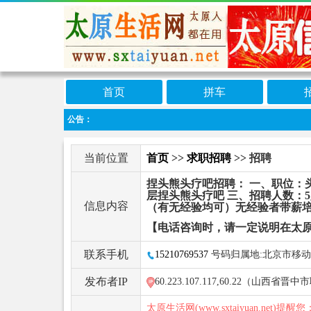
首页
拼车
公告：
当前位置
首页
>>
求职招聘
>> 招聘
捏头熊头疗吧招聘： 一、职位：
层捏头熊头疗吧 三、招聘人数：5人 
信息内容
（有无经验均可）无经验者带薪培
【电话咨询时，请一定说明在太
联系手机
15210769537
号码归属地:北京市移动
发布者IP
60.223.107.117,60.22（山西省晋
太原生活网(www.sxtaiyuan.net)提醒