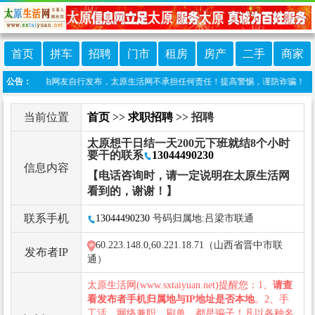
首页
拼车
招聘
门市
租房
房产
二手
商家
栏目信息由网友自行发布，太原生活网不承担任何责任！提高警惕，谨防诈骗！做推广、做信息
公告：
当前位置
首页
>>
求职招聘
>> 招聘
太原想干日结一天200元下班就结8个小时
要干的联系
13044490230
信息内容
【电话咨询时，请一定说明在太原生活网
看到的，谢谢！】
联系手机
13044490230
号码归属地:吕梁市联通
60.223.148.0,60.221.18.71（山西省晋中市联
发布者IP
通）
太原生活网(www.sxtaiyuan.net)提醒您：1、
请查
看发布者手机归属地与IP地址是否本地
。2、手
工活、网络兼职、刷单，都是骗子！凡以各种名