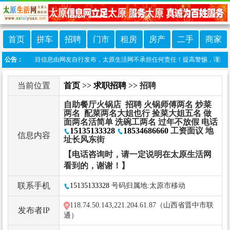
首页
拼车
招聘
门市
租房
房产
二手
商家
声明：本栏目信息由网友自行发布，太原生活网不承担任何责任！提高警惕，谨防诈骗！做推广
公告：
当前位置
首页
>>
求职招聘
>> 招聘
自助餐厅火锅店 招聘 火锅师傅两名 炒菜
两名 配菜两名大姐也行 捡菜大姐五名 做
面两名活简单 洗碗工两名 过年不放假 电话
15135133328
18534686660
工资面议 地
信息内容
址长风东街
【电话咨询时，请一定说明在太原生活网
看到的，谢谢！】
联系手机
15135133328
号码归属地:太原市移动
118.74.50.143,221.204.61.87（山西省晋中市联
发布者IP
通）