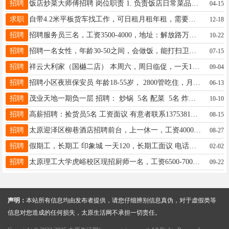
招聘
饭店炒菜大师傅招聘 岗位职责 1. 负责饭店日常菜品炒制，把控菜品口味、色泽、出餐速度与出品稳定性 2. 合理把控食材用量，减少浪费，控制成本 3. 维护灶台、厨具卫生，遵守厨房安全、卫生及操作规范 4. 配合后厨团队完成备料、配菜、收尾等工作 5. 根据经营需求，可协助优化菜单、研发新菜品 任职要求 1. 有10年以上饭店/餐馆炒锅经验，熟悉家常菜/特色菜/本地菜系优先 薪资待遇 1. 月薪：（根据手艺面议） 2. 包吃包住/提供工作餐（根据实际情况填写） 工作地址 太谷区盛地嘉苑小区东门对面往北30米， 联系方式 联系人：韩先生 电话：15034037666 （有意者请直接电话联系，或到店面试）
04-15
求职
自带4.2米平板货车找工作，可日租月租年租，需要的老板联系13834111250
12-18
招聘
招聘服务员三名，工资3500-4000，地址：解放路万达附近，联系方式：15513852266
10-22
招聘
招聘一名女性，年龄30-50之间，会做饭，能打扫卫生，打打下手，零活，工资4000（月薪），月休2天，想干的联系15388515907
07-15
招聘
祥云大利家（国樾二店） 本周六，周日临促，一天100，完结工资，饮料售卖 联系电话：13803491924
09-04
招聘
招聘小区夜班保安员 年龄18-55岁， 2800管吃住，月休2天 龙城大街坞城路交叉口联系电话13753489097
06-13
招聘
茂业天地一期负一层 招聘： 炒锅 5名 配菜 5名 炸岗 5名 工资面谈 有意者联系17635346417
10-10
招聘
高薪招聘：捡货员5名 工资面议 有意者联系13753817191。微信同号 工作地点在山西太原小马村超市长工全线上超市
08-15
招聘
太原迎泽区柳巷酒店招聘前台，上一休一，工资4000元加绩效，加提成有经验者优先电话13233412511
08-27
招聘
假期工，长期工 印象城 一天120，长期工面议 电话骚扰：16634153210
02-02
招聘
太原理工大学虎峪校区现招厨师一名，工资6500-7000 打杂阿姨一名，工资4000 要求50岁以下，能吃苦耐劳 联系方式：13734010440
09-22
声明：
本站所有信息均由发布者提供，请您仔细辨别信息真伪，对于虚假类等
信息对您造成的任何损失，太原生活网不承担一切责任。