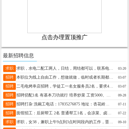
点击办理置顶推广
最新招聘信息
求职
求职，水电二配工两人，日结，周结都可以，联系电话13834612512张师傅
03-20
招聘
本职位为线上自由工作，想做就做，临时或者长期都可以 2：利用零碎时间就可以兼职，不限时间和地点。正规安全放心 3：收入直接提v或者支付宝，一单一结做多少提多少没有要求 4：工作简单无需经验，有一部手机会下载软件即可多劳多得-任务是做不完 5：平均每小时25元以上每天150左右，平台稳定长期可做的 6：完全免费，任何收费的兼职都是骗人的。 加入方式： 添加QQ群：7 9 9 4 9 8 8 8 1
03-07
招聘
二毛电烤串店招聘，学徒工一名女服务员2名，要求40岁左右，手脚麻利，口齿伶利吃苦耐劳真心想干的，长期合作的，工作时间下午5点半到凌晨一点或者2点，工资3000/4000元非诚勿扰、地址亲贤北街航苑北路15835062895-18735182895
03-07
招聘
招聘切配1名 有基本刀功就行 培养炒菜 工资5000、满勤100、月休4天 管吃管住、寝室离得近、下铺 工资到号准时开、鸽子勿扰 地址:太原龙湖万达广场 联系:15941009027（微信同号）
09-28
招聘
招聘打杂 洗碗工电话：17835276875 地址：杏花岭区龙湖万达附近
07-11
招聘
面馆招工：后厨帮工 2名 普通帮工1名，会凉菜、卤肉的帮工1名 应聘要求:仅限女性，50周岁以下，手脚勤快，爱干净，有餐饮经验优先 工作时间早8:00 — 下午16:00，无晚班，下班早不熬夜 薪资待遇：普通帮工：底薪3000元 + 绩效奖金 会凉菜卤肉帮工：月薪3500元以上 每月统一休息4天 门店地址；西峪东街千峰南路口 手擀打卤面馆 联系电话 18534560063可直接打电话咨询，到店面试
07-22
求职
求职，女38，兼职上午9点到3点时间段内的工作，晋源区或者小店区附近，周一到周五，周结或者日结电话13073538986王女士
09-10