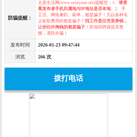
太原生活网(www.sxtaiyuan.net)提醒您：1、
请查
看发布者手机归属地与IP地址是否本地
。2、手
工活、网络兼职、刷单，都是骗子！凡以各种名
防骗提醒：
义收取费用的都是骗子！
找工作是往兜里挣钱，
让你往外掏钱的都是骗子
！异地招聘请提高警
惕，谨防诈骗！
发布时间
2026-01-23 09:47:44
浏览
266 次
拨打电话