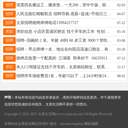
招聘
现需四名搬运工，搬床垫，一天200，管中午饭，联系电话18003411880
02-03
招聘
人民北路红蜻蜓鞋店 招聘导购 底薪+提成+节假日三薪 联系电话：13903415463微信同步
04-07
招聘
太原招聘烧烤师傅电话13994227727
07-22
求职
求职信息 小店区晋源区附近 找个开车的工作 性别:男 年龄:47岁 驾龄20多年。不抽烟，不喝酒 有意向的公司及个体老板请联系13453440396
05-10
招聘
招聘~洗碗的 2 名。年龄 40到 60 岁工资 3000？管吃住 地址，学校食堂 联系电话 13028024568
03-06
招聘
招聘：早点师傅一名，地址在向阳店高速口附近，有宿舍，联系电话13485315311
03-20
招聘
烧烤店急需一个配菜的 江湖菜 简单好干 16635913569地址万柏林区下元
07-23
求职
本人C1驾驶证先找个开车的，太原南站附近，联系电话13485309525
12-17
招聘
招聘停车场收费员1名，年龄55以下，上24小时休24小时，工资2400，地址双塔西街寇庄西路8号。 电话13834049329梁队
08-02
声明：
本站所有信息均由发布者提供，请您仔细辨别信息真伪，对于虚假类等
信息对您造成的任何损失，太原生活网不承担一切责任。
Copyright © 2022-2025 太原生活网(www.sxtaiyuan.net) All Rights Reserved.
本网站由
太原生活网
运营维护 微信：taiyuanwangzhan
网站地图