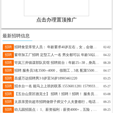
点击办理置顶推广
最新招聘信息
招聘
招聘食堂库管人员： 年龄要求40岁左右，女，会做出入库台账，库存盘点。懂电脑excl编辑，制单 具体事宜电话咨询： 19103442019（微信不回） 地址：光明东街
02-02
招聘
窗帘加工厂招聘 定型工人一名 男女都可以 年龄50以下 无基础病，人利索 中午管一顿饭 工资3000-5000 位置在石膏厂街铁路东 联系电话15235184149
04-22
招聘
岢岚三井镇谋部队宾馆 招聘前台：年龄25--38，身高1.62米以上，面容姣好，身材匀称，懂电脑。 招聘客房服务员：年龄54岁以下，吃苦耐劳。 招聘餐厅服务员：身高1.65，年龄42岁以下，面容姣好，身材匀称，有工作经验者优先录取。 招聘洗碗工：年龄58岁以下，每月4天公休，工作环境优美，工作量不大 有意者联系电话：17739366256，微信同号
08-20
招聘
招聘 服务员3名3500--4000， 假期工，3名 配菜5500左右下午5点到凌晨3点 不休另加工资 地址，桃南文源巷 电话13015484004（w同号）
04-17
招聘
昌盛万达招聘男3 0岁至50岁18903461220
03-25
招聘
招水台一名 能马上上班的联系 15536811281 15799334881
05-27
招聘
【五台山景区德克士】 招聘！招聘！招聘！ 服务员5名！ 福利待遇:包吃+包住+公休+免费培训+加班补贴+报销路费等等 工资:4000-6000+ 长期工作者优先录用 地址：五台山景区德克士 ☎联系电话: 张经理：15035742355 武经理: 15034315206
03-08
招聘
太原亲贤街超市招聘做饼子师父个人夫妻都行，电话15608950580
09-25
招聘
幼儿园招面点： 1、薪资福利：薪资4000+，五险，节日福利+年终奖+团建等 2、工作时间：早7:00-17:20，双休，节假日休，寒暑假休（休息均带薪） 3、工作地点：小店区星河湾1号园 4、要求：50岁以内，会中西式面点，有幼儿园或学校同岗工作经验优先。 联系电话：13834166740 高老师
09-25