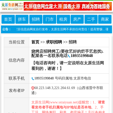
首页
拼车
招聘
门市
租房
房产
二手
商家
责声明：本栏目信息由网友自行发布，太原生活网不承担任何责任！提高警惕，谨防诈骗！做推
公告：
当前位置
首页
>>
求职招聘
>> 招聘
烧烤店招聘烤工(要收艺好的烂手艺忽扰).
配菜各一名联系电话
18935199848
信息内容
【电话咨询时，请一定说明在太原生活网
看到的，谢谢！】
联系手机
18935199848
号码归属地:太原市电信
60.223.148.3,221.204.61.69（山西省晋中市联
发布者IP
通）
太原生活网(www.sxtaiyuan.net)提醒您：1、
请查
看发布者手机归属地与IP地址是否本地
。2、手
工活、网络兼职、刷单，都是骗子！凡以各种名