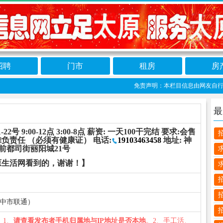
招聘
门市
租房
房
免责声明：本栏目信息由网友自行发布，
最
22号 9:00-12点 3:00-8点 薪资: 一天100干完结 要求:会售
负责任 （必须有健康证） 电话:
19103463458
地址: 神
前都司街丽阳城21号
原生活网看到的，谢谢！】
山西省晋中市联通）
您：1、
请查看发布者手机归属地与IP地址是否本地
。2、手工活、