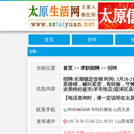
首页
拼车
公告：
当前位置
首页
>>
求职招聘
>> 招聘
招聘:长期稳定促销 时间: 3月20-21-
卖推销，喊叫卖货，有经验，守摊
信息内容
农美特好超市(羊市街店)迎泽区庙
【电话咨询时，请一定说明在太
联系手机
19103463458
号码归属地:山西太原
发布者IP
118.74.50.55,60.221.18.93（
太原生活网(www.sxtaiyuan.net)提醒