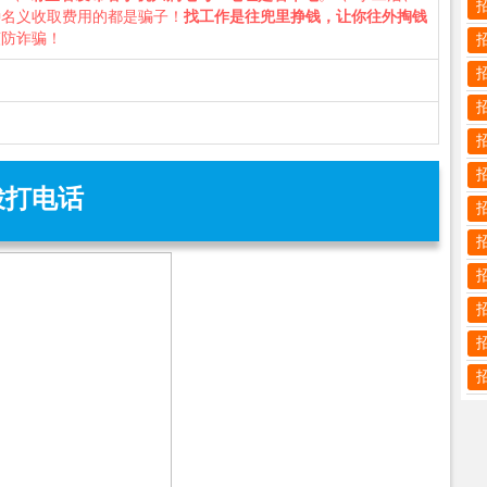
种名义收取费用的都是骗子！
找工作是往兜里挣钱，让你往外掏钱
谨防诈骗！
拨打电话