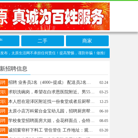
产
二手
商家
太原生活网不承担任何责任！提高警惕，谨防诈骗！做推广、做信息置顶！请加太原生活网客
新招聘信息
招聘
招聘 业务员2名（4000+提成） 配送员2名（年龄25-45）4500-5000 13133001380动物园
02-24
求职
求职洗碗岗，希望在白求恩医院附近。男55岁，工资面谈，最好能发现金的。13994692881
03-25
求职
本人想在迎泽区附近找一份食堂或者后厨帮厨工作，有外卖店工作经验，男 26，电话：15525490763
12-25
招聘
太原小店万科紫台金宝幼儿园，招聘厨房帮厨顶班一天120，顶10天左右，必须要有健康证电话13633450516
06-10
招聘
学校食堂招聘面房大姐，会花样面点，会特色面食，剔尖，擦尖，等特色面条，有意者联系18735188174。
08-05
招聘
诚招窗帘杆下料工 管住管住 工作地址：观家峪村 有意者联系15834048632张
03-20