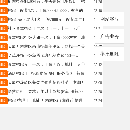
招聘
府东街多彩城对面，牛头宴院儿里饭店，招一名洗碗工13753130184
01-26
招聘
招聘：配菜1名，工资5000到6000，有意的兄弟们联系，地址：太原义井东衔， 电话☎15536819731.
03-10
网站客服
招聘
招聘: 做面老大1名 工资7000元，配菜老二1名。 工资5000元。家常菜！ 地址:太原小店区刘家堡 电话13546324369
02-24
招聘
社区食堂招杂工二名（五一，十一，元旦，春节放假）。电话13383515760。微信同号。 地图搜索木林森社区食堂。
01-21
广告业务
招聘
食堂招聘打饭大姐一名，工资4000左右，地址：万柏林区漪汾街，联系方式：15803513356
08-24
招聘
太原万柏林区西山招募美甲师，想找一个美甲搭子。我的客人可以和你共享。想小成本创业的可以来聊聊。 详细添加：zdyyy2580，备注美甲，大家有朋友做美甲的可以转发一下，谢谢。电话：17636571331
08-05
举报删除
招聘
尖草坪甄下饭急需顶班配菜岗位160一天，有意向请联系：13453976504
07-04
招聘
食堂招聘女工一名，工资面议，地址：太谷，联系方式：18734448193
05-12
招聘
酒店招聘 1、招聘岗位:餐厅服务员 2、薪资待遇:3000左右/月，公休四天，15号准时发薪，节假日三倍工资，包食宿 3、工作地点:许坦东街宜必思酒店 4、详情请咨询:13700575613 13835113755
08-28
招聘
太原杏花岭区餐饮连锁店招聘精英，龙湖万达广场 杀鱼大叔1名4500/6000 切配大哥大姐2名4500/6000 福利，每月4天公休，200全勤，绩效提成，节假日加休 管吃管住，宿舍近2分钟，工龄奖半年50一年100， 要求18周岁到50周岁，有建康证，服从安排，吃苦耐劳，不会可以教 鸽子勿扰 联系电话，15239442686丁
03-08
招聘
送货司机，要求五年以上驾龄货车-用薪5000以上15937950822
05-20
招聘
招聘:护理工: 地址:万柏林区山纺附近 护理时间: 上午7:30~下午7:30 有意向者请拔打:13203410560.面意！
07-24