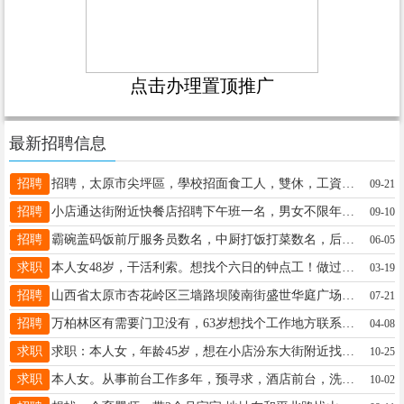
点击办理置顶推广
最新招聘信息
招聘
招聘，太原市尖坪區，學校招面食工人，雙休，工資面談，電話17836038857，郭
09-21
招聘
小店通达街附近快餐店招聘下午班一名，男女不限年龄50岁以下，下午5点到晚上11点，工资3500，有意向的电话联系18335171700
09-10
招聘
霸碗盖码饭前厅服务员数名，中厨打饭打菜数名，后厨配菜数名，洗碗数名。工资3600-4500 副店长一名 4500 -5000 4天假 招聘小时工：12元/小时 上午10点-下午3点 待遇：包吃包住 工作地点：太原市万柏林区迎泽西大街370号海唐广场14栋11-12商铺 联系电话：15034264617
06-05
求职
本人女48岁，干活利索。想找个六日的钟点工！做过切配，家政等
03-19
招聘
山西省太原市杏花岭区三墙路坝陵南街盛世华庭广场一层前男友火锅店招聘洗碗工，服务员，面案师，有意向者联系13152828385
07-21
招聘
万柏林区有需要门卫没有，63岁想找个工作地方联系17696067940
04-08
求职
求职：本人女，年龄45岁，想在小店汾东大街附近找个工作。电话13734137582
10-25
求职
本人女。从事前台工作多年，预寻求，酒店前台，洗浴前台，有着丰富经验，需地址在太原南站，长风东街。有需要者请拨打电话18035106320李女士。
10-02