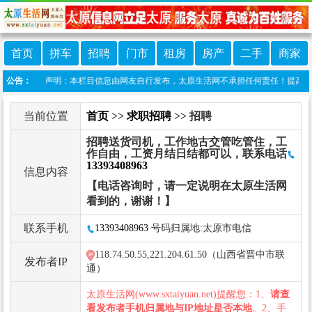
首页
拼车
招聘
门市
租房
房产
二手
商家
公告：
免责声明：本栏目信息由网友自行发布，太原生活网不承担任何责任！提高警惕，谨防
当前位置
首页
>>
求职招聘
>> 招聘
招聘送货司机，工作地古交管吃管住，工
作自由，工资月结日结都可以，联系电话
13393408963
信息内容
【电话咨询时，请一定说明在太原生活网
看到的，谢谢！】
联系手机
13393408963
号码归属地:太原市电信
118.74.50.55,221.204.61.50（山西省晋中市联
发布者IP
通）
太原生活网(www.sxtaiyuan.net)提醒您：1、
请查
看发布者手机归属地与IP地址是否本地
。2、手