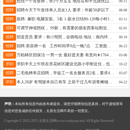
招聘
想找一个育婴师，带2个月宝宝 地址在和平北路忧山美郡，工资面谈。 电话19935357859
09-11
招聘
招聘今天下午发传单人员女1人 要求：年龄50岁以下，有工作经验者，不能偷奸耍滑，好好发单页，不扔单页，老板会不定期查岗不好好干没有工资 工资：40一下午 时间：3.00-7:00 地址：龙潭公园附近 电话：13466851978微信同号 放鸽子勿扰
08-08
招聘
急聘- 兼职 电脑安装。3名 1-薪水日结80-120每小时10-15 工作地点：亲贤街 如果你符合上述条件，对这份工作感兴趣，欢迎拨打联系方式15535353544
03-11
招聘
可调节伸缩拐杖， 99新，有需要的朋友西客站附近自提 联系电话 15343432204
02-01
招聘
招送货员 要求：有c1驾照，会骑电动 地址：南内环阳光数码港附近 工资：4000+ 主营业务：电脑，打印机，办公耗材，桶装水等 交通工具：上班期间提供交通工具及电话卡 电话：17635704111（微信同号） 徐经理 非诚勿扰，谢谢
09-19
招聘
招聘:美容师一名 工作时间早9点一晚7点 工资面议 管吃管住 地址:杏花岭区绿柳巷万达天玺小区7号楼8号底商2层百莲凯 电话微信同号 15536871556
06-23
招聘
万柏林区招保洁 一男一女 最好是夫妻 有意向➕17643229042
03-08
求职
求职半天上午班在杏花岭区建设北路小学附近住，也想征婚39岁单身女，电话13994637687
10-22
招聘
二毛电烤串店招聘，学徒工一名女服务员2名，要求40岁左右，手脚麻利，口齿伶利吃苦耐劳真心想干的，长期合作的，工作时间下午5点半到凌晨一点或者2点，工资3000/4000元非诚勿扰、地址亲贤北街航苑北路15835062895-18735182895
03-07
求职
本人28岁 有驾驶本自己有车 之前干过几年沥青摊铺技术员 本科学历 专业道路桥梁 目前在小店区居住 想找一份短期或长期的工作 能接受出差 能吃苦 工资待遇可以谈 能学到新东西更好 有类似用人需求的老板可以打电话沟通。联系电话18834015273
04-22
声明：
本站所有信息均由发布者提供，请您仔细辨别信息真伪，对于虚假类等
信息对您造成的任何损失，太原生活网不承担一切责任。
Copyright © 2022-2025 太原生活网(www.sxtaiyuan.net) All Rights Reserved.