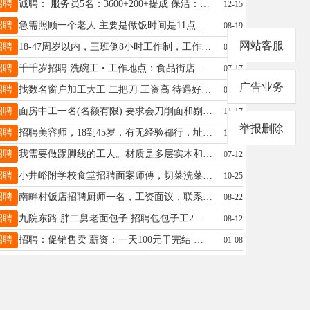
招聘
诚聘： 服务员5名：3600+200+提成 保洁：3500 以上人员一经录用享包吃包住，每月有带薪休假4天，15号准时发工资，过年放假7 天 ☎15135105940（王女士） 地址：长治路龙城北街口
12-15
招聘
急需照顾一个老人 主要是做饭时间是11点到下午七点。 中间要加餐两到三次，老人做过胃切除手术。 跑家，住家都可。 工资面议地址在金林家园小区 手机号13754845000 中介勿打扰谢谢。
08-19
网站客服
招聘
18-47周岁以内，三班倒8小时工作制，工作简单易上手，前期会有老员工帮带，每月10号发放工资，每天提供6元饭补，每月20号打入饭卡，食堂每天一日三餐均可提供，厂区内有大型超市可以用饭卡买东西，免费提供4人间住宿，宿舍暖气、卫生间等设备都有，水电全免，缴纳五险一金，过节发放各种福利，公司定期组织免费体检，免费提供劳保用品 每周一、周三上午组织进场参观厂区环境及岗位，下午安排面试。每天可随时安排宿舍，等待参观
04-16
招聘
千千岁招聘 洗碗工 • 工作地点：食品街店、晋阳街店 • 待遇：月休3天，包吃住，工资4500元• 其他：不招暑期工服务员 • 工作地点：食品街店，中正天街店 • 要求：年满20岁 • 待遇：月休3天，包吃住，工资4500元 • 其他：不招暑期工厨房员工 • 工作地点：晋阳街店、食品街店 • 要求：年满20岁 • 待遇：月休3天，包吃住，工资4500元 • 其他：不招暑期工 联系电话：17703402656（微信同号）
07-17
广告业务
招聘
找数名窗户加工大工 二把刀 工资高 待遇好有意者联系地址柴村 13623665204
06-04
招聘
面房中工一名(名额有限) 要求会刀削面和剔尖面，会切配等一些基本刀法； 底薪6000-6500年假10天节假日有团队聚餐福利 地址太原市小店区平阳路西一巷【君子饭庄】 联系方式：穆师傅☎13453183326
11-17
举报删除
招聘
招聘美容师，18到45岁，有无经验都行，址址富力城富安西路，玫莉蔻店，13934164794，谢谢
11-15
招聘
我需要做踢脚线的工人。材质是多层实木和木塑的。电话15364928433
07-12
招聘
小井峪附学校食堂招聘面案师傅，切菜洗菜。面案师傅一名，要求会做蛋糕，桃酥一类联系电话，13007046152
10-25
招聘
南畔村饭店招聘厨师一名，工资面议，联系电话18334673559
08-22
招聘
九院东路 胖二舅老面包子 招聘包包子工2名 年龄30-55要求手脚麻利 工作时间早5-10点 晚4-9点月工资3000。 联系电话：18636145160
08-12
招聘
招聘：促销售卖 薪资：一天100元干完结 时间: 上午9-12下午3-8 或下午1-9 要求：年龄38岁以下 有经验，主动推销，守摊 电话：19103463458 地址: 吾悦快乐购超市
01-08