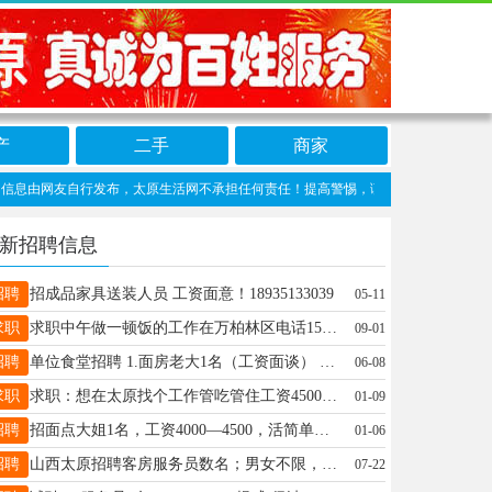
产
二手
商家
由网友自行发布，太原生活网不承担任何责任！提高警惕，谨防诈骗！做推广、做信息置顶！请
新招聘信息
招聘
招成品家具送装人员 工资面意！18935133039
05-11
求职
求职中午做一顿饭的工作在万柏林区电话15934111539
09-01
招聘
单位食堂招聘 1.面房老大1名（工资面谈） 2.面房帮厨2名3500—4000（会做西点） 3.凉菜房老大1名（工资面谈） 4.洗碗工2名3000 5.面点小工1名2800 6.打荷小工1名2800要求（年龄57以内，干活利索，无犯罪记录，无疾病）要长期的待遇福利： 每周休息一天半，节假日休息，包吃包住，工龄奖等，宿舍能洗澡、洗衣机等 联系电话 赵经理13834243936 地址：小店南中环长治路口附近
06-08
求职
求职：想在太原找个工作管吃管住工资4500~5000。服务员收银台都可以。联系人小李。手机号18703406073。
01-09
招聘
招面点大姐1名，工资4000—4500，活简单好干，管吃管住，工资每个月准时，电话18234188755万柏林区
01-06
招聘
山西太原招聘客房服务员数名；男女不限，成手55周岁以下，新手45岁以下，计件工资16/间，多劳多得，月工资6000/9000元，管吃管住！[爱心][爱心][爱心]山西太原招聘保洁数名；男女不限，60周岁以下，12小时，月工资3800！管吃管住 幼儿园：招厨师，帮厨各一名有经验者，有爱心，爱好做饭者优先，法定节假日休息 地址：太原龙城北街御龙庭惠爱幼儿园联系电话：15333004498.李老师
07-22