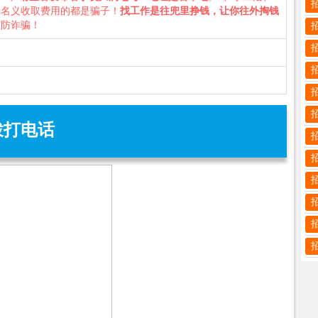
种名义收取费用的都是骗子！
找工作是往兜里挣钱，让你往外掏钱
谨防诈骗！
拨打电话