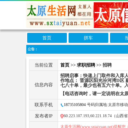
首页
拼车
公告：
当前位置
首页
>>
求职招聘
>> 招聘
招聘启事：快递上门取件和入库人员 工作时
作地点： 晋源区阳光汾河湾D区
信息内容
七八十单，最少也有五六十单。入库
【电话咨询时，请一定说明在太
联系手机
18735105804
号码归属地:太原市移动
发布者IP
60.223.107.193,60.221.18.74
太原生活网(www.sxtaiyuan.net)提醒