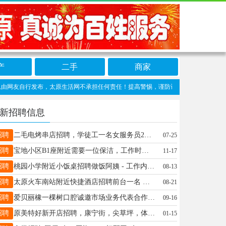
产
二手
商家
友自行发布，太原生活网不承担任何责任！提高警惕，谨防诈骗！做推广、做信息置顶！请加太
新招聘信息
招聘
二毛电烤串店招聘，学徒工一名女服务员2名，要求40岁左右，手脚麻利，口齿伶利吃苦耐劳真心想干的，长期合作的，工作时间下午5点半到凌晨一点或者2点，工资3000/4000元非诚勿扰、地址亲贤北街航苑北路15835062895-18735182895
07-25
招聘
宝地小区B1座附近需要一位保洁，工作时间:中午12:00–13:30左右，要求:动作利索，收拾干净，联系方式:18835104229
11-17
招聘
桃园小学附近小饭桌招聘做饭阿姨 - 工作内容：负责小学生午餐制作（家常饭即可，简单干净） - 工作时间：周一至周五 9:30-14:30（不耽误接送孩子） - 休息安排：周六、周日双休，法定节假日正常休- 工资待遇：2000元/月，按月准时发放 - 工作地点：迎泽区桃园小学附近（步行可达） - 要求：身体健康，爱干净，有做饭经验者优先，年龄55岁以下 联系电话：13753121213（微信同号）
08-13
招聘
太原火车南站附近快捷酒店招聘前台一名 要求女士四十岁以下，熟悉电脑简单操作，踏实肯干！房扫一名 要求女士55岁以下。身体健康，干净利索。 电话19103418777
08-21
招聘
爱贝丽橡一棵树口腔诚邀市场业务代表合作——用专业连接健康，让微笑更有价值！ 1. 客户开发：负责线上或线下社区、企业、学校等多渠道的异业合作，精准触达潜在口腔健康需求人群。 2. 品牌推广：策划并执行本地化营销活动（如义诊、健康讲座），提升爱贝丽口腔品牌影响力。 3. 需求转化：通过专业咨询与患者建立信任，高效引导到院体验种植、正畸等特色项目。 【任职要求】 经验不限（有医疗/自媒体或销售经验者优先）； 具备优秀沟通能力，擅长挖掘客户需求； 【工作优势】 1.高回报激励：高额提成（种植/正畸项目额外奖金），上不封顶； 2.资源支持：提供标准化话术、案例库及数字化工具辅助； 3.职业赋能：定期口腔专业知识培训，助力口腔医疗健康领域发展。 【加入方式】 详细咨询：13509715660（张院长） 地址：杏花岭区旱西门街1号幢3层（可面谈）
09-16
招聘
原美特好新开店招聘，康宁街，尖草坪，体育路，三墙路店，凯旋街，双塔东街店，招聘促销数名，两倒班，3000底薪加提成，联系电话18634770262
01-15