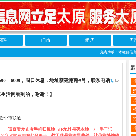
招聘
门市
租房
房
免责声明：本栏目信息由网
最
00一6000，周日休息，地址新建南路9号，联系电话
15
原生活网看到的，谢谢！】
（山西省晋中市联通）
您：1、
请查看发布者手机归属地与IP地址是否本地
。2、手工活、
种名义收取费用的都是骗子！
找工作是往兜里挣钱，让你往外掏钱