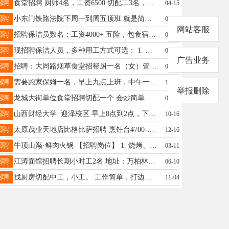
招聘
食堂招聘 厨师4名，工资6500 切配工3名，工资4500 面点厨师4名，工资6500 帮厨3名，工资3000 管吃住，有厨师证和面点师证的优先录用，每个月15号开资，年龄在55岁以内，地址：晋中市太谷区农大附近，电话：18634108688
04-15
招聘
小东门铁路法院下周一到周五顶班 就是简单的上菜收拾餐具，才四五十个人 17636694198，7点到2点5天600有谁去的联系我一下
09-06
网站客服
招聘
招聘保洁员数名；工资4000+ 五险，包食宿！ 有意者私聊18535154777 工作地址:万柏林区西矿街大转盘附近
09-21
招聘
现招聘保洁人员，多种用工方式可选： 1. 小时工：早晚各打扫 1 小时，完成工作即可下班； 2. 半天班、全天班保洁同步招聘，工作轻松。 3.女20名，男5名 有意向干活踏实、爱干净的朋友，欢迎电话咨询：19035329512
06-26
广告业务
招聘
招聘：大同路烟草食堂招帮厨一名（女）管吃，不管住，双休，节假日休息 工资面议 ☎17735577274
01-09
招聘
需要跑家保姆一名，早上九点上班，中午一般两个人的饭，收拾家洗衣服，下午六点四十接孩子，晚上八点下班，要求精干利索，性格开朗，做饭好吃年龄五十五岁以下。工资面议。联系电话:18536636777 地址:小店区常青藤小区
12-11
举报删除
招聘
龙城大街单位食堂招聘切配一个 会炒简单菜的最好 工资4500_5500 帮厨大姐一个工资3000-3300 活简单好干 一个月公休4天 联系电话：17303414670
08-13
招聘
山西财经大学 迎泽校区 早上8点到2点，下午：4点～8点，月休2天，工资：4000 联系电话15834078607 服务员(主要切菜洗菜 帮忙打下手)
10-16
招聘
太原茂业天地店比格比萨招聘 烹饪台4700-6000* 收银员：4200-5000+ 前场服务：4200-5000+ 后场员工：4700-6000+ 管理组：6000-9000+ 兼职小时工：19/小时月结 福利待遇 【公休】 前后场服务：带薪月休4天； 管理人员：带薪月休6天； 【要求】 做过餐饮服务者优先； 有意者电话联系:15110383983（付经理）
12-16
招聘
牛顶山巅·鲜肉火锅 【招聘岗位】 1. 烧烤、炒海鲜师傅（1 人）工资面议 2. 后厨洗碗、保洁配菜员（1人） 底薪3000+200全勤，月休 2 天（管吃） 上午9：00— 14 ：00 下午 17：30—22:30 工作地址：太原市康兴路与永和街交叉口 ☎ 联系：13623510335
03-11
招聘
江涛面馆招聘长期小时工2名 地址：万柏林中医药大学附属医院西门 时间：每天11:00-13:00 薪资：15元/小时，包一顿工作餐 有意向直接致电：13934515053
06-10
招聘
找厨房切配中工，小工。 工作简单，打边炉店，年龄不限，认真干净。工资面谈 电话：15110325644
11-04