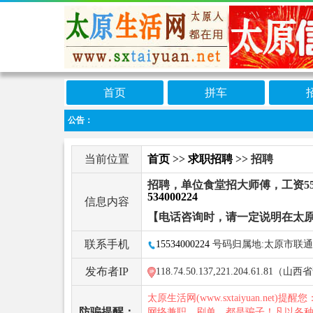
首页
拼车
公告：
当前位置
首页
>>
求职招聘
>> 招聘
招聘，单位食堂招大师傅，工资55
534000224
信息内容
【电话咨询时，请一定说明在太
联系手机
15534000224
号码归属地:太原市联通
发布者IP
118.74.50.137,221.204.61.81
太原生活网(www.sxtaiyuan.net)提醒
防骗提醒：
网络兼职、刷单，都是骗子！凡以各