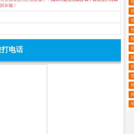
谨防诈骗！
拨打电话