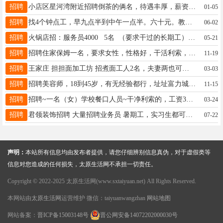
招聘
小店区星河湾附近招聘倒茶的俩名，待遇丰厚，薪资面议，会来事，年龄18-35。身高165往上，长的标准就行！ 地址，小店区绿地新里城。 联系方式，15343433375！武
01-05
招聘
找4个钟点工，早九点半到中午一点半。六十元。教工餐厅帮忙。每周一到周五。管吃管住。联系电话15735158181。男女不限。年龄55以内。工作地就在附近。
06-02
招聘
火锅店招：服务员4000 5名 （要求干过的长期工）联系方式15340953693 地址：长治路
05-21
招聘
招聘住家保姆一名，要求女性，性格好，干活利索，细心有爱心，工资4500--5000元，联系电话:15334085192
11-19
招聘
王家庄 担担面加工坊 招煮面工人2名，夫妻两也可以。给上保险。要求60岁以内，负责任，长期干的联系 电话☎18536515557
03-03
招聘
招聘美容师，18到45岁，有无经验都行，址址富力城富安西路，玫莉蔻店，13934164794，谢谢
11-15
招聘
招聘~一名（女）学校餐口人员~干净利索的，工资3500到4000.有意的电话联系13028024568
03-24
招聘
君领装饰招聘 大量招聘业务员 暑期工，实习生都可以招聘全案设计师 招聘设计师助理 招聘全屋定制设计师 联系电话13934216565
07-22
声明：
本站所有信息均由发布者提供，请您仔细辨别信息真伪，对于虚假类等
信息对您造成的任何损失，太原生活网不承担一切责任。
Copyright © 2022-2025 太原生活网(www.sxtaiyuan.net) All Rights Reserved.
本网站由
太原生活网
运营维护 微信：taiyuanwangzhan
网站地图
网站备案：
晋ICP备15003148号
晋公网安备14072202000030号