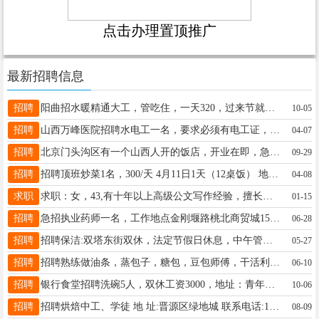
点击办理置顶推广
最新招聘信息
招聘
阳曲招水暖精通大工，管吃住，一天320，过来节就可以干，人走帐清，年龄25-50，要求汉族，15135581620
10-05
招聘
山西万峰医院招聘水电工一名，要求必须有电工证，工资面议，联系电话阴主任15834035498
04-07
招聘
北京门头沟区有一个山西人开的饭店，开业在即，急需要一个做面点的师傅 主要会做山西莜面栲栳，莜面鱼鱼，抿尖，油糕等，活不复杂，大姐也可以，管吃管住 老板是山西人，地方可靠，老板靠谱。 有想干的老乡们赶紧打电话15535077689
09-29
招聘
招聘顶班炒菜1名，300/天 4月11日1天（12桌饭） 地址：阳曲县北郁利村 联系电话13935194187 鸽子勿扰
04-08
求职
求职：女，43,有十年以上高级公文写作经验，擅长写各类讲话稿、演讲稿、年度总结、述职报告以及乡村地方志、个人回忆录撰写等，有大量的时间可以做文字类工作兼职，靠谱，对客户负责。有需要者联系15103417032。
01-15
招聘
急招执业药师一名，工作地点金刚堰路桃北商贸城15340695225
06-28
招聘
招聘保洁:双塔东街双休，法定节假日休息，中午管饭，待遇2300元，有意向拨打电话15386886133
05-27
招聘
招聘熟练做油条，蒸包子，糖包，豆包师傅，干活利索，工资5000+月早，晚两餐，休三天！地址长治路196号附近，电话13603510666 乔总
06-10
招聘
银行食堂招聘洗碗5人，双休工资3000，地址：青年路口联系电话：13593186198
10-06
招聘
招聘烘焙中工、学徒 地 址:晋源区绿地城 联系电话:15034177622
08-09