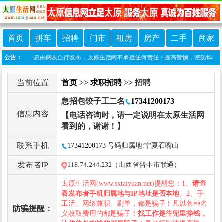
首页
拼车
招聘
门市
租房
房产
二手
商家
：本栏目信息由网友自行发布，太原生活网不承担任何责任！提高警惕，谨防诈骗！做推广、做
公告：
当前位置
首页
>>
求职招聘
>> 招聘
急招包饺子工二名
17341200173
信息内容
【电话咨询时，请一定说明在太原生活网
看到的，谢谢！】
联系手机
17341200173
号码归属地:宁夏石嘴山
发布者IP
118.74.244.232（山西省晋中市联通）
太原生活网(www.sxtaiyuan.net)提醒您：1、
请查
看发布者手机归属地与IP地址是否本地
。2、手
工活、网络兼职、刷单，都是骗子！凡以各种名
防骗提醒：
义收取费用的都是骗子！
找工作是往兜里挣钱，