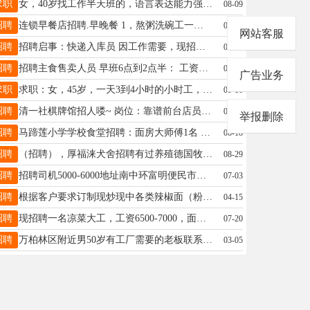
求职
女，40岁找工作半天班的，语言表达能力强，形象好，电话18735168099，东客站附近住
08-09
招聘
连锁早餐店招聘.早晚餐 1，熬粥洗碗工一名，年龄30-55周岁能吃苦耐劳，月休两天。 地址：太原市小店区东岗路联系电话18135379777 （微信同号）迎泽区，长风东街税务局食堂招聘洗碗大姐一名，六日双休，节假日休息 联系电话13633479600张师傅
03-06
网站客服
招聘
招聘启事：快递入库员 因工作需要，现招聘快递入库员一名，具体要求如下： 岗位职责： 负责快递包裹的扫码入库、上架摆放、通知取件及日常整理等工作。 任职要求： · 不限年龄，身体健康，工作认真负责 · 有相关经验者优先，无经验可教 工作时间： 上午 9:00 – 12:00，下午 16:00 – 19:00（共6小时） 工作地点： 汾河湾D区 薪资待遇：2500底薪，加二百全勤奖，加一百电话费 联系方式： 18735105804
04-10
招聘
招聘主食售卖人员 早班6点到2点半： 工资3700+200 晚班1点半到10点： 工资3700+200 有意联系电话19935943623 东岗路美联家超市
08-11
广告业务
求职
求职：女，45岁，一天3到4小时的小时工，双休，联系电话13834559178
09-10
招聘
清一社棋牌馆招人喽~ 岗位：靠谱前台店员有类似工作经验的最好没有也没关系可以慢慢学 工作内容： 1、棋牌室日常事务（泡茶、开台、结账、和客户沟通及回复微信) 2、简单清理室内卫生，及时补充饮品 工作时间：12：00-22：00月休2天要求：喜欢打麻将，性格活波开朗外向，沟通能力强，年龄要求18-35岁 薪资待遇：4000➕(底薪加提成) 工作地点：太原市太铁佳苑东门北侧清一社棋牌室，感兴趣的可以直接联系：张先生15333618930
09-16
举报删除
招聘
马蹄莲小学学校食堂招聘：面房大师傅1名 工资6500包食宿，节假日带薪休假，团队优秀 阎13509733797
08-18
招聘
（招聘），厚福涞犬舍招聘有过养殖德国牧羊犬5年以上经验的饲养繁殖人员 年龄30以上男，带狗人员，18岁以上男 工作内容，正常的喂养 要求～喜欢热爱德国牧羊犬，品德端正，为人正派，身体健康，性格开郎，懂礼貌，守纪律，人勤快，能吃苦，爱干净，能打针输液，接生小狗~待遇管吃住 工资详谈，需要耐心仔细 自带狗者有意者联系18734199997
08-29
招聘
招聘司机5000-6000地址南中环富明便民市场电话17513318233
07-03
招聘
根据客户要求订制现炒现中各类辣椒面（粉），专业配制串串香香料、卤料、五香粉、烧烤料，青花椒，红花椒、四川罐罐芽菜等各类餐饮调味品，全国各地可发物流或快递，味之源调味品经营部欢迎您的咨询，咨询电话13880839706，微信同号。
04-15
招聘
现招聘一名凉菜大工，工资6500-7000，面房大工一名6500-7000；要求吃苦耐劳，听指挥服命令。地址小店区人民路晋乡家宴，联系电话裴师傅15003407006鸽子勿扰少爷公主勿扰。
07-20
招聘
万柏林区附近男50岁有工厂需要的老板联系15035140797
03-05