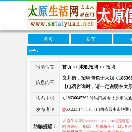
首页
拼车
公告：
当前位置
首页
>>
求职招聘
>> 招聘
义井街，招聘包包子大姐
18636
信息内容
【电话咨询时，请一定说明在太
联系手机
18636645362
号码归属地:太原市联通
发布者IP
60.223.148.141（山西省晋中市联通
太原生活网(www.sxtaiyuan.net)提醒
防骗提醒：
网络兼职、刷单，都是骗子！凡以各