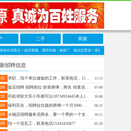
产
二手
商家
责任！提高警惕，谨防诈骗！做推广、做信息置顶！请加太原生活网客服微信：taiyuan
新招聘信息
求职
求职，找个单位做饭的工作，联系电话，15735877839
11-15
招聘
饭店招聘 招聘岗位 炒菜师傅：两名 传菜员：数名 服务员：数名 凉菜师傅一名 福利待遇 ✅ 包吃包住 ✅ 月休息4天 ✅ 工资准时发放 工作地址 万柏林区玉门花园A区 联系方式 联系人：李女士 联系电话：13834217076
07-09
求职
司机求职大车小车都可以18734924445本人1982年42岁，找个送货的活
10-06
招聘
保利百合，招聘拉垃圾的师傅一个月3000.有意者联系电话 13593165673
06-25
招聘
火锅店招聘服务员两名，要一个男的一个女的，工资3600+200全勤，地址：许东，联系方式：19835087779
10-11
招聘
找一个泥瓦工，联系电话15343416877
05-29