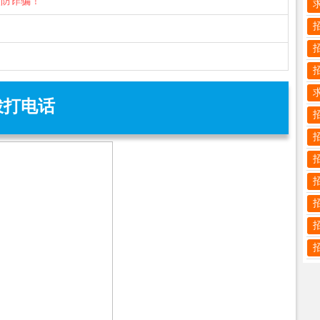
谨防诈骗！
拨打电话