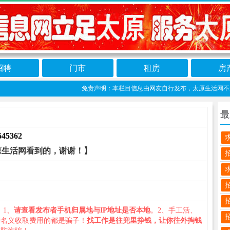
招聘
门市
租房
房
免责声明：本栏目信息由网友自行发布，太原生活网不承担任何
最
645362
原生活网看到的，谢谢！】
）
您：1、
请查看发布者手机归属地与IP地址是否本地
。2、手工活、
种名义收取费用的都是骗子！
找工作是往兜里挣钱，让你往外掏钱