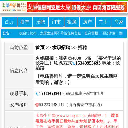
首页
拼车
招聘
门市
租房
房产
二手
商家
信息由网友自行发布，太原生活网不承担任何责任！提高警惕，谨防诈骗！做推广、做信息置
公告：
当前位置
首页
>>
求职招聘
>> 招聘
火锅店招：服务员4000 5名 （要求干过的
长期工）联系方式
15340953693
地址：长
治路
信息内容
【电话咨询时，请一定说明在太原生活网
看到的，谢谢！】
联系手机
15340953693
号码归属地:吕梁市电信
发布者IP
60.223.148.141（山西省晋中市联通）
太原生活网(www.sxtaiyuan.net)提醒您：1、
请查
看发布者手机归属地与IP地址是否本地
。2、手
工活、网络兼职、刷单，都是骗子！凡以各种名