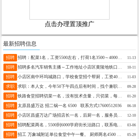
点击办理置顶推广
最新招聘信息
招聘
招聘：配菜1名，工资5500左右，打荷1名3500～4000，大姐也行，月休三天 地址：杏花岭区五一路 电话：13994121429高（微信同号）
11-13
招聘
招聘多名汽车销售主播～工作地址小店区黄陵地铁口附近。薪资5000+有提成。环境好。热线电话18735177066段先生
10-11
招聘
小店区南中环坞城路口，学校食堂招个帮厨，工资4000，有意电联15135259733
11-03
求职
求职：本人女，今年50下午四点后有时间，找个兼职，打个小时工17703407923
09-28
招聘
铁路食堂招聘切菜一名，没有技术含量，只切菜，每天工作八个小时，工资3200左右，地址：尖草坪区，联系方式：13513608095
01-20
招聘
太原昌盛万达 招二锅一名 6500 联系方式17600512036
06-18
招聘
小店区昌盛万达广场招店长一名，后厨一名，服务员一名，联系电话18903461220
12-10
招聘
招聘配菜两名，5500到6000学府街长治路口，联系电话13623462624
03-06
招聘
招工 万象城附近单位食堂中午一餐。 厨师两名4500 面房师傅3500 帮厨2500 洗碗2500 双休。 联系电话15535004006
05-29