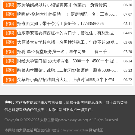
招聘
苏厨汤妈妈揪片小馆诚聘英才 传菜员：负责传菜，配合凉菜干活 前厅服务员：负责宾客接待，点餐服务，打扫卫生， 后厨：切配，凉菜，炒锅师傅，有相关从业经验优, 薪资：面试，月薪=每日奖金 上班时间：上午9：30/2：30.下午5：00/10：30 电话预约面试13834559164 门店地址， 西太堡街店
06-26
招聘
啤啤猪-烧烤大排档招聘！！ 厨房切配一名：工资5500+300满勤，月休3天，要求2年以上切配工作经验，干净利索快 烧烤副手一名：工资5500+300满勤，月休3天，必须有上炉经验！！ 服务员5名：工资3500+300满勤，月休3天，女士优先！有工作经验者优先！ 以上人员均包食宿！ 联系电话15503617909李 工作地点在抱鼓巷
07-07
招聘
招煮面大姐，带干杂活工资6千5，17743586376
05-11
招聘
山东泰安需要摘西红柿的两口子，管吃住，有想出去的可以联系我18536871113
04-05
招聘
大原某大专学校急招一名男性洗碗工，年龄不超60岁，月工资3300元，管吃管住。联系电话，15835358291。
03-06
招聘
招聘:单位食堂服务员一名，早午两餐，工资三千，月休四天，联系电话18735103474
07-20
招聘
财经大学窗口招 炒大米两名 5000一个 4500一个 提成加绩效 不需要太好的手艺 会翻锅就行 有意者联系 赵总19935386789
08-24
招聘
酸菜肉丝面馆…诚聘…二把刀炒菜师傅，薪资5000-6500元，工资准时发放。 菜品仅12道家常菜，工作简单轻松。 地址：大王路 电话：19135728555
05-23
招聘
尖草坪小商品招聘厨房大姐，上班时间早9点半下午4点，工资面议。电话，13403404723
09-22
声明：
本站所有信息均由发布者提供，请您仔细辨别信息真伪，对于虚假类等
信息对您造成的任何损失，太原生活网不承担一切责任。
Copyright © 2022-2025 太原生活网(www.sxtaiyuan.net) All Rights Reserved.
本网站由
太原生活网
运营维护 微信：taiyuanwangzhan
网站地图