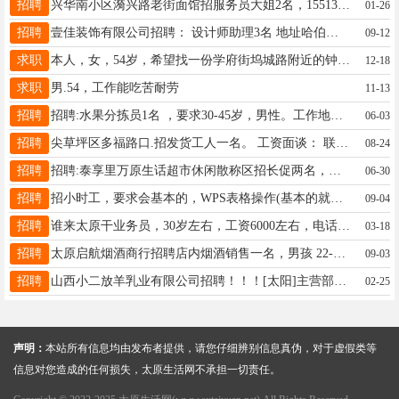
招聘
兴华南小区漪兴路老街面馆招服务员大姐2名，15513266606
01-26
招聘
壹佳装饰有限公司招聘： 设计师助理3名 地址哈伯中心桃园三巷 电话13613461498 工资面议
09-12
求职
本人，女，54岁，希望找一份学府街坞城路附近的钟点工，打扫家或做中午饭都行。联系电话：13403438686
12-18
求职
男.54，工作能吃苦耐劳
11-13
招聘
招聘:水果分拣员1名 ，要求30-45岁，男性。工作地点:南中环晋祠路口。工作时间:晚上12点-8点左右，中午12点-2点左右。薪资待遇240元一天。不包含食宿。☎18734816976。
06-03
招聘
尖草坪区多福路口.招发货工人一名。 工资面谈： 联系电话：13643665759
08-24
招聘
招聘:泰享里万原生话超市休闲散称区招长促两名，联系电话:15234043217
06-30
招聘
招小时工，要求会基本的，WPS表格操作(基本的就行)。 办公环境很好，主要是录入菜单，算好单价×数量。上手就会，不会的老板可以教！！！ 办公完毕后收拾下办公卫生，要求干净整洁。 (老板是退役军人，对卫生要求比较高)有意者私聊，价格面议！ 地点：东峰路东沟村东秀苑新区小二楼f电话：17635101616联系人：刘先生工资面议
09-04
招聘
谁来太原干业务员，30岁左右，工资6000左右，电话13353407374
03-18
招聘
太原启航烟酒商行招聘店内烟酒销售一名，男孩 22-30岁 要求有便利店经验，底薪3500加提成 电话15234733264
09-03
招聘
山西小二放羊乳业有限公司招聘！！！[太阳]主营部门：地点：晋阳湖（化肥五巷）、兴华街店（兴华北小区）、晋源（富力熙悦居，贞观街）、太谷（阳光花园）、祁县。上班时间：8.30-12，下午2-6，月休4工作内容：店内羊奶粉销售（不需要长时间站立）薪资构成：底薪＋提成（面议）[太阳]餐饮部门（火锅店）服务员 3800（3500+300全勤）包食宿，月休4。工作地址：南内环体育路口联系方式：18035151010（微信同号）
02-25
声明：
本站所有信息均由发布者提供，请您仔细辨别信息真伪，对于虚假类等
信息对您造成的任何损失，太原生活网不承担一切责任。