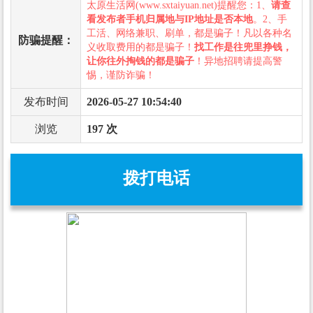
太原生活网(www.sxtaiyuan.net)提醒您：1、
请查
看发布者手机归属地与IP地址是否本地
。2、手
工活、网络兼职、刷单，都是骗子！凡以各种名
防骗提醒：
义收取费用的都是骗子！
找工作是往兜里挣钱，
让你往外掏钱的都是骗子
！异地招聘请提高警
惕，谨防诈骗！
发布时间
2026-05-27 10:54:40
浏览
197 次
拨打电话