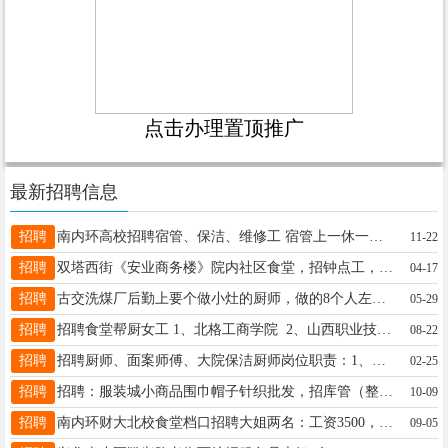
点击办理置顶推广
最新招聘信息
招聘
南内环高校招聘宿管、保洁、维修工 宿管上一休一，待遇2000，女性 公寓巡查员，待遇2500要求会做简单文案工作 保洁员2150–2800，岗位不同的区别 综合维修工3500要求有电工证，电工证级别决定薪资待遇 消防员4000，要求有消控证 过时过节有节日福利 要求，会说普通话，亲和力要好 联系方式孙经理 13834594845
11-22
招聘
双塔西街《安业商务楼》院内社区食堂，招钟点工，工作时间：12点——2点，一小时20元，管饭！每天结账，主要工作洗碗，有意者15135098266
04-17
招聘
古交洗煤厂后勤上要个做小灶的厨师，做的8个人左右的饭，一天三顿饭，管吃管住。工资5千，有想干的联系15835816521
05-29
招聘
招聘食堂帮厨女工 1、北格工商学院 2、山西职业技术学院（长风校区） 1、要求：35岁---55岁之间 2、工作时间: 上午：8：00-----14：00 下午：17：00---- 21：30 3、工资待遇面谈。 4、电话:13466975354 王女士
08-22
招聘
招聘厨师、面案师傅、大院保洁厨师岗位职责：1、负责每日员工餐食制作，保障健康卫生2、制定每周食谱，合理控制成本3、维护厨房设备及环境卫生4、单位要求的其他工作职位要求：1、59岁以下，身体健康2、擅长制作家常菜，有工厂/企业食堂经验工资面议、双休联系人：张女士18903540827工作地址：晋中市榆次区汇阜街
02-25
招聘
招聘：服装城小商品围巾帽子针织批发，招库管（整理，送发货），男45岁以下，有相关工作经验优先，月薪4000元（无休息无提成）有意向者联系13603560364
10-09
招聘
南内环财大北校食堂档口招聘大姐两名：工资3500，有意者联系：18335786561
09-05