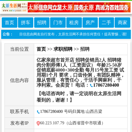
首页
拼车
招聘
门市
租房
房产
二手
商家
声明：本栏目信息由网友自行发布，太原生活网不承担任何责任！提高警惕，谨防诈骗！做推广
公告：
当前位置
首页
>>
求职招聘
>> 招聘
亿家亲超市首开店 招聘促销员2人 招聘猪
肉分割师傅1人（工资面议） 年龄25-50岁
促销底薪4000+300全勤 每月15号发工资 试
用期1个月 要求，口齿伶俐，有团队精神，
服从管理，有责任心，干活手脚麻利，干
信息内容
净利索。会卖货！ 电话：
17867280400
【电话咨询时，请一定说明在太原生活网
看到的，谢谢！】
联系手机
17867280400
号码归属地:山西吕梁
发布者IP
60.223.107.79（山西省晋中市联通）