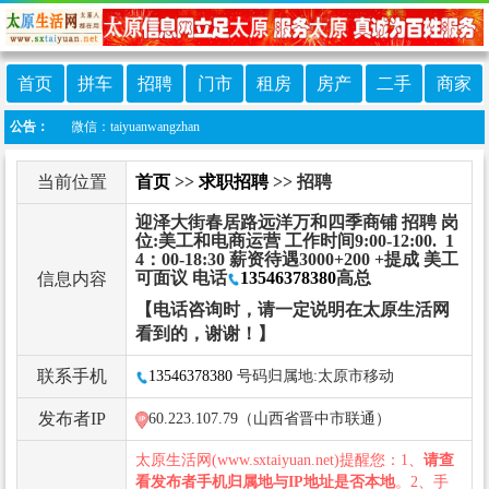
首页
拼车
招聘
门市
租房
房产
二手
商家
信：taiyuanwangzhan
公告：
当前位置
首页
>>
求职招聘
>> 招聘
迎泽大街春居路远洋万和四季商铺 招聘 岗
位:美工和电商运营 工作时间9:00-12:00. 1
4：00-18:30 薪资待遇3000+200 +提成 美工
可面议 电话
13546378380
高总
信息内容
【电话咨询时，请一定说明在太原生活网
看到的，谢谢！】
联系手机
13546378380
号码归属地:太原市移动
发布者IP
60.223.107.79（山西省晋中市联通）
太原生活网(www.sxtaiyuan.net)提醒您：1、
请查
看发布者手机归属地与IP地址是否本地
。2、手