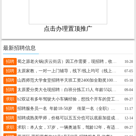
点击办理置顶推广
最新招聘信息
招聘
蜀之源老火锅(庆云街店）因工作需要，现招聘，收银员，服务员5名，后厨配锅，刨肉。数名。包吃住，基本工资加全勤，每月团建。电话15582775287
10-28
招聘
太原家教，一对一上门辅导，线下/线上均可（线上的答疑不限地区）家教经验丰富带过数十位学生 【可辅导年级及科目】小初高全科均可 数理化生 可免费试课
07-05
招聘
山西师范大学食堂招聘半天班工资2400加全勤奖100，全天班工资3500加全勤奖2000， 联系电话：18730821883 18235576176 联系时间上午十点前或者是下午四点前
05-18
招聘
太原爱分类大仓现招聘：白班分拣工15人 年龄55以下，综合月薪（5000） 上班时间：早7晚6中午休息1小时管中饭！ 联系电话：18603487373白文斌 地址：小西铭牛奶厂小区
09-04
求职
b2双证有多年驾驶大小车辆经验，想找个开车的货工资在8000-10000的，有用人的老板联系17735487123
09-27
招聘
招聘服务员一名 年龄18-50岁 传菜一名（全职）工资 120一天，有全勤奖，包吃住 年龄18到50岁以内要求人品好，吃苦耐劳 地址柳巷西校尉营小学比乐士披萨店电话 18636682758
11-17
招聘
招聘成熟美甲师，价格可以五五分也可以底薪加提成具体面谈，工作地点千峰南路南内环西街和平公园附近电话15834108289
12-14
求职
求职：本人女，37岁，一辆奥迪车，驾龄12年，有适合的工作联系15234108822
09-27