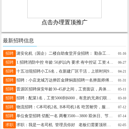
点击办理置顶推广
最新招聘信息
招聘
潞安化机（国企）二楼自助食堂开业招聘： 勤杂工三人，3500元/月，月公休两天 联系： 15535378687微信同步 13133399788微信同步 地址：小店富士康附近潞安化机二楼自助餐食堂
01-16
招聘
1.招聘消防中控 年龄:50岁以内 要求:有中控证 工资:4000元（管吃住）2.招聘:保安 年龄：60岁以内 要求：踏实，勤快 工资：2500元 地址:太原晋源区传化公路港物流园 电话:19834429923
06-27
招聘
十五冶现招聘小工6名，在新建厂区干活，上班时间9小时，公司交社保，一天220元，管住，吃食堂公司有补助，地址山东省烟台市牟平区，联系电话15234157441闫
04-21
招聘
招聘：小店龙城万达擀匠金牌焖面招聘一名擀面师傅，联系电话15135150975
01-31
招聘
晋源区招聘保安年龄30-45岁之间，工资面议，具体请电话联系：微信同号 18935189562
05-11
招聘
招聘：配菜1名，工资5000到6000，有意的兄弟们联系，地址：太原义井东衔， 电话☎15536819731.
03-10
招聘
物流招聘：C本司机2名, B本司机1名 吃苦耐劳，服从安排，50岁以下,工资面议。 联系电话： 16603514310 工作地点：太原市晋源姚村
07-12
招聘
单位食堂招聘:切配一名 两餐3500—3800 双休日、节假日休息 地址:迎泽区体育路 电话:18636192672
07-14
求职
求职：我是一名司机 管理员你好 老板们需要顶班司机的可以联系我 工资日结 电话18636152023
02-05