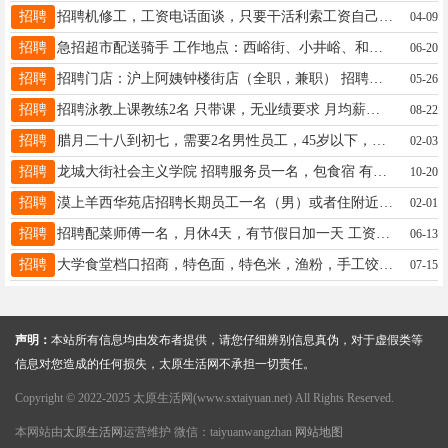
招聘
招聘机修工，工资电话面谈，只要干活利索工资自己说，电话13191009566
04-09
招聘
急招超市配送骑手 工作地点：西峪街、小井峪、和平北路、柳巷王府大厦等等太原六城区都可就近安排还有小店区，迎泽区，万柏林区，杏花岭等等都可以 岗位缺口大，火速报名，点对点 免费提供住宿，不住宿享住宿补贴 电动车半年补贴高达3594元 小井峪站点首月额外保底200元 单量稳定，日均约50单，综合月薪7000元左右19-55岁 全职、暑假工均可报名，名额有限，先到先得！18406565051米粒
06-20
招聘
招聘门店：沪上阿姨钟楼街店（全职，兼职） 招聘岗位：全职，月休：4天 薪资：底薪+业绩提成 3200–5000（按能力工龄划分，能力越大工龄越久薪资越高） 职位要求： 1、 年龄17-45岁，男女不限，形象较好，能吃苦耐劳。 2、 持有餐饮行业健康证，无不良嗜好和记录。 3、有团队合作意识，善于微笑，具有餐饮服务意识更好。做事讲究细节，做事马虎不要，要求做事快，完成好，效率高。 岗位职责： 顾客服务、饮品调制、点单、结账、收银、设备管理、销售饮品等，并给予顾客最佳的消费体验。 ☎联系电话： 18635129299（微信同号）
05-26
招聘
招聘泳教上课教练2名 只带课，无业绩要求 月均薪资4000+ 要求：有证，有经验，耐心 联系：18234115043
08-22
招聘
腊月二十八到初七，需要2名男性员工，45岁以下，工作时间10个小时，每小时15元，能来的呼我，工作地址，府东公馆，联系电话13753493502
02-03
招聘
龙城大街社会主义学院 招聘服务员一名，包食宿 有双休和法定假日 工资 3200--3500 出手利索，35 岁左右 有有意向打电话 邱15235199609
10-20
招聘
漠上羊西华苑店招聘长期员工一名（男）或者住附近的女孩子，18~25岁，底薪3700➕300全勤➕不住宿房补300元，月休三天，包吃包住，工资准时。 工作时间:16:00～02:00 每月团建福利 周店长:13293518899
02-01
招聘
招聘配菜师傅一名，月休4天，有节假日加一天 工资4500活简单 大营盘鼎泰丰华底商 ☎18334875510
06-13
招聘
大学食堂档口招商，特色面，特色米，渔粉，手工饺子，手抓饼等特色餐位
07-15
声明：
本站所有信息均由发布者提供，请您仔细辨别信息真伪，对于虚假类等
信息对您造成的任何损失，太原生活网不承担一切责任。
Copyright © 2022-2025 太原生活网(www.sxtaiyuan.net) All Rights Reserved.
本网站由
太原生活网
运营维护 微信：taiyuanwangzhan
网站地图