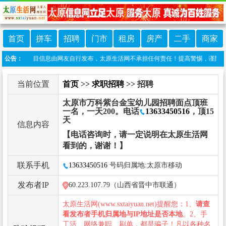
首页
拼车
招聘
门市
租房
房产
二手
商家
声明：本栏目信息由网友自行发布，太原生活网不承担任何责任！提高警惕，谨防诈骗！做推广
公告：
当前位置
首页
>>
求职招聘
>> 招聘
太原市万科紫台金宝幼儿园招聘面点顶班
一名，一天200。电话
13633450516
，顶15
天
信息内容
【电话咨询时，请一定说明在太原生活网
看到的，谢谢！】
联系手机
13633450516
号码归属地:太原市移动
发布者IP
60.223.107.79（山西省晋中市联通）
太原生活网(www.sxtaiyuan.net)提醒您：1、
请查
看发布者手机归属地与IP地址是否本地
。2、手
工活、网络兼职、刷单，都是骗子！凡以各种名