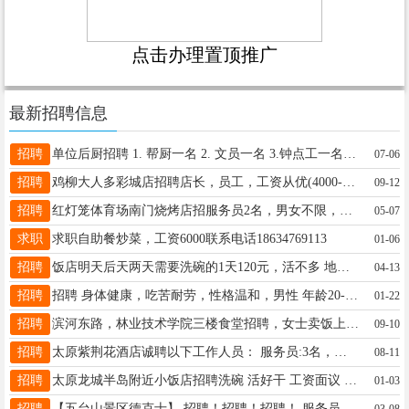
点击办理置顶推广
最新招聘信息
招聘
单位后厨招聘 1. 帮厨一名 2. 文员一名 3.钟点工一名 以上岗位，工资面议，工作地址:龙城大街万达广场，有意者可以来面试。 电话:秦18335136846。
07-06
招聘
鸡柳大人多彩城店招聘店长，员工，工资从优(4000-6000)联系电话18234001519
09-12
招聘
红灯笼体育场南门烧烤店招服务员2名，男女不限，工资面议 联系15340669444
05-07
求职
求职自助餐炒菜，工资6000联系电话18634769113
01-06
招聘
饭店明天后天两天需要洗碗的1天120元，活不多 地址平阳路学府街口 电话，13835394766
04-13
招聘
招聘 身体健康，吃苦耐劳，性格温和，男性 年龄20---45岁 工资3000--4500 管中餐晚餐 工作内容，上门取件 联系人虎哥15103462565
01-22
招聘
滨河东路，林业技术学院三楼食堂招聘，女士卖饭上午半天工 有意者电话联系13935109635微信同号
09-10
招聘
太原紫荆花酒店诚聘以下工作人员： 服务员:3名，女，工资，3800—4000，（35一45）岁。 传菜员：3名，男女不限，不超过55岁均可。 收银员：2名，女，形象好，气质佳，有收银经验者优先录用，工资面议 录用人员：包吃包住，工龄奖金。 欢迎大家加入，电话：丁经理，13834639463 王：13934115899（微信同号）
08-11
招聘
太原龙城半岛附近小饭店招聘洗碗 活好干 工资面议 过年不回家的联系 电话15721630378
01-03
招聘
【五台山景区德克士】 招聘！招聘！招聘！ 服务员5名！ 福利待遇:包吃+包住+公休+免费培训+加班补贴+报销路费等等 工资:4000-6000+ 长期工作者优先录用 地址：五台山景区德克士 ☎联系电话: 张经理：15035742355 武经理: 15034315206
03-08