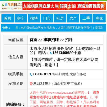
首页
拼车
招聘
门市
租房
房产
二手
商家
公告：
免责声明：本栏目信息由网友自行发布，太原生活网不承担任何责任！提高警惕，谨防诈骗
当前位置
首页
>>
求职招聘
>> 招聘
太原小店区招聘服务员5名（工资3500～45
00） 电话：
13613460899
于总
信息内容
【电话咨询时，请一定说明在太原生活网
看到的，谢谢！】
联系手机
13613460899
号码归属地:太原市移动
发布者IP
60.223.148.7（山西省晋中市联通）
太原生活网(www.sxtaiyuan.net)提醒您：1、
请查
看发布者手机归属地与IP地址是否本地
。2、手
工活、网络兼职、刷单，都是骗子！凡以各种名
防骗提醒：
义收取费用的都是骗子！
找工作是往兜里挣钱，