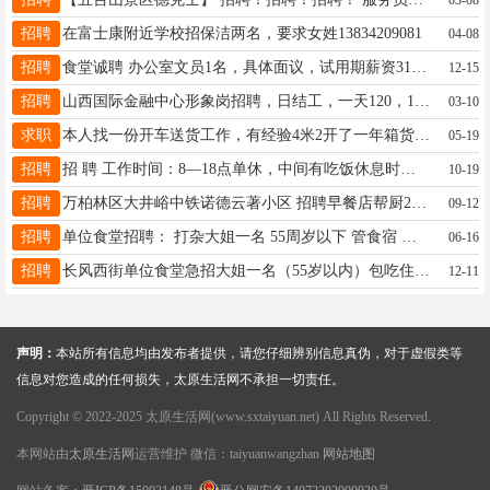
招聘
在富士康附近学校招保洁两名，要求女姓13834209081
04-08
招聘
食堂诚聘 办公室文员1名，具体面议，试用期薪资3100元，包食宿，月休3天，上班时间早8点到1点，下午4点到7点 地址：南内环东街双塔公园南门对面 联系人:王经理电话:13513616122
12-15
招聘
山西国际金融中心形象岗招聘，日结工，一天120，12个小时，咱一休一，中午管一顿饭，身高176到178，早上7点半接岗 晚上6:55下班， 下班就结账 需要的两个男的 联系电话，抓紧时间13073520789
03-10
求职
本人找一份开车送货工作，有经验4米2开了一年箱货开的6挡。8挡12挡没开过但是也懂，管吃住的最好，能干10来天借支生活费的最好。
05-19
招聘
招 聘 工作时间：8—18点单休，中间有吃饭休息时间。 工作内容：社区团购，男女不限（30-55岁）。 工资待遇：底薪3500加提成，综合工资5500 工作地址：太原六个城区就近安排。 联系电话：13753495031同微信
10-19
招聘
万柏林区大井峪中铁诺德云著小区 招聘早餐店帮厨2名 早5点到10半，下午4点半到9点。 工资3500到4000 联系电话15035864882
09-12
招聘
单位食堂招聘： 打杂大姐一名 55周岁以下 管食宿 月休四天 薪资：3000 电话：18703409200
06-16
招聘
长风西街单位食堂急招大姐一名（55岁以内）包吃住（一日两餐）工资2700元，电话18734838012
12-11
声明：
本站所有信息均由发布者提供，请您仔细辨别信息真伪，对于虚假类等
信息对您造成的任何损失，太原生活网不承担一切责任。
Copyright © 2022-2025 太原生活网(www.sxtaiyuan.net) All Rights Reserved.
本网站由
太原生活网
运营维护 微信：taiyuanwangzhan
网站地图