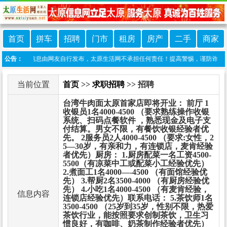
首页
拼车
招聘
门市
租房
房产
二手
商家
：本栏目信息由网友自行发布，太原生活网不承担任何责任！提高警惕，谨防诈骗！做推广、做
公告：
当前位置
首页
>>
求职招聘
>> 招聘
台湾牛肉面太原首家店即将开业： 前厅 1
收银员1名4000-4500 （要求熟练操作‌收银
系统、扫码点餐软件 ，熟悉现金及电子支
付结算。男女不限，‌有餐饮收银经验者优
先。 2服务员2人4000-4500 （要求:女性，2
5—30岁，有亲和力，有连锁店，麦肯经验
者优先）厨房： 1.厨房配菜一名工资4500-
5500（有凉菜中工或配菜小工经验优先）
2.煮面工1名4000—-4500 （有面馆经验优
先） 3.帮厨2名3500-4000 （有厨房经验优
先） 4.小吃1名4000-4500 （有麦肯经验，
信息内容
连锁店经验优先）联系电话： 5.茶饮师1名
3500-4500 （25岁到35岁，性别不限，热爱
茶饮行业，能按照要求创制茶饮，卫生习
惯良好，有咖啡、奶茶制作经验者优先）