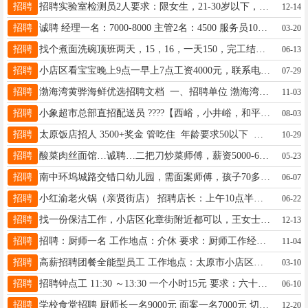
招聘
招聘实验室检测员2人要求：限女生，21-30岁以下，本科以上学历，高分子材料、化学工程与工艺相关专业.前期工作地址在万柏林智创城，后期工作地址在小店区刘家堡工厂。薪资：3-5k。联系电话：18636168717 （微信同号）
12-14
招聘
诚聘 经理一名：7000-8000 主管2名：4500 服务员10名：3800 吧员2名：3800-4200 洗杯子1名：3500 保洁一名：3500 以上人员一经录用享包吃包住，每月有带薪休假，准时发工资。 ☎15135105940（王女士） 地址：龙城北街长治路口
03-20
招聘
找个煮面洗碗顶班两天，15，16，一天150，完工结，13994692881打不通发信息
06-13
招聘
小店区看宝宝晚上9点一早上7点工资4000元，联系电话15513277827
07-29
招聘
渤海湾黄骅海鲜优选招聘文档 一、招聘单位 渤海湾黄骅海鲜优选 二、招聘岗位 海鲜产品销售人员（要求有海鲜行业从业经验，能快速熟悉海鲜产品特性与销售技巧） 三、任职要求 - 年龄范围：30-55岁，具备良好的沟通表达与客户服务意识 - 经验要求：需有海鲜产品相关销售经历，了解海鲜储存、品质辨别基础常识 四、工作时间 - 上午：8:00-12:00 - 下午：14:30-18:30（午休2.5小时，工作节奏轻松） 五、工资待遇 月薪3500-5000元（具体根据销售业绩与工作表现调整） 六、工作地点 山西省太原市迎泽区朝阳街北一巷（渤海湾黄骅海鲜优选门店） 联系电话：15231664455
11-03
招聘
小象超市总部直招配送员 ????【西峪，小井峪，和平北，胜利街】综合6000-9000 [太阳]提供免费住宿【不住有补贴300】 [太阳]提供车辆【有大额车补3000】 [太阳]补贴:距离补贴/冲单奖/工龄奖等各项补贴联系电话18234090508
08-03
招聘
太原饭店招人 3500+奖金 管吃住 年龄要求50以下 需要2位女士 电话 微信：15910280521
10-29
招聘
酸菜肉丝面馆…诚聘…二把刀炒菜师傅，薪资5000-6500元，工资准时发放。 菜品仅12道家常菜，工作简单轻松。 地址：大王路 电话：19135728555
05-23
招聘
南中环坞城路交错口幼儿园，需面案师傅，孩子70多个，工资4000元，管住宿，只会面点之类就行，西点不做，活简单轻松。 联系电话15635477606
06-07
招聘
小红渝老火锅（亲贤街店） 招聘店长：上午10点半到下午2点半。下午5点半到晚上11点 工资月结：4500到5000 月公休2天 招聘KTV保洁数名 白班细化保洁1名(女) 白班公区保洁1名(女) 夜班收房人员2名(男女各一名) 要求: 勤快，吃苦耐劳，有团队精神，服从安排者优先 薪资: 面谈 年龄:60岁以内 上班时间:根据各班时间 工作地址:长风街体育路口 ☎15834069866
06-22
招聘
找一份保洁工作，小店区化章街附近都可以，王女士联系电话：19303419826谢谢亲
12-13
招聘
招聘：厨师一名 工作地点：介休 要求：厨师工作经验丰富，手艺好，情商高，最好男性 待遇：8000+（可谈） 联系电话：15525117555（吴）
11-04
招聘
高薪招聘团餐全能型员工 工作地点：太原市小店区晋阳街体育路口 薪资待遇： 底薪5000元 + 全勤奖300元 + 业绩提成 收入可观，多劳多得，上不封顶 节假日正常休息 任职要求： 1. 年龄45岁以下，男士优先 2. 身体健康，持有健康证 3. 做事高效，全能上手 4. 责任心强，服从管理，执行力好 5. 有餐饮/团餐经验者优先 联系电话：19935579299 有意者直接电话联系
03-10
招聘
招聘钟点工 11:30 ～13:30 一个小时15元 要求：六十岁以下，动作一定要利索，头脑反应快 地址 万科小镇二期东门 联系电话 15536620885
06-10
招聘
学校食堂招聘 厨师长一名9000元 面案一名7000元 切配大姐1名3000元 服务员2名3000元 洗碗两2名3000元 地址:杏花岭区胜利街鼎盛青创城 电话:15035292279 19834450043
12-20