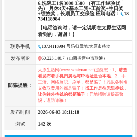
6.洗碗工1名3000-3500 （有工作经验优
先） 月休3天+基本工资+工龄奖+生日奖
+绩效奖，长期员工交保险 应聘电话：
18
734118984
【电话咨询时，请一定说明在太原生活网
看到的，谢谢！】
联系手机
18734118984
号码归属地:太原市移动
发布者IP
60.223.148.7（山西省晋中市联通）
太原生活网(www.sxtaiyuan.net)提醒您：1、
请查
看发布者手机归属地与IP地址是否本地
。2、手
工活、网络兼职、刷单，都是骗子！凡以各种名
防骗提醒：
义收取费用的都是骗子！
找工作是往兜里挣钱，
让你往外掏钱的都是骗子
！异地招聘请提高警
惕，谨防诈骗！
发布时间
2026-06-03 18:11:18
浏览
142 次