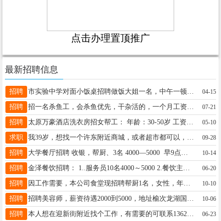
点击办理置顶推广
最新招聘信息
招聘
市实验中学对面小饭桌招聘做饭大姐一名，中午一顿饭六菜一汤，周六日休息联系电话：16635420784
04-15
招聘
招一名杀鱼工，会杀鱼优先，干杂活的，一个月工资5000~6000之间，年龄30-50之间，男的17635693718长期工 地址:九州农产品批发市场
07-21
招聘
太原万豪酒店洗衣房招女帮工： 年龄：30-50岁 工资：3000 工作时间：9:00-18:00 待遇：管吃住、月休四天、节假日双倍工资 地址：太原体育路亲贤街口茂业天地旁边 电话微信同号：13934629642
05-10
求职
我39岁，想找一个许东附近商城，或者超市都可以，收银员工作，电话15513281785
09-28
招聘
大学餐厅招聘 收银，帮厨、3名 4000—5000 早9点到晚9.30中午轮流休息 公休2天，工作非常简单，具体详情打电话 （地址：许坦东街旅游学院） 电话：18610492555 16603400818
10-14
招聘
金泽餐饮招聘： 1..服务员10名4000～5000 2.餐饮主管5名4500～6000 3.传菜员10名3800～4000 4.洗碗1名3500～3800 5.海鲜姿造中工1名工资面议 6.司机1名工资面议 7.维修技工1名工资面议 地址：太原市南中环455号金泽荟精致涮肉火锅 13934532756张女士 13620616611 03512258888
06-20
招聘
因工作需要，本公司食堂现招聘帮厨1名，女性，年龄35-55岁 要求身体健康，吃苦耐劳。工资每月3000元，带薪休假2天。 工作地址：万柏林区九院沙河沿岸。 联系电话：15034411793
10-10
招聘
招聘美容师，薪资待遇2000到5000，地址榆次龙湖国际，齐 女士18103541447
10-06
招聘
本人想在迎新街附近找个工作，有需要的可联系13623617915
06-23