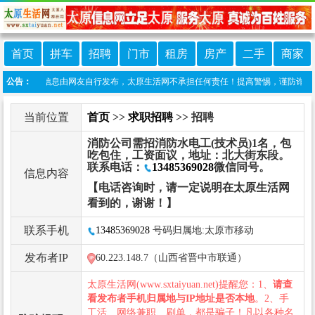
首页
拼车
招聘
门市
租房
房产
二手
商家
：本栏目信息由网友自行发布，太原生活网不承担任何责任！提高警惕，谨防诈骗！做推广、
公告：
当前位置
首页
>>
求职招聘
>> 招聘
消防公司需招消防水电工(技术员)1名，包
吃包住，工资面议，地址：北大街东段。
联系电话：
13485369028
微信同号。
信息内容
【电话咨询时，请一定说明在太原生活网
看到的，谢谢！】
联系手机
13485369028
号码归属地:太原市移动
发布者IP
60.223.148.7（山西省晋中市联通）
太原生活网(www.sxtaiyuan.net)提醒您：1、
请查
看发布者手机归属地与IP地址是否本地
。2、手
工活、网络兼职、刷单，都是骗子！凡以各种名