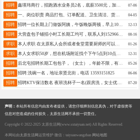
招聘
鑫瑛玮商行，招跑酒水业务员2名，底薪3500元，加计校1500元，加提前跑过酒水业务的优先,地址小店区西温庄乡西贾村，电话15513825511
07-06
招聘
一、岗位职责 商品打包、订单配送、卫生清洁、货品整理、门店周边引流、加微、三方好评。 二、任职要求 1. 男女不限，18-45周岁; 2. 能够熟练骑行电动车;能够熟练使用导航或熟悉门店周边商圈路况;| 3. 长期兼职工作1个月以上优先; 4. 能吃苦，能适应较快工作节奏，能够配合店经理完成基础店务工作。 三、薪资 1.入职签订协议、专业带薪培训、员工意外保险; 2. 18:00前 15/13/12 元/时，18:00 后时薪 18/16/14元/小时; 3. 工资结算方式:每月4日、14日、24日发放前 10天的工资。 四、工作时间 全天时间内灵活排班，因门店营业高峰时间不同，时间略有差异，具体面议。 (各门店根据自己情况填写) 五、其他 门店有电动车，且无押金。 有意向联系☎19713514648
04-05
招聘
招聘一位长期上门做饭阿姨，午饭晚饭两顿，早上10点—1点，晚上5-7点，用餐人数3–4人，管两顿饭，打扫厨房和餐厅，每月2000元！要求45-55左右的女性，有健康证，做饭好吃，有特色菜品！中介勿扰！地点：漪汾街北美枫情小区，联系方式：吴女士15834108044
12-13
招聘
大营盘包子铺招小时工长期工均可，联系人刘15296616178
08-16
求职
本人求职 在太原私人会所或者食堂需要厨师的可以联系我，本人擅长雁北菜，川湘菜，海鲜，家常菜，面食，凉菜都会做 电话；19003436549
01-26
求职
本人女求职50岁，想在机场附近找个下午5点到10点的小时工，电话.17735430669.
12-31
招聘
后北屯招聘长期工包包子，（女士），年龄不限，有无经验均可，工资3800一4000左右 电话15534450908
05-26
招聘
招聘:洗碗一名，地址亲贤北街，电话 13593151825
06-06
招聘
招聘KTV保洁数名 夜班洗杯子一名(跟房洗，女士优先) 要求: 勤快，吃苦耐劳，有团队精神，服从安排者优先 薪资: 3200元，3天休 上班时间:根据各班时间 工作地址:亲贤街附近 ☎15834069866
07-20
声明：
本站所有信息均由发布者提供，请您仔细辨别信息真伪，对于虚假类等
信息对您造成的任何损失，太原生活网不承担一切责任。
Copyright © 2022-2025 太原生活网(www.sxtaiyuan.net) All Rights Reserved.
本网站由
太原生活网
运营维护 微信：taiyuanwangzhan
网站地图