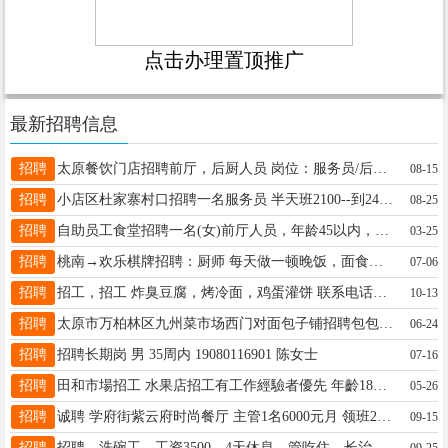
点击办理置顶推广
最新招聘信息
招聘
太原餐饮门店招聘前厅，后厨人员 岗位：服务员/后厨师傅/洗碗/保洁/洗菜，缺口40人 男女不限，18―35岁(洗碗，洗菜，保洁可放宽到50岁) 服从门店管理，积极乐观 【工作时间】9.30―14.00左右，17:00―22.00左右 (具体根据店里主管安排)，月公休3天
08-15
招聘
小店区杜家寨村口招聘一名服务员 半天班2100--到2400/全天工资3600 到 4000 要求爱岗敬业，服从管理，有能力的还可以商量 联系电话13994268617
08-25
招聘
自助员工食堂招聘一名(女)前厅人员，年龄45以内，活简单轻松时间短 地址:迎泽桥西理工大附近 17503517642
03-25
招聘
桃南→欢乐棋牌招聘：厨师 每天做一顿晚饭，面食或大米，一两个最简单凉菜即可，保持厨房卫生整洁。薪资2500元/月。晚餐跟着吃。地址：迎泽区桃南东一巷 电话：18103431510
07-06
招聘
招工，招工 炸臭豆腐，烤冷面，鸡蛋灌饼 联系电话：15103583443
10-13
招聘
太原市万柏林区九州菜市场西门对面包子铺招聘包包子员工，钟点工，半天班，全天班，会包包子的优先录用 工资3000—6000 联系电话17735576272 13453446272
06-24
招聘
招聘长期岗 男 35周内 19080116901 陈女士
07-16
招聘
田和市場招工 水果店招工有工作經驗者優先 年齡18到45歲13646180358
05-26
招聘
诚聘 学府街紫云府时尚餐厅 主管1名6000元月 领班2名5000元月 服务员5名4200月 联系人电话18635121118 8393158黎
09-15
招聘
招聘，洗碗工，工资3500，4天休息，管吃住，长治路学府街口，有意者联系13934515866
09-25