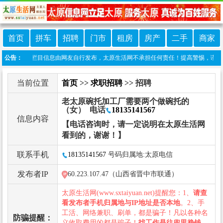
首页
拼车
招聘
门市
租房
房产
二手
商家
责声明：本栏目信息由网友自行发布，太原生活网不承担任何责任！提高警惕，谨防诈骗！做推
公告：
当前位置
首页
>>
求职招聘
>> 招聘
老太原碗托加工厂需要两个做碗托的
（女） 电话
18135141567
信息内容
【电话咨询时，请一定说明在太原生活网
看到的，谢谢！】
联系手机
18135141567
号码归属地:太原电信
发布者IP
60.223.107.47（山西省晋中市联通）
太原生活网(www.sxtaiyuan.net)提醒您：1、
请查
看发布者手机归属地与IP地址是否本地
。2、手
工活、网络兼职、刷单，都是骗子！凡以各种名
防骗提醒：
义收取费用的都是骗子！
找工作是往兜里挣钱，