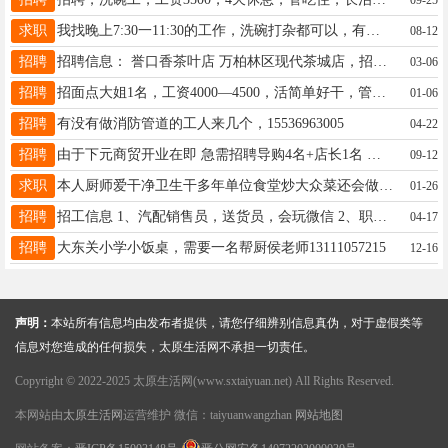
求职
我找晚上7:30一11:30的工作，洗碗打杂都可以，有要用的老板可以联系我，电话:18735372862
08-12
招聘
招聘信息： 誉口香茶叶店 万柏林区现代茶城店，招工作人员1名， 工资面谈 （底薪＋提成） 休息日面谈 工作时间9:00-19：00 任职要求：有销售能力，年龄30-40岁仅限女性。能力强者年龄可放宽。 想挣钱的联系我17636693332
03-06
招聘
招面点大姐1名，工资4000—4500，活简单好干，管吃管住，工资每个月准时，电话18234188755万柏林区
01-06
招聘
有没有做消防管道的工人来几个，15536963005
04-22
招聘
由于下元商贸开业在即 急需招聘导购4名+店长1名 底薪+提成+工龄+全勤奖+年终奖 偷偷告诉你：老板娘很随和。 热爱服装的你一起加入我们吧！ 联系电话：13111068530 13734027005
09-12
求职
本人厨师爱干净卫生干多年单位食堂炒大众菜还会做面食有单位食堂或者其他职工食堂用厨师联系本人炒菜代面食什么都会做联系方式13653645974
01-26
招聘
招工信息 1、汽配销售员，送货员，会玩微信 2、职位要求: 年龄30—50岁之间，男 3、工作时间：早上8.30点到晚上8点， 4、自己有地方住 地址:建南汽配市场: 要求:长期干，短期勿扰 联系电话:13393519475侯
04-17
招聘
大东关小学小饭桌，需要一名帮厨侯老师13111057215
12-16
声明：
本站所有信息均由发布者提供，请您仔细辨别信息真伪，对于虚假类等
信息对您造成的任何损失，太原生活网不承担一切责任。
Copyright © 2022-2025 太原生活网(www.sxtaiyuan.net) All Rights Reserved.
本网站由
太原生活网
运营维护 微信：taiyuanwangzhan
网站地图