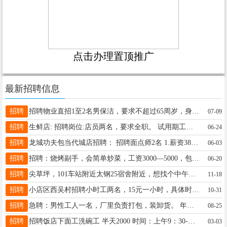
点击办理置顶推广
最新招聘信息
招聘
招聘物业直招1至2名男保洁，要求不超过65周岁，身体健康，吃苦耐劳，服从管理，公司配有宿舍，食堂中午管饭，附近能跑家的更好，工资按时发，电话，13453024652地址，长风东街高速路口北东景苑小区物业。
07-09
招聘
生鲜店: 招聘岗位:店员两名，要求全职。 试用期工资:3000，试用期一个月，转正后:4000+绩效，月综合收入5000-6000，入职需接受培训，如无法适应，培训期间无工资，能适应，需办理健康证。 工作时间：（上下午两班倒） 上午班 :9：30—17:00 下午班:17:00 —24:00（5月份-10月份） 17：00—23:00（冬季） 工作内容：加工生鲜三文鱼切片，按客户要求配制产品，主要客户均是线上（美团，饿了吗，抖音等） 要求:熟悉收银及接单系统，简单操作电脑 1.18-55周岁，男女均可，身体健康，无不良嗜好。 2．责任心强，守时有礼，服务态度好。 3.能发挥主观能动性，展现自己的能力，提出创新性的建议和想法，主动寻求问题解决方法，提高营业额。 联系电话：张先生18636687931
06-24
招聘
龙城功夫包当代城店招聘： 招聘面点师2名 1.薪资3800-4500（具体面聊） 2.包吃包住，住宿条件非常优越距离上班的地方不足20米 高层13层 要求：性格好 爱干净 招聘收银1名 1.底薪4000-4500（具体面聊） 2.包吃包住，住宿条件非常优越距离上班的地方不足20米 高层13层 有餐饮行业工作经验者优先。 3.要求有服务意识 对客人有礼貌有耐心 做好自己的本职工作。 电话：15110617888
06-03
招聘
招聘：烧烤副手，会简单炒菜，工资3000—5000，包吃住，工作时间下午3点-凌晨1点。 地址：闵南小食光（中海天钻店） 电话：13073520777
06-20
招聘
尖草坪，101车站附近太钢25宿舍附近，想找个中午可以做饭的保姆，18235169853 月工资2000元
11-18
招聘
小店区西吴村招聘小时工两名，15元一小时，具体时间电话沟通
10-31
招聘
急聘：男性工人一名，厂里负责打包，装卸货。 年龄25-55岁。我们是批发镀锌板铝板不锈钢的厂家。 上班地址，榆次农谷大道，工资5000起 联系电话13734011458.
08-25
招聘
招聘饭店下面工洗碗工 半天2000 时间：上午9：30-下午2：30 要求：手脚麻利，会简单切剁， 地点：尖草坪万科小镇二期商铺 电话：15581840885/15536620885（微信同号）
03-03