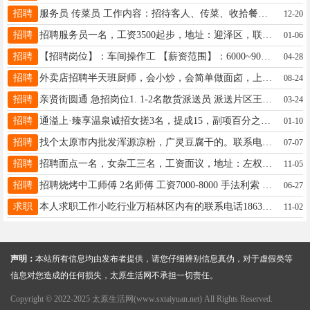
招聘
服务员 传菜员 工作内容：招待客人、传菜、收拾餐桌、以及前厅卫生，具体面谈。 工作时间： 9:30～14:30 17:00～21:30 地址：太原市小店区南中环街电子路口交叉处 具体薪资待遇面议 欢迎小伙伴们的加入 联系电话：13734079787
12-20
招聘
招聘服务员一名，工资3500起步，地址：迎泽区，联系方式：17636674211
01-06
招聘
【招聘岗位】：车间操作工 【薪资范围】：6000~9000元/月，熟练手一月可达1万以上 【福利待遇】：住宿：免费4人间宿舍，每人都是下铺，提供饭补，每月20号打入饭卡，食堂每天一日三餐均可提供，缴纳五险一金，中夜班补助，每年享有免费体检，还有节日福利等多项福利，保障完善。 【岗位要求】：身体健康，能适应车间工作强度，服从车间管理和工作安排。 【工作内容】：操作简单设备，工作内容简单易上手，无需任何相关工作经验，新手可快速适应。 【参观及面试】 公司每周一、周三组织新员工上午进厂参观，下午面
04-28
招聘
外卖店招聘半天班厨师，会小炒，会简单做面卤，上午九点到两点，待遇4000-4500 工作地点：后王南街便民市场 电话13834664133
08-24
招聘
亲贤街圆通 急招岗位1. 1-2名散货派送员 派送片区王村南街往北，南内环往南，平阳路往东，长治路往西，的快递柜和商铺门面，投递任务。 派费月付 月到手8000+ 年龄20-40周岁 有意向请联系 公司地址:太原市小店区王村南街体育场王村派出所东侧巷内圆通库房（巷内方便租房300-500元/月比较便宜） 联系人:宋15003578586 退伍老兵，有工作经验者优先
03-24
招聘
通溢上·臻享温泉诚招女搓3名，提成15，副项百分之四十，管吃住，地址山西省太原市晋源区南中环街阳光·汾河湾A区。宋总18246628797
01-10
招聘
找个太原市内批发浑源凉粉，广灵豆腐干的。联系电话18835218208
07-07
招聘
招聘面点一名，女杂工三名，工资面议，地址：左权，联系方式：13513533116
11-05
招聘
招聘烧烤中工师傅 2名师傅 工资7000-8000 手法利索 地址太原北郊制管老厂烧烤 联系13834690258
06-27
求职
本人求职工作小吃行业万栢林区内有的联系电话18636173853
11-02
声明：
本站所有信息均由发布者提供，请您仔细辨别信息真伪，对于虚假类等
信息对您造成的任何损失，太原生活网不承担一切责任。
Copyright © 2022-2025 太原生活网(www.sxtaiyuan.net) All Rights Reserved.