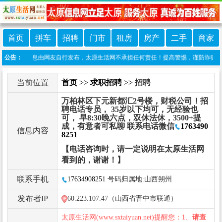
首页
拼车
招聘
门市
租房
房产
二手
商家
本栏目信息由网友自行发布，太原生活网不承担任何责任！提高警惕，谨防诈骗！做推广、做
公告：
当前位置
首页
>>
求职招聘
>> 招聘
万柏林区下元新都汇2号楼，财税公司！招
聘电话专员， 35岁以下均可，无经验也
可， 早8:30晚六点，双休法休，3500+提
成，有意者可私聊 联系电话微信
1763490
信息内容
8251
【电话咨询时，请一定说明在太原生活网
看到的，谢谢！】
联系手机
17634908251
号码归属地:山西朔州
发布者IP
60.223.107.47（山西省晋中市联通）
太原生活网(www.sxtaiyuan.net)提醒您：1、
请查