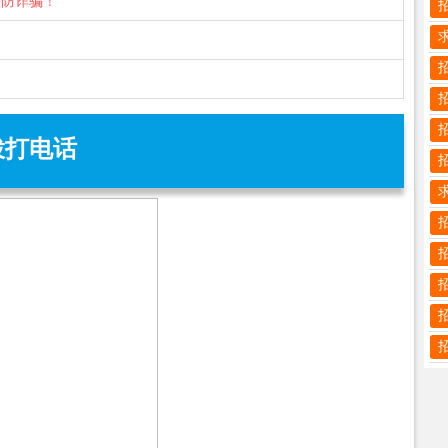
谨防诈骗！
拨打电话