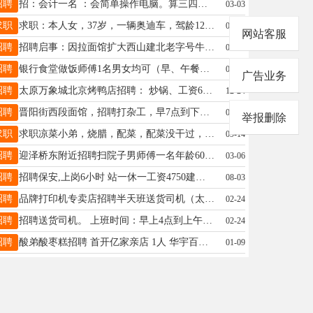
招聘
招：会计一名 ：会简单操作电脑。算三四十个人的工资。 包吃包住，活简单，8小时上班 工资3000块。 地址在山西省师范大学。 电话：13191201645微信同号
03-03
求职
求职：本人女，37岁，一辆奥迪车，驾龄12年，有适合的工作联系15234108822
09-27
网站客服
招聘
招聘启事：因拉面馆扩大西山建北老字号牛肉拉面馆招服务员3名（18-55周岁） 身体健康，工作积极，有责任心。 工作时间：早班（早上6：30--下午15：00左右） 二班（上午9：30-下午14：00，晚上17：00=22：00左右） 早班一周倒二班一周循环，工资面议 有意者请联系13643472198 13700543173
08-29
招聘
银行食堂做饭师傅1名男女均可（早、午餐），年龄55左右，用餐规模：约25人左右，地址:太原市亲贤街太航世纪附近 任职要求: 擅长家常菜可口，面食，卫生干净 持有健康证，责任心强，有单位食堂或小型团体餐工作经验者优先。工资4.5K，非诚勿扰！ 联系电话13934574970贾
06-02
广告业务
招聘
太原万象城北京烤鸭店招聘： 炒锅、工资6500一7500 蒸箱，工资5000一5500 砧板，工资5000-5800 每月4天休息 有年假 有工龄工资，包吃住 宿舍环境好 电话18835122319杨厨 电话13546129974张
12-24
招聘
晋阳街西段面馆，招聘打杂工，早7点到下午4点，工资4500，年龄45以下，18935113998
08-29
举报删除
求职
求职凉菜小弟，烧腊，配菜，配菜没干过，但是肯干，肯学，工资要求4500，最好在小店附近，要有工休4天，看好了打电话，在小店，在小店 联系方式17636641612
09-14
招聘
迎泽桥东附近招聘扫院子男师傅一名年龄60岁左右 上班时间7:00-11:20，下午14:00-17:00周休一天，节假日轮休 有需要找工作的联系.18636830736
03-06
招聘
招聘保安,上岗6小时 站一休一工资4750建投国企 签合同一式两份每月十号准时发到银行卡 包吃住 要求: 身高178以上，年龄18-30，月休4天 工作地点：太原市南内环与东峰路交叉口西北角建投尚康壹号售楼部 联系电话：15110871866 (同V)
08-03
招聘
品牌打印机专卖店招聘半天班送货司机（太原市南内环附近） 工作地点：太原市南内环街周边 工作时间：半天班，每周四倒班工作4-6小时 岗位职责：负责日常市区配送办公用品及物流发货车辆清洁与简单保养 任职要求： - C1 D及以上驾照，驾龄≥5年- 熟悉太原市区路况，无重大事故、无酒驾毒驾记录- 品行端正、稳重细心、服从安排，单休法定节假日休息 薪资待遇：2500-3000元/月，月结准时， 联系电话13513620379不接电话微信联系
02-24
招聘
招聘送货司机。 上班时间：早上4点到上午10点左右。上班地点在金大豆公司。 要求住址在尖草坪迎新衔附近。月工资5500左右，应聘加微信，不接受电话咨询。微信号1863436382
02-24
招聘
酸弟酸枣糕招聘 首开亿家亲店 1人 华宇百花家家利1人 建南亿家亲1人 急招五，六，日跑店的一人 我们需要这样的你： 性别：女1 50岁以内 性格开朗，爱交流，敢于主卖 有经验者优先录用， 联系电话： 15503675355
01-09