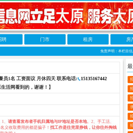
招聘
门市
租房
房
免责声明：本栏目信息由网
最
员1名 工资面议 月休四天 联系电话:
15135167442
原生活网看到的，谢谢！】
您：1、
请查看发布者手机归属地与IP地址是否本地
。2、手工活、
种名义收取费用的都是骗子！
找工作是往兜里挣钱，让你往外掏钱