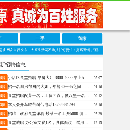
产
二手
商家
友自行发布，太原生活网不承担任何责任！提高警惕，谨防诈骗！做推广、做信息置顶！请加
新招聘信息
招聘
小店区食堂招聘 早餐大姐 3800-4000 早上5点到下午2点 管吃住 月休2天 联系电话：18636884808
05-07
招聘
招一名厨房帮厨的大姐，年龄30一45之间，能简单切配，1小时15元，干活利索，工作时间晚上8点到凌晨1点，地点在小店康宁街泰辰商贸，联系电话18903401550（v信同号〉
01-16
招聘
食堂招聘配菜一名，工资面议，做汉堡一名，工资面议，地址：龙城大街，联系方式：15735148998
09-12
求职
本人会开车吃苦耐劳电话18734381294
08-16
招聘
招聘：政府食堂诚聘 炒菜一名工资5000 切菜1名大姐大叔都可以会切就行 工资3000 上班时间早9点到午2点4点到7点 每月休4天，法定节假日另加，管吃住，要求：年龄55岁以内，手脚麻利，服从安排，有工作经验者优先，无疾病可办理健康证 地址：小店区贾家寨附近 电话同微信：13653602133李
07-29
招聘
食堂诚聘 办公室文员1名，具体面议，试用期薪资3100元，包食宿，月休3天，上班时间早8点到1点，下午4点到7点 地址：南内环东街双塔公园南门对面 联系人:王经理电话:13513616122
12-15