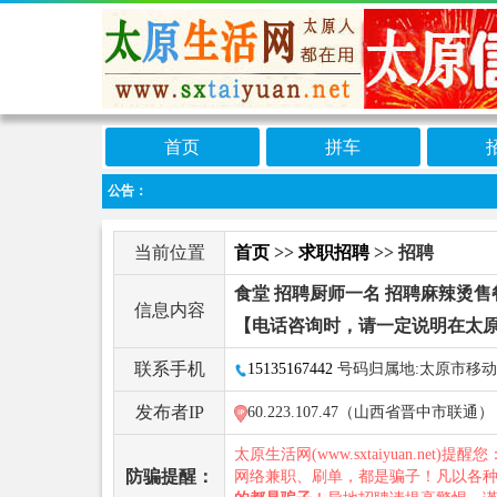
首页
拼车
公告：
当前位置
首页
>>
求职招聘
>> 招聘
食堂 招聘厨师一名 招聘麻辣烫售餐
信息内容
【电话咨询时，请一定说明在太
联系手机
15135167442
号码归属地:太原市移动
发布者IP
60.223.107.47（山西省晋中市联通）
太原生活网(www.sxtaiyuan.net)提醒
防骗提醒：
网络兼职、刷单，都是骗子！凡以各