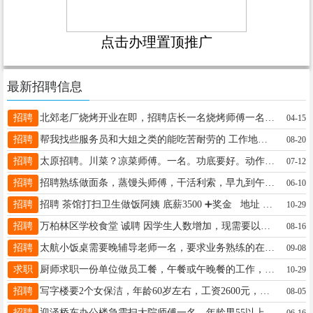
点击办理置顶推广
最新招聘信息
招聘
北郊老厂烧烤开业在即，招聘店长一名烧烤师傅一名，炒海鲜师傅一名有烧烤店工作经验，工作时间4点到2点。工资面议，技术好的来招穿串工2名，有串串经验。联系18635789111李总
04-15
招聘
帮我找些服务员和大姐之类的能吃苦耐劳的 工作地点：和平北路奥莱猴子山下 服务员3800—4800 保洁人员3800—4000！ 管吃管住，宿舍空调洗衣机 联系方式15935141809
08-20
招聘
太原招聘。川菜？凉菜师傅。一名。功底要好。动作快。有责任心。工资。10000联系电话。16608159999过年不放假？
07-12
招聘
招聘熟练做面条，蒸馒头师傅，干活利索，早九到午二！下午五点到九点 地址:汾东南路和正阳西街交叉口，华铭充电站， 联系电话:18636654344郝
06-10
招聘
招聘 茶馆打扫卫生做饭阿姨 底薪3500 ➕奖金 地址 滨河西路南内环南面 汾河小镇 电话13934505777
10-29
招聘
万柏林区学校食堂 诚聘 因学生人数增加，现需要以下工作人员若干 面案小工两名，工资3000 粗加工两名，工资3000 保洁工三名，工资3000 厨师两名，工资6500 面案老大一名，工资6500 月休4天，寒暑假一月给半月工资，工作年限到了，有工龄工资，交保险 要求年龄53以内，人品好，身体健康的大姐，大哥加入，有意者至电刘师傅 18834030427
08-16
招聘
太航小饭桌需要晚辅导老师一名，要求业务熟练的在校大学生，有责任心，有爱心，能管住学生。电话13513639614
09-08
求职
厨师求职一份单位做员工餐，午餐或午晚餐的工作，工龄20多年，可炒可切，干净利索，位置小店附近，电话17735158678
10-29
招聘
写字楼要2个女保洁，年龄60岁左右，工资2600元，月休4天。地址龙城南街平阳路口，联系人18649589662
08-05
招聘
迎泽桥东办公楼急需扫大院师傅一名，年龄男55以上，女50以上，月休4天，节假日轮休，工资2400/月，有意者电话联系18636830736
06-16