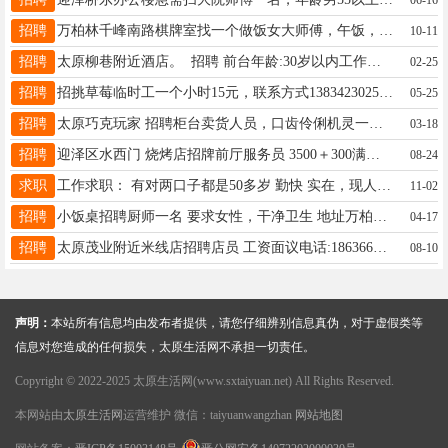
招聘
万柏林千峰南路棋牌室找一个做饭女大师傅，午饭，晚饭，工资电聊，15034103568
10-11
招聘
太原柳巷附近酒店。 招聘 前台年龄:30岁以内工作内容:办理开房，退房，预订，开发票等管吃管住，3000底薪+200全勤+提成房嫂:打扫客房管吃管住，2600底薪+200全勤+提成 联系电话153 6483 4807 招聘招聘要求：1、年龄在65周岁以下，男女不限，有经验者优先2、有责任心，服从安排，工作积极，认真负责薪资待遇：2600-2700福利薪酬：包吃住工作内容：打扫居民楼栋，要求每日一洗一拖地址：小店区平阳路 136 号中环名邸(6904 旁）联系电话：15035183162
02-25
招聘
招挑草莓临时工一个小时15元，联系方式13834230250，一天一结，地址 南坪头村
05-25
招聘
太原巧克玩家 招聘柜台卖货人员，口齿伶俐机灵一点，最好干过销售，要长期干的！需要有健康证！ 4500（4200+300全勤）+提成 10个小时，月休四天！ 每月20号发工资，管住！ 地址：食品街巧克玩家太原首店 联系：15935086082（微信同号）
03-18
招聘
迎泽区水西门 烧烤店招牌前厅服务员 3500＋300满勤 公休三天 17635113666
08-24
求职
工作求职： 有对两口子都是50多岁 勤快 实在，现人在太原，要求一起工作，有需要的老板请联系： 王大姐 182 3501 5821
11-02
招聘
小饭桌招聘厨师一名 要求女性，干净卫生 地址万柏林区公元九里小区 联系方式 15364969275 微信同号
04-17
招聘
太原茂业附近米线店招聘店员 工资面议电话:18636639922
08-10
声明：
本站所有信息均由发布者提供，请您仔细辨别信息真伪，对于虚假类等
信息对您造成的任何损失，太原生活网不承担一切责任。
Copyright © 2022-2025 太原生活网(www.sxtaiyuan.net) All Rights Reserved.
本网站由
太原生活网
运营维护 微信：taiyuanwangzhan
网站地图