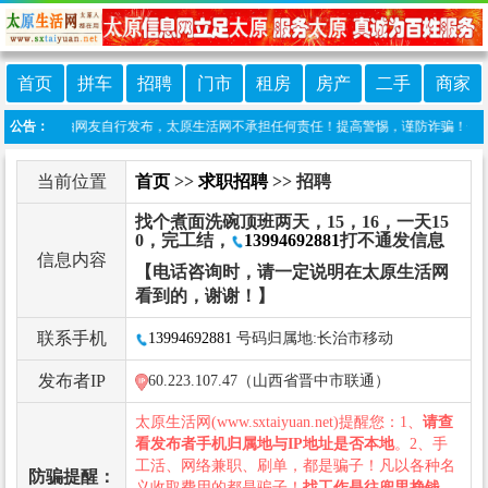
首页
拼车
招聘
门市
租房
房产
二手
商家
栏目信息由网友自行发布，太原生活网不承担任何责任！提高警惕，谨防诈骗！做推广、做信息
公告：
当前位置
首页
>>
求职招聘
>> 招聘
找个煮面洗碗顶班两天，15，16，一天15
0，完工结，
13994692881
打不通发信息
信息内容
【电话咨询时，请一定说明在太原生活网
看到的，谢谢！】
联系手机
13994692881
号码归属地:长治市移动
发布者IP
60.223.107.47（山西省晋中市联通）
太原生活网(www.sxtaiyuan.net)提醒您：1、
请查
看发布者手机归属地与IP地址是否本地
。2、手
工活、网络兼职、刷单，都是骗子！凡以各种名
防骗提醒：
义收取费用的都是骗子！
找工作是往兜里挣钱，