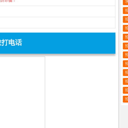
谨防诈骗！
拨打电话