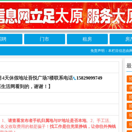
招聘
门市
租房
房
免责声明：本栏目信息由网友自
最
一个月4天休假地址吾悦广场7楼联系电话
15829099749
原生活网看到的，谢谢！】
您：1、
请查看发布者手机归属地与IP地址是否本地
。2、手工活、
种名义收取费用的都是骗子！
找工作是往兜里挣钱，让你往外掏钱