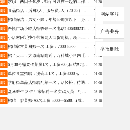
求职
求职，两口子40岁，找个可以在一起的工作，女的做过十几年销售，会开票打单，男的可以开车等做一些力气活，做饭的工作也可以，家政保姆也可以干，我们都会做点家常菜，老实靠谱电话19035110281微信a19035110281
04-20
招聘
食品街店：后厨2人、服务员2人（20-35） 中正天街店：服务员1个、收银1人 晋阳街店：服务员1个、后厨2个 茂业店储备（前期在晋阳街店）：后厨1个（配菜）、迎宾2个 通达街店：服务员1个（男士) 各岗位需满（20-45）岁，后厨需要男士有经验的 微信电话同号：17735275907
05-26
网站客服
招聘
招聘保洁，男女不限，年龄60周岁以下，身体健康，吃苦耐劳，有服务意识，服从管理，有办公楼保洁经验优先 1、工作时间: 周一至周五 8:00-11:30 13:00-17:30 2.福利待遇:八小时工作制，月休8天，月薪2600左右 3、工作地点:小店区高新技术产业开发区晋阳街发展路 4、联系人:王15596711631 13803453583
11-23
招聘
吾悦广场小吃店招收银一名电话13068002318工资4500
05-13
广告业务
招聘
小店村附近找个带拉两人卸货司机，晚上工作，活不重能长期干，工资日结13007062990小郑
12-17
招聘
招聘家常菜厨师一名 工资：7000-8500 地址：长风东街 电话：15103404992
06-03
举报删除
招聘
招半天工，太原南站附近，万科城小区内【穿肉串】，只穿串，不用切肉！十分简单，下午1-5点，计件工资日结，电话微信18035181765
06-20
招聘
6月30号需要传菜员1名，工资90元日结‼ 地址：和平北路悦禧礼宴婚宴酒店，电话☎18536157700
06-28
招聘
单位食堂招聘：洗碗工1名，工资3000元，年领55岁以内，要求干净卫生，出手快！每周休息一天半，节假日休息！地址：南中环长治路口国金大厦电话13333402490魏
01-08
招聘
学府街单品店招聘配菜一名，活轻松，待遇不错欢迎骚扰18234771666马总
10-06
招聘
盒马鲜生 湘佳厂家招聘一名卖鸡人员，行政班，8个小时制 45周岁以内 公司给缴纳五险一金， 需要找工作的可以联系15235146632
03-19
招聘
招聘：炒菜师傅2名工资 5000一6500…(成手) 面师傅2名工资 (4500-5000）要求：必须会和烙面，刀削面。 配菜师傅2名 工资4000-4500.（都是家常菜） 中点工5名工资: 每小时15元， 以上具体看手艺，工资可以谈，但人品必须过关。（非诚勿扰） 地址：小店区学府街长治路高新动力港。 联系电话：13753159735
03-10