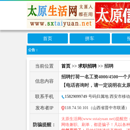
首页
拼车
公告：
当前位置
首页
>>
求职招聘
>> 招聘
招聘打荷一名工资4000/4500
信息内容
【电话咨询时，请一定说明在太
联系手机
15829099749
号码归属地:西安市移动
发布者IP
118.74.50.101（山西省晋中市联通）
太原生活网(www.sxtaiyuan.net)提醒
防骗提醒：
网络兼职、刷单，都是骗子！凡以各