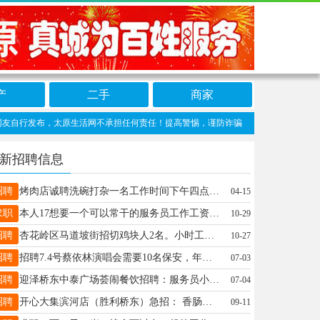
产
二手
商家
行发布，太原生活网不承担任何责任！提高警惕，谨防诈骗！做推广、做信息置顶！请加太原生
新招聘信息
招聘
烤肉店诚聘洗碗打杂一名工作时间下午四点到凌晨一点，工资3800，大马村附近16260377773
04-15
求职
本人17想要一个可以常干的服务员工作工资3000~6000都可以有的话可以联系我这是电话：17636243970
10-29
招聘
杏花岭区马道坡街招切鸡块人2名。小时工也行，有干的打电话。
10-27
招聘
招聘7.4号蔡依林演唱会需要10名保安，年龄18—48岁 联系电话19531137424
07-03
招聘
迎泽桥东中泰广场荟闹餐饮招聘：服务员小时工上午11点到2点半/40元，管中午饭，按月结，星期六日可以休息！ 年龄18---45岁左右都可以！ 联系人吕总:15525481713
07-04
招聘
开心大集滨河店（胜利桥东）急招： 香肠师傅 酱卤师傅 烤鸭师傅 风干牛肉师傅 一窝酥师傅 三文鱼师傅 工资5000-8000，五险，法定三倍，每天8h左右，周休一天，☎15834065452（微信同号）
09-11