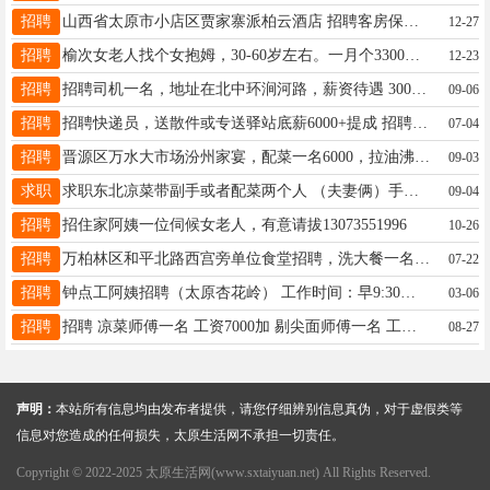
招聘
山西省太原市小店区贾家寨派柏云酒店 招聘客房保洁一名 联系电话17635719555
12-27
招聘
榆次女老人找个女抱姆，30-60岁左右。一月个3300休四天。不休息一天加100联电话15935648494。老人身体健康就是腿疼要求家常便饭去的联系她
12-23
招聘
招聘司机一名，地址在北中环涧河路，薪资待遇 3000 到 3800，电话 13934115934 谢谢
09-06
招聘
招聘快递员，送散件或专送驿站底薪6000+提成 招聘上门取件人员@男女都可以50岁以内，月工资7-8000千 招聘分拣工上班5-6个小时工资2000-2500可以倒班，男女不限50岁以内 上班地址 万柏林区南内环西街西华苑4期 电话微同13327438213 15525053058
07-04
招聘
晋源区万水大市场汾州家宴，配菜一名6000，拉油沸水可以炒点家常菜的7000到7500，两天公休，不休补钱 联系电话13333410151刘%15536047020/李
09-03
求职
求职东北凉菜带副手或者配菜两个人 （夫妻俩）手法好.人品好.干净利索 要求有夫妻间住宿能洗澡，有休息，报销往返路费，人在东北随时出发 有需要的老板联系，联系电话15303512079长期合作，短期勿扰 具体电话微信详谈！！！
09-04
招聘
招住家阿姨一位伺候女老人，有意请拔13073551996
10-26
招聘
万柏林区和平北路西宫旁单位食堂招聘，洗大餐一名，工资3000，周休一天半，月休六天，管食宿，联系电话18603515628
07-22
招聘
钟点工阿姨招聘（太原杏花岭） 工作时间：早9:30—晚7:30 工作内容：家里做饭、收拾家务 用餐人数：2–3人日常饭菜 工作地址：太原市杏花岭区富力华庭 要求： 女性，56岁以下 身体健康、干净利索 为人实在、勤劳肯干 待遇： 月薪：3500元 每周休息1天 有意者请直接联系我。☎13383519965
03-06
招聘
招聘 凉菜师傅一名 工资7000加 剔尖面师傅一名 工资7000元加 地址，北大街新建路口 联系电话17835104977
08-27
声明：
本站所有信息均由发布者提供，请您仔细辨别信息真伪，对于虚假类等
信息对您造成的任何损失，太原生活网不承担一切责任。
Copyright © 2022-2025 太原生活网(www.sxtaiyuan.net) All Rights Reserved.