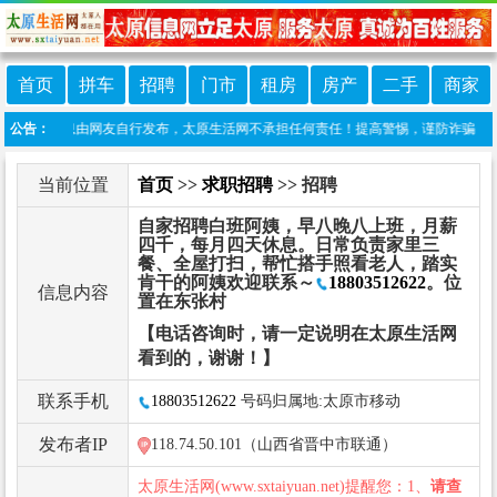
首页
拼车
招聘
门市
租房
房产
二手
商家
本栏目信息由网友自行发布，太原生活网不承担任何责任！提高警惕，谨防诈骗！做推广、做信
公告：
当前位置
首页
>>
求职招聘
>> 招聘
自家招聘白班阿姨，早八晚八上班，月薪
四千，每月四天休息。日常负责家里三
餐、全屋打扫，帮忙搭手照看老人，踏实
肯干的阿姨欢迎联系～
18803512622
。位
信息内容
置在东张村
【电话咨询时，请一定说明在太原生活网
看到的，谢谢！】
联系手机
18803512622
号码归属地:太原市移动
发布者IP
118.74.50.101（山西省晋中市联通）
太原生活网(www.sxtaiyuan.net)提醒您：1、
请查