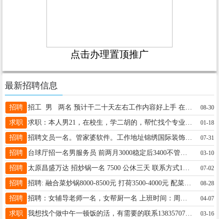
点击办理置顶推广
最新招聘信息
招聘
招工 男 两名 预计干二十天左右工作内容好上手 在榆次，管吃住。 电话18234115010微信同步
08-30
求职
求职：本人男21，在校生，学二胡的，帮忙找个专业对口的寒假工作13835194490
01-18
招聘
招聘文员一名。管家婆软件。工作地址锦绣国际装饰城联系18235122333张
07-31
招聘
台球厅招一名男服务员 前两月3000稳定后3400不管吃住 地址:万国汽贸对面通凯国际五楼 电话同微信13546433336
03-10
招聘
太原昌盛万达 招炒锅一名 7500 公休三天 联系方式13503541215
07-02
招聘
招聘: 融合菜炒锅8000-8500元 打荷3500-4000元 配菜老二5000-5500元 凉菜6000-7000元 做面6500-7000元 地址:小店刘家堡乡。 打电话联系13546324369
08-28
招聘
招聘：女辅导老师一名，女帮厨一名 上班时间：周一到周六 联系电话： 13934541513牛老师 地址：1.建设路并州东街口（铁一中旁） 2.龙城新苑（派出所对面）
04-07
求职
我想找个做中午一顿饭的活，有需要的联系13835707100
03-16