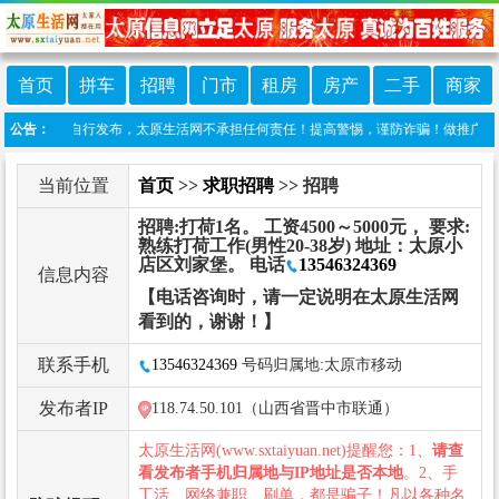
首页
拼车
招聘
门市
租房
房产
二手
商家
息由网友自行发布，太原生活网不承担任何责任！提高警惕，谨防诈骗！做推广、做信息置顶！
公告：
当前位置
首页
>>
求职招聘
>> 招聘
招聘:打荷1名。 工资4500～5000元， 要求:
熟练打荷工作(男性20-38岁) 地址：太原小
店区刘家堡。 电话
13546324369
信息内容
【电话咨询时，请一定说明在太原生活网
看到的，谢谢！】
联系手机
13546324369
号码归属地:太原市移动
发布者IP
118.74.50.101（山西省晋中市联通）
太原生活网(www.sxtaiyuan.net)提醒您：1、
请查
看发布者手机归属地与IP地址是否本地
。2、手
工活、网络兼职、刷单，都是骗子！凡以各种名