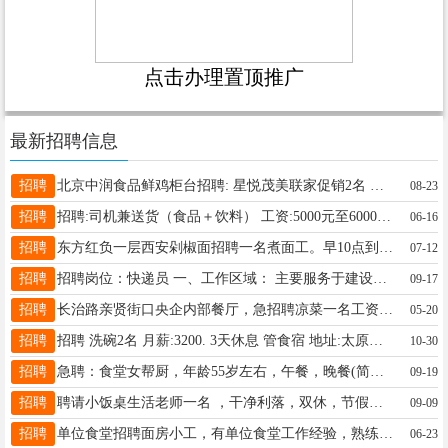
点击办理置顶推广
最新招聘信息
招聘
北京中润食品鲜鸡柜台招聘: 星悦茂美联家促销2名 倒班 早7:30~2:30. 晚2:30~10.00 底薪2900+提成（一米柜台，擅长叫卖，活轻松，时间短，） 要求:女50岁及以内） 联系电话19303510673微信同号
08-23
招聘
招聘:司机兼送货（食品＋饮料） 工资:5000元至6000元（每月三天带薪休息） 要求：年龄25岁至50岁，身体健康，无不良嗜好，能吃苦耐劳。具备C本驾照，三年以上面包货车驾驶经验，无重大交通事故记录（有饮料配送经验，熟悉太原市区道路者优先录取） 地址:太原市万柏林区开城路风声河村朝阳煤业院内（西山） 联系电话:王19903518187
06-16
招聘
东方红负一层西安剁椒面招聘一名煮面工。早10点到下午7点上班！管吃！要求55岁以下。干活利索。联系电话13653411855
07-12
招聘
招聘岗位：快递员 一、工作区域： 主要服务于建设路以西、朝阳街以南、龙城街以北片区。 二、岗位职责： 负责指定区域内的快递包裹收取。 三、薪资福利：· 计件工资制，多劳多得，提供有竞争力的薪酬水平。 四、任职资格： 1. 能熟练驾驶三轮电动车，持有相应驾驶证者优先； 2. 能熟练操作智能手机，用于扫码、通讯及导航； 3. 身体健康，吃苦耐劳，有责任心。 五、招聘人数： 20人（额满即止） 有意者请尽快联系，期待您的加入！电话:17303418767
09-17
招聘
长治路亲贤街口央企内部餐厅，急招聘凉菜一名工资6000，公休4天，法定假日加休2天，五险一金，有休息的朋友过来聊聊电话19903416263
05-20
招聘
招聘 洗碗2名 月薪:3200. 3天休息 管食宿 地址:太原理工大 电话:18735399499
10-30
招聘
急聘：食堂女帮厨，年龄55岁左右，午餐，晚餐(简餐)。每月工资(2500元—3000元)。月休四天，要求会蒸馒头， 地址：太原长治路学府街口北，中诺口腔医院。 联系电话：15035452918.(吴厨师)。
09-19
招聘
聘请小饭桌生活老师一名 ，干净利落，双休，节假日休息，工资面议。 地址，双西小学 ☎ 15383436731赵老师
09-09
招聘
单位食堂招聘面房小工，有单位食堂工作经验，熟练操作面房设备，年龄50岁以内，月休4天（每周休息一天） 工资:4000元/月（包吃包住） 地址:小店区光明东街太原市儿童福利院 电话:19103442019（不是微信号）
06-23