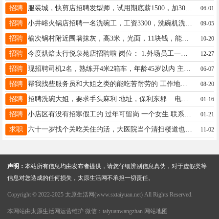
招聘
服装城，快剪店招聘发型师，试用期底薪1500，加30%提成 电话18734166131
06-01
招聘
小井峪火锅店招聘一名洗碗工，工资3300，洗碗机洗，月休三天，包食宿。 每月15日发放工资。电话13754898232
09-05
招聘
榆次锅村附近围墙抹灰，高3米，光面，11块钱，能干明天上人，看活的不要打电话了，工具都有，光去人，还有400来平米，13832042488
10-20
招聘
今度烘焙太行悦泉苑店招聘啦 岗位： 1.外场员工一名 2.西点裱花师两名有经验者薪资面议 电话：17735159679
12-27
招聘
现招聘司机2名，熟练开4米2箱车，年龄45岁以内 主要工作：太原附近地区送货，当天出，当天回。 薪资待遇：6000到9000不等（有食堂一日三餐）外出有饭补。 地址:秋村苏宁园区内经开冷库配送站 有意者联系：13633513083贾
06-07
招聘
帮我找些服务员和大姐之类的能吃苦耐劳的 工作地点：和平北路奥莱猴子山下 服务员3800—4800 保洁人员3800—4000！ 管吃管住，宿舍空调洗衣机 联系方式15935141809
08-20
招聘
招聘洗碗大姐，要求手头麻利 地址，保利东郡 电话 18635990275
01-16
招聘
小店区有没有招寒假工的 过年可留岗 一个女生 联系电话19135218304
01-21
求职
六十一岁找个关吃关住的活，大医院当个清扫楼道也可以，15035888401
11-02
声明：
本站所有信息均由发布者提供，请您仔细辨别信息真伪，对于虚假类等
信息对您造成的任何损失，太原生活网不承担一切责任。
Copyright © 2022-2025 太原生活网(www.sxtaiyuan.net) All Rights Reserved.
本网站由
太原生活网
运营维护 微信：taiyuanwangzhan
网站地图