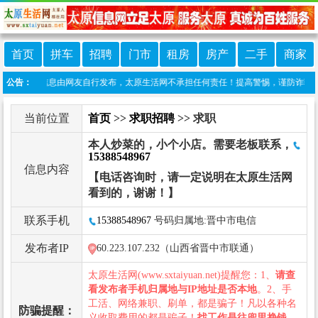
首页
拼车
招聘
门市
租房
房产
二手
商家
：本栏目信息由网友自行发布，太原生活网不承担任何责任！提高警惕，谨防诈骗！做推广、做
公告：
当前位置
首页
>>
求职招聘
>> 求职
本人炒菜的，小个小店。需要老板联系，
15388548967
信息内容
【电话咨询时，请一定说明在太原生活网
看到的，谢谢！】
联系手机
15388548967
号码归属地:晋中市电信
发布者IP
60.223.107.232（山西省晋中市联通）
太原生活网(www.sxtaiyuan.net)提醒您：1、
请查
看发布者手机归属地与IP地址是否本地
。2、手
工活、网络兼职、刷单，都是骗子！凡以各种名
防骗提醒：
义收取费用的都是骗子！
找工作是往兜里挣钱，