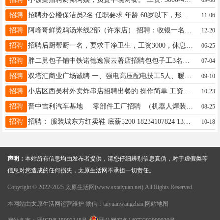
招聘
招聘办公楼保洁员2名 任职要求:年龄:60岁以下，形象好，身体健康，吃苦耐劳，服从安排 工作时间:7:30-11: 30 14: 00-17:30 薪资待遇:2150元/月，月休4天 工作地址:迎泽桥西附近 联系电话：15034039379
11-06
招聘
阿峰哥鲜烫鸡汤米线2部（许东店） 招聘：收银一名 管吃管住，公休3天，能洗澡 晋升空间大！待遇好！ 工资面议！电话：15935133826郭
12-20
招聘
招聘后厨帮厨一名，要求干净卫生，工资3000，休息3天，有意向的可以电话联系了解一下。 地址：北沙河东方雅园社区食堂 联系电话:15003430783
06-25
招聘
胖二舅包子铺中铁诺德逸宸云著店招聘包包子工3名，要求年龄55岁以下，女性，能吃苦耐劳，工资面议。联系电话:李女士 13546443636
07-04
招聘
双塔汇商业广场诚聘 一、强电高压配电技工5人、暖通（空调）技工3人 1、有高压配电室工作经验，会道闸操作，年龄25-50岁，身体健康； 2、有物业、商业购物中心等行业相关岗位3年以上工作经验； 3、持有高压电工操作、证压力容器证、特种设备管理员证等证书优先。 二、运营主管 10人 1、有同行业服装零售、餐饮配套管理工作经验； 2、大专以上学历，22-35岁，有购物中心同岗位1年以上工作经验优先。 三、消防主管1人 1、有商业工程消防改造、消防验收先关工作经验，中专及以上学历，持有消防中控员证书； 2、30-40岁，有相关工作经验者优先；具备良好的应急处理和沟通能力。 福利待遇： 1、薪酬4000---7000，五险； 2、免费工作午餐，奶茶日+下午茶+年假+团建。 联系人：张女士：13073510010 企业地址：山西省太原市迎泽区永祚寺路双塔汇商业广场
09-10
招聘
小店区西吴村外卖炸串店招聘出餐的 操作简单 工资4000 管饭电话13027019353
10-23
招聘
晋中吉利汽车基地 零部件工厂招聘 （机器人焊装车间） 岗位: 机器人操作工 要求: 男工 18-45周岁时间:早8点-晚8点（中间休息一个小时） 薪资:18元/时，（满月后，次月上调1元/时）餐补200元/月。 综合工资5000+ 每月底发上月工资住宿：提供宿舍（4人间） 配有独立卫生间、阳台、电视、洗衣机。水电费均摊；宿舍押金50元。 备注： 商保100元/月； 宿舍管理费100元/月 7天后可预支工资 注：7天内离职无工资，离职需提前一个月打申请。 报名地点：太原市南中环万年
08-25
招聘
招聘： 服装城东方红卖鞋 底薪5200 18234107824 13613469067
10-18
声明：
本站所有信息均由发布者提供，请您仔细辨别信息真伪，对于虚假类等
信息对您造成的任何损失，太原生活网不承担一切责任。
Copyright © 2022-2025 太原生活网(www.sxtaiyuan.net) All Rights Reserved.
本网站由
太原生活网
运营维护 微信：taiyuanwangzhan
网站地图