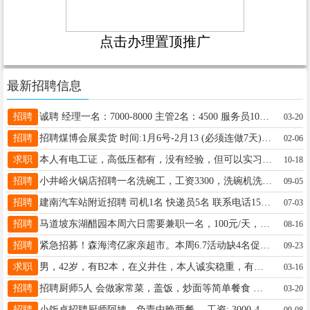
点击办理置顶推广
最新招聘信息
招聘
诚聘 经理一名：7000-8000 主管2名：4500 服务员10名：3800 吧员2名：3800-4200 洗杯子1名：3500 保洁一名：3500 以上人员一经录用享包吃包住，每月有带薪休假，准时发工资。 ☎15135105940（王女士） 地址：龙城北街长治路口
03-20
招聘
招聘煤博会展卖货 时间:1月6号-2月13 (必须连做7天)要女生 工资:一天110或(100管饭) 早上8:50到下午6:00 要求: 会用电子称，会售卖沟通，推销卖货，灵活 电话:19103463458 地址:迎泽桥西煤博物馆 备注:必须连做7天，做不够少退一天工资(请假找人替除外)工资一起做完结
02-06
求职
本人有电工证，高低压都有，没有经验，但可以实习，有需要的可以联系我。 电话：19233583450
10-18
招聘
小井峪火锅店招聘一名洗碗工，工资3300，洗碗机洗，月休三天，包食宿。 每月15日发放工资。电话13754898232
09-05
招聘
建南汽车站附近招聘 司机1名 快递员5名 联系电话15536500839
07-03
招聘
马道坡东湖醋园本周六日需要兼职一名，100元/天，管午饭，40岁以内，大学生亦可，联系电话13333408708
08-16
招聘
紧急招募！森海湾亿家亲超市。本周6.7活动缺4名促销员！核心要求：对客户热情有活力，具备大胆开口的促销意识，能主动挖掘顾客需求，期待积极能干的你加入！底薪加提成，17535176534
09-23
求职
男，42岁，有B2本，在义井住，本人诚实稳重，有须要用人的老板来个电话，跑长途短途都行，13653666376
03-16
招聘
招聘厨师5人 会做家常菜，盖饭，炒面等简单餐食 月休两天。工资面议 有意向联系1593575355
03-20
招聘
小饭桌招聘厨师阿姨，负责中晚两餐。 工资: 3000-4000元 地点:万柏林 大井峪中铁诺德逸宸云著一期 联系电话:15935110516
09-08