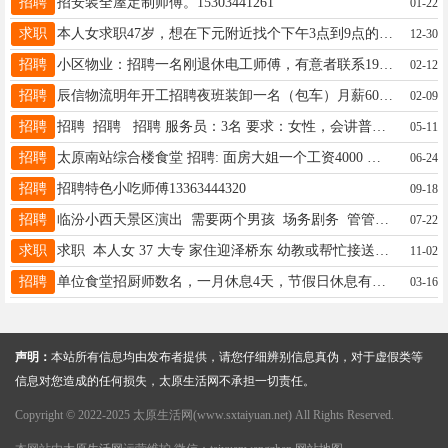
招聘
招安装全屋定制师傅。15303441261
01-22
求职
本人女求职47岁，想在下元附近找个下午3点到9点的小时工，电话17635397858。
12-30
招聘
小区物业：招聘一名刚退休电工师傅，有意者联系19835111895
02-12
招聘
辰信物流明年开工招聘夜班装卸一名（包车）月薪6000-12000，多劳多得，要求年龄25-45岁，有三年以上物流经验者，其余勿扰。 4.2高栏驾驶员1名，工资5000-9000，多劳多得，计件薪资，有二年以上物流经验者，新手勿扰。 客服一名，有三年以上物流相关经验者，新手勿扰。工资面议。 所有岗位都需要有物流相关经验者，新手勿扰。 地址：丁箭物流园内辰信物流13593198802
02-09
招聘
招聘 招聘 招聘 服务员：3名 要求：女性，会讲普通话、没有高血压等病史 薪资待遇：底薪3000+200全勤+提成+工龄奖， 上班时间：12小时，两班到、一周一换班 工作地址：杏花岭区北大街今阁后街 联系电话：13233639319
05-11
招聘
太原南站综合楼食堂 招聘: 面房大姐一个工资4000 要求年龄50以内，有团餐厅工作经验。 联系15343483158
06-24
招聘
招聘特色小吃师傅13363444320
09-18
招聘
临汾小西天景区演出 需要两个男孩 场务剧务 管管后台灯光音响 三个月工作 管吃住 3500一月 联系电话 17703419883梁老师
07-22
求职
求职 本人女 37 大专 家住迎泽桥东 幼教或帮忙接送孩子上下学 有双休 能兼顾到自家孩子的工作 联系电话15934116916
11-02
招聘
单位食堂招厨师数名，一月休息4天，节假日休息有休息的师傅联系15110717089
03-16
声明：
本站所有信息均由发布者提供，请您仔细辨别信息真伪，对于虚假类等
信息对您造成的任何损失，太原生活网不承担一切责任。
Copyright © 2022-2025 太原生活网(www.sxtaiyuan.net) All Rights Reserved.