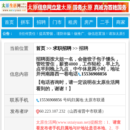
首页
拼车
招聘
门市
租房
房产
二手
商家
网不承担任何责任！提高警惕，谨防诈骗！做推广、做信息置顶！请加太原生活网客服微信：t
公告：
当前位置
首页
>>
求职招聘
>> 招聘
招聘面按大姐一名，会做饺子包子馒头，
管吃管住，薪资4000，工作轻松，早上九
点半到晚上九点，中午休息两小时，地址
并州南路西一巷电话
15536908856
信息内容
【电话咨询时，请一定说明在太原生活网
看到的，谢谢！】
联系手机
15536908856
号码归属地:太原市联通
发布者IP
60.223.107.232（山西省晋中市联通）
太原生活网(www.sxtaiyuan.net)提醒您：1、
请查
看发布者手机归属地与IP地址是否本地
。2、手