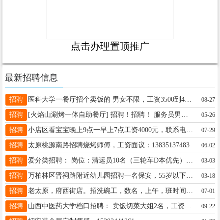
点击办理置顶推广
最新招聘信息
招聘
医科大学一餐厅招个卖饭的 男女不限，工资3500到4000，看能力 联系电话13453461679
08-27
招聘
[火焰山涮烤一体自助餐厅] 招聘！招聘！ 服务员男女不限，管吃管住，公休4天，工资面议， 联系电话:18935188665
05-26
招聘
小店区看宝宝晚上9点一早上7点工资4000元，联系电话15513277827
07-29
招聘
太原桃源南路招聘烧烤师傅，工资面议：13835137483
06-02
招聘
爱分类招聘： 岗位：清运员10名（三轮车D本优先） 工资：计件，多劳多得。月薪8千-1万 月休2天 三轮车公司提供（首月按天扣，次月635/月） 上班时间：6点50-21点30 主要工作区域：万柏林区，迎泽区，小店区，杏花岭区 联系人： 弓经理15536823004
03-03
招聘
万柏林区晋祠路附近幼儿园招聘一名保安，55岁以下，单休只上白班，中午管饭，不管住，最好是本市人员，详情咨询吕先生18735125368
03-18
招聘
老太原，府西街店。招洗碗工，数名，上午，班时间。12到2点半。下午。7点，到9点半，工资4千。联系人，田经理18534001698/
07-01
招聘
山西中医药大学档口招聘： 卖饭切菜大姐2名，工资4000 洗碗洗菜大姐2名，工资4000 早晚餐师傅2名，工资6000-7000 炒菜师傅2名，工资7000-9000 半天工小时工2两名，每小时15 工资面议，管吃管住 联系电话：18634335485
09-22