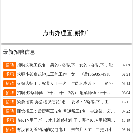
点击办理置顶推广
最新招聘信息
招聘
招聘洗碗工数名，男的60岁以下，女的55岁以下，能吃苦耐劳，工资待遇3500元，月休两天，管吃住！有工作经验的优先！ 小时工数人，要求吃苦耐劳！干净利索！非诚勿扰 以上联系电话：18735753344张经理13934242018朱总
07-09
求职
求职小饭桌或钟点工的工作，女，电话15698574918
02-24
招聘
火锅店招工：配菜女工一名，年龄50岁以下，工资4000+工龄工资+技能工资。活|简间单好做，不会有师傅带，公休4天管吃住，宿舍环境好，有空调，有无线网，洗衣机，热水器，每月15号准时发工资。地址：晋阳街与长治路交叉口附近，电话：18234942005
04-15
招聘
招聘 炒锅师傅：7千～9千（2名） 配菜师傅：6千～7千（2名） 炖鱼师傅：4千5～5千5（1名） （大叔或大姐都可） 打荷小弟：3千5～4千5（3名） （大叔或大姐都可） 待遇：一月4天休，节假日加1天 地址：太原市杏花岭区胜利东街 电话☎️13453687240 急招 打荷2名工资3800到4200（干活利索，男女都可以，干过者优先) 工作地址在胜利东街每个月有4天休息，管吃管住50岁以下会干者优先，有意者联系15735655339 急招 打荷2名工资3800到4200（干活利索，男女都可
08-04
招聘
紧急招聘 办公楼保洁员1名： 要求：58岁以下，工作时间7:30-11:30 14:00-17:30月休4天 工作地址：长治路南中环附近 工资：2800 联系电话：18734564751
12-11
招聘
面馆招工：后厨帮工 2名 普通帮工1名，会凉菜、卤肉的帮工1名 应聘要求:仅限女性，50周岁以下，手脚勤快，爱干净，有餐饮经验优先 工作时间早8:00 — 下午16:00，无晚班，下班早不熬夜 薪资待遇：普通帮工：底薪3000元 + 绩效奖金 会凉菜卤肉帮工：月薪3500元以上 每月统一休息4天 门店地址；西峪东街千峰南路口 手擀打卤面馆 联系电话 18534560063可直接打电话咨询，到店面试
07-22
求职
在KTV里干7年，水电维修都能干，哪个KTV里招网管，调音师吗？酒店里干维修，或保安也行，有的话打电话，15903416601
10-19
招聘
有没有闲着的消防弱电电工！来帮几天忙！二把刀小工都行！日结15716820926
08-10