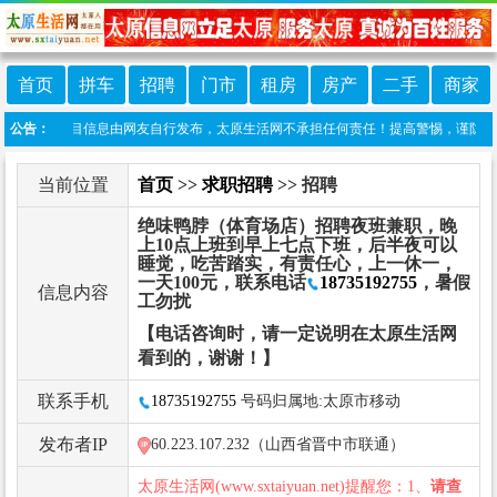
首页
拼车
招聘
门市
租房
房产
二手
商家
声明：本栏目信息由网友自行发布，太原生活网不承担任何责任！提高警惕，谨防诈骗！做推广
公告：
当前位置
首页
>>
求职招聘
>> 招聘
绝味鸭脖（体育场店）招聘夜班兼职，晚
上10点上班到早上七点下班，后半夜可以
睡觉，吃苦踏实，有责任心，上一休一，
一天100元，联系电话
18735192755
，暑假
信息内容
工勿扰
【电话咨询时，请一定说明在太原生活网
看到的，谢谢！】
联系手机
18735192755
号码归属地:太原市移动
发布者IP
60.223.107.232（山西省晋中市联通）
太原生活网(www.sxtaiyuan.net)提醒您：1、
请查