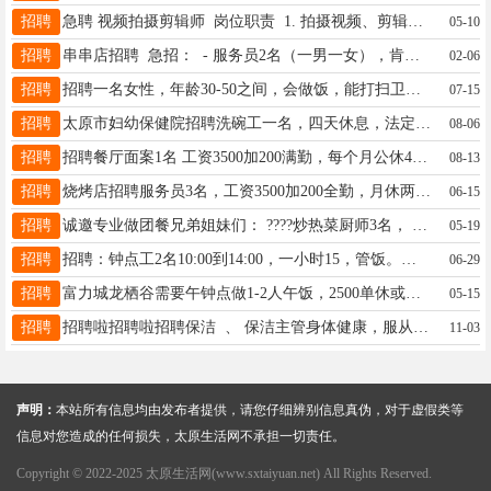
招聘
急聘 视频拍摄剪辑师 岗位职责 1. 拍摄视频、剪辑、加字幕、配乐等后期工作 2. 按要求按时交付成片 3. 配合调整修改剪辑内容 任职要求 1. 熟悉剪辑工具 2. 熟悉装修维修类拍摄风格，网感好，能快速出片 ☎电话:13935123022（微信同号）
05-10
招聘
串串店招聘 急招： - 服务员2名（一男一女），肯干麻利，有经验优先 - 串串小时工2名，负责穿串备货，时间灵活 待遇面议，联系电话：17636224166 地址：小井峪华裕东区
02-06
招聘
招聘一名女性，年龄30-50之间，会做饭，能打扫卫生，打打下手，零活，工资4000（月薪），月休2天，想干的联系15388515907
07-15
招聘
太原市妇幼保健院招聘洗碗工一名，四天休息，法定节假日多一天休，三餐两班倒，有意向联系李15110374257
08-06
招聘
招聘餐厅面案1名 工资3500加200满勤，每个月公休4天 有生日假一天，干满3个月有工龄奖50元600封顶 干满一年有带薪年假7天。 要求：对工作认真负责，服从领导安排。 联系电话：13614616543
08-13
招聘
烧烤店招聘服务员3名，工资3500加200全勤，月休两天，包吃包住，上班时间下午3:00-晚上2:00，地址：南中环保利东郡 有意向者可加微信联系，微信：15135444860 常
06-15
招聘
诚邀专业做团餐兄弟姐妹们： ????炒热菜厨师3名， 工资6000元-7000元 拌凉菜大工2名 工资5500元-6000元 ????主食技工2名， 工资5000元-5800元 切配工2名，工资4000元-4500元 洗碗工6名 3000元-4000元 ????保洁人员5名 2800元—3500元 ????服务员3300元—3500元。年龄18周岁至58周岁 地址：太原市武宿机场附近 电话: 13734028667杨先生，微信同号
05-19
招聘
招聘：钟点工2名10:00到14:00，一小时15，管饭。要求有健康证，干活麻利。地址：寇庄步行街内，联系电话：15203417810
06-29
招聘
富力城龙栖谷需要午钟点做1-2人午饭，2500单休或者2200双休19935362713
05-15
招聘
招聘啦招聘啦招聘保洁 、 保洁主管身体健康，服从管理，吃苦耐劳，有责任心 工作时间：7:30-11:30 13:30-17:30， 月休4天，节假日有福利，有意向的来面试， 工作地点：保利悦公馆 地址：康兴路与南中环桥西交叉口 联系电话：13015442505
11-03
声明：
本站所有信息均由发布者提供，请您仔细辨别信息真伪，对于虚假类等
信息对您造成的任何损失，太原生活网不承担一切责任。
Copyright © 2022-2025 太原生活网(www.sxtaiyuan.net) All Rights Reserved.