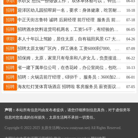
求职
求职女 想找一份做饭工作， 双休单休都可以， 钟点工全天都可以， 做饭经验十多年，干净利索。 有需要单位和个人请联系， 只要公交车方便远近没关系。 电话☎15003515264
06-03
招聘
迎泽区幼儿园招帮厨一名，要求：身体健康，吃苦耐劳。有意者电话联系：13834584241
10-18
招聘
中正天街古鲁特 诚聘 后厨经理 前厅经理 服务员 前台 后厨配菜员 洗碗工 联系方式13403469625
07-18
招聘
招聘酒水饮料送货司机两名，工资5-6千，有经验的可以做底薪+提成(6-9千）地址，万柏林西铭，电话17735185697
06-05
求职
本人十年以上驾龄，居住太原，自有福田风景 G7 大金杯一辆，吃苦耐劳，有责任心，可长短途拉货，送货，搬家等等，有需要的老板联系 15735518877，18334752328。
04-26
招聘
招聘太原太钢厂区内，焊工俩名 工资6000到7000。 三十名皮带工，工资5000一星期休息一天 联系电话15503696868
07-09
招聘
招保姆，太原，家里只有母亲和八岁女儿，负责接送女儿，做饭，做家务！要求人品好，长期稳定！工资3000—3500/电话:15003435508
06-22
招聘
省一建下属单位公司，在杏花岭，办公室岗位，包吃包住，月薪3k，干的好了以后平均工资6k起～尽量是建筑类专业～联系方式13333415149
10-13
招聘
招聘：火锅店前厅经理，6到8千， 服务员：3600加200. 洗碗：3600加200。 切配：4300加200 地址：九丰路 联系电话13623674862曹
06-01
招聘
海友红灯笼体育场酒店 招聘啦 客房服务员 薪资面议 福利待遇：提供食宿，生日礼物 定期团建☎19834033723微信同号
07-05
声明：
本站所有信息均由发布者提供，请您仔细辨别信息真伪，对于虚假类等
信息对您造成的任何损失，太原生活网不承担一切责任。
Copyright © 2022-2025 太原生活网(www.sxtaiyuan.net) All Rights Reserved.