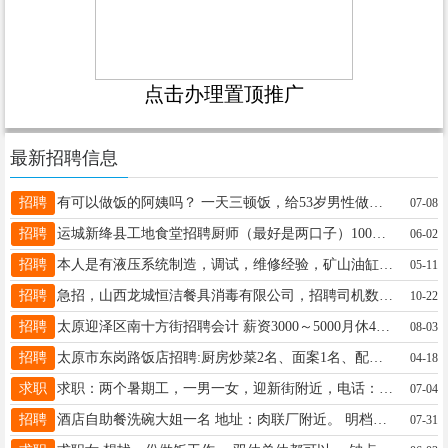
点击办理置顶推广
最新招聘信息
招聘
有可以做饭的阿姨吗？ 一天三顿饭，给53岁男性做饭，帮忙简单收拾家，其他时间不占用，一个月2000。位置在九院东区，可以加我微信联系电话????13513626870
07-08
招聘
运城新绛县工地食堂招聘厨师（最好是两口子）100人左右的饭，大锅菜，三餐，川菜口味，工资面议13633455567
06-02
招聘
本人是有液压系统制造，调试，维修经验，矿山油缸内外壁修复的，想找一个需要我这种人的单位工作。有需要的老板可以联系我。电话18535126797
05-11
招聘
急招，山西龙城恒洁餐具消毒有限公司，招聘司机数名，年龄35岁左右，能吃苦耐劳，司机工资待遇，底薪5500，加业务提成，加全勤奖，多劳多得，上不封顶，，上不封顶，月入过万，18834127772
10-22
招聘
太原迎泽区南十方街招聘会计 薪资3000～5000月休4天会开车 15735211638
08-03
招聘
太原市东岗路饭店招聘:厨房炒菜2名、面案1名、配菜2名、凉菜1名、打荷1名、洗碗保洁2名、烧烤2名、服务员若干，薪资面议 联系电话:15536596928
04-18
求职
求职：两个暑期工，一男一女，迎新街附近，电话：13835128607
07-04
招聘
酒店自助餐洗碗大姐一名 地址：肉联厂附近。 明档大姐一名，晋祠路后王街 电话13546406944
07-31