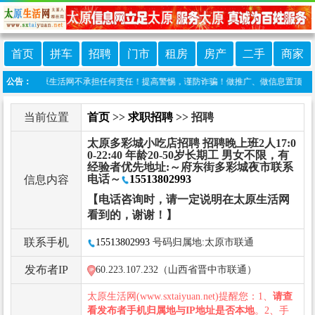
首页
拼车
招聘
门市
租房
房产
二手
商家
布，太原生活网不承担任何责任！提高警惕，谨防诈骗！做推广、做信息置顶！请加太原生活网
公告：
当前位置
首页
>>
求职招聘
>> 招聘
太原多彩城小吃店招聘 招聘晚上班2人17:0
0-22:40 年龄20-50岁长期工 男女不限，有
经验者优先地址:～府东街多彩城夜市联系
电话～
15513802993
信息内容
【电话咨询时，请一定说明在太原生活网
看到的，谢谢！】
联系手机
15513802993
号码归属地:太原市联通
发布者IP
60.223.107.232（山西省晋中市联通）
太原生活网(www.sxtaiyuan.net)提醒您：1、
请查
看发布者手机归属地与IP地址是否本地
。2、手