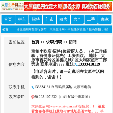
首页
拼车
招聘
门市
租房
房产
二手
商家
声明：本栏目信息由网友自行发布，太原生活网不承担任何责任！提高警惕，谨防诈骗！做推广
公告：
当前位置
首页
>>
求职招聘
>> 招聘
宝姐小吃店 招聘1位帮厨人员，（有工作经
验，有健康证优先）工资面议。 地址：太
原市杏花岭区国樾龙城C区大利家超市二部
旁边 联系电话???? 宝姐:
13333418119
信息内容
【电话咨询时，请一定说明在太原生活网
看到的，谢谢！】
联系手机
13333418119
号码归属地:太原市电信
发布者IP
60.223.107.232（山西省晋中市联通）
太原生活网(www.sxtaiyuan.net)提醒您：1、
请查
看发布者手机归属地与IP地址是否本地
。2、手