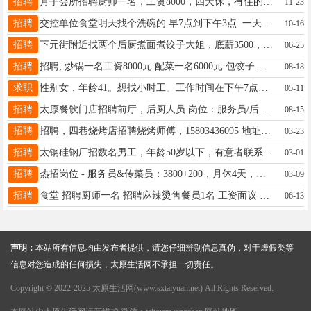
招聘
月子会所招聘厨师一名，工资8000，四天休，有住的地方，要求是要做过月子会所的师傅电话 17703415292
11-23
招聘
交控单位食堂明天找个洗碗的 早7点到下午3点 一天100 可兼职干一天算一天的钱，也可长期干 电话18703409200
10-16
招聘
下元街附近找两个后厨煮面煮饺子大姐，底薪3500，管吃不管住，需要的联系17603512821
06-25
招聘
招聘; 炒锅一名工资8000元 配菜一名6000元 包饺子一名3800元 电话16636680888 以上员工两天休息 休息不完补工资。
08-18
求职
性别女，年龄41。想找小时工。工作时间在下午7点以后，接受到凌晨。地点最好在万柏林区西宫附近。可以长期做小时工18735183247
05-11
招聘
太原餐饮门店招聘前厅，后厨人员 岗位：服务员/后厨师傅/洗碗/保洁/洗菜，缺口40人 男女不限，18―35岁(洗碗，洗菜，保洁可放宽到50岁) 服从门店管理，积极乐观 【工作时间】9.30―14.00左右，17:00―22.00左右 (具体根据店里主管安排)，月公休3天
08-15
招聘
招聘，四巷烧烤店招聘烧烤师傅，15803436095 地址，太原市迎泽区桃园四巷26号
03-23
招聘
太钢硅钢厂招数名男工，年龄50岁以下，有意者联系13753143195韩总，具体工资福利面谈。
03-01
招聘
热招岗位 - 服务员&传菜员：3800+200，月休4天，包吃住，有餐饮经验优先 - 打荷凉菜：4000+，月休3天，包吃住，有餐饮经验优先 - 炒锅：薪资面议，月休3天，包吃住，有餐饮经验优先 - 配菜员&帮厨：4000+，月休3天，包吃住，有餐饮经验优先 - 钟点工：13元/小时 福利亮点 全勤奖 带薪年假 团建活动 节假日福利 联系电话：15735793197
03-09
招聘
食堂 招聘厨师一名 招聘麻辣烫售餐员1名 工资面议 月休四天 联系电话:15135167442
06-13
声明：
本站所有信息均由发布者提供，请您仔细辨别信息真伪，对于虚假类等
信息对您造成的任何损失，太原生活网不承担一切责任。
Copyright © 2022-2025 太原生活网(www.sxtaiyuan.net) All Rights Reserved.