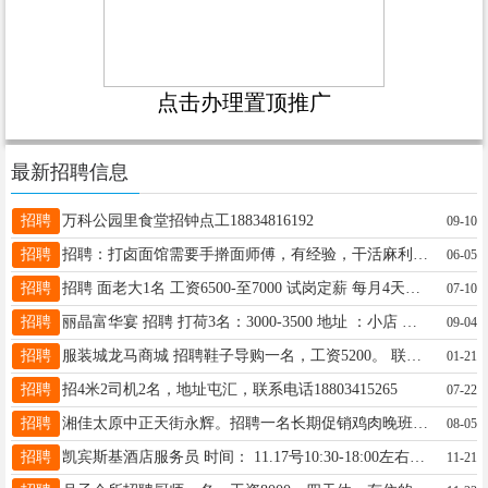
点击办理置顶推广
最新招聘信息
招聘
万科公园里食堂招钟点工18834816192
09-10
招聘
招聘：打卤面馆需要手擀面师傅，有经验，干活麻利优先 有意者电话联系13934666547 工资面谈
06-05
招聘
招聘 面老大1名 工资6500-至7000 试岗定薪 每月4天休息每月18号准时发薪，不拖欠， 宿舍近有空调，洗衣机，无线 地址小店区人民南路晋乡家宴 电话，15003407006
07-10
招聘
丽晶富华宴 招聘 打荷3名：3000-3500 地址 ：小店 恒大绿洲 真武路 丽晶富华宴 宿舍离饭店很近 月休4天 宿舍有Wi-Fi洗衣机 每个月20号准时发工资 联系电话18103549003
09-04
招聘
服装城龙马商城 招聘鞋子导购一名，工资5200。 联系罗 13613469067
01-21
招聘
招4米2司机2名，地址屯汇，联系电话18803415265
07-22
招聘
湘佳太原中正天街永辉。招聘一名长期促销鸡肉晚班， 3700两天休，不休假的，两天补贴300元。 上班时间2.30-10.30 年龄48周岁以内， 守摊有责任心。 有超市经验者优先。 联系电话15235146632（微信同号）
08-05
招聘
凯宾斯基酒店服务员 时间： 11.17号10:30-18:00左右（9男） 11.17号10：00-18： 左右（15女） 薪资：14元/小时 地址：小店区长风街口 联系：19834004050（同微)
11-21