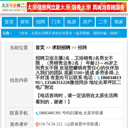
首页
拼车
招聘
门市
租房
房产
二手
商家
由网友自行发布，太原生活网不承担任何责任！提高警惕，谨防诈骗！做推广、做信息置顶！请
公告：
当前位置
首页
>>
求职招聘
>> 招聘
招聘卫浴主播2名，卫浴销售2名男女不
限，（男销售业务2名 ） 年龄23～40岁之
间男女不限 欢迎想赚钱有责任心的伙伴加
入我们的团队 底薪3500+提成 多劳多得.上
不封顶 有意向可以联系 电话：
186034813
信息内容
91
/
13546351226
微信同步 地址尖草坪区二
电厂附近
【电话咨询时，请一定说明在太原生活网
看到的，谢谢！】
联系手机
18603481391
号码归属地:太原市联通
发布者IP
118.74.50.212（山西省晋中市联通）