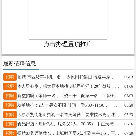
点击办理置顶推广
最新招聘信息
招聘
招聘 市区货车司机一名， 太原田和集团 待遇丰厚，有意向者电话联13643602501
06-03
求职
本人男47岁，想太原本地找专职司机活！20年驾龄，技术稳、路况熟，无事故记录。只负责开车，不承担车辆保养、加油等额外工作。有意向的老板欢迎联系！电话：18003584277
01-06
招聘
食堂招聘面案师一名，工资五千，配菜一名，工资五千，帮厨大姐五名，工资三千，月休两天，有意联系13485302686
03-03
招聘
发单地推：2人，男女不限 时间：早6:30~11:30， 下午3点到5:30。 工资：一天60元，日结。发单过程中，带客户到店，一个人奖励两块。 工作地点：赛马场附近马道坡街果品招待所往东80米街南门面，九度健康馆。 电话：13303518709
05-20
招聘
太原亲贤街附近招聘一名羊汤师傅，要求技术高，味道好，工资面议，杨经理，18903517981
07-23
招聘
食品街店：后厨2人、服务员2人（20-35） 中正天街店：服务员1个、收银1人 晋阳街店：服务员1个、后厨2个 茂业店储备（前期在晋阳街店）：后厨1个（配菜）、迎宾2个 通达街店：服务员1个（男士) 各岗位需满（20-45）岁，后厨需要男士有经验的 微信电话同号：17735275907
05-26
招聘
招聘炒菜师傅数名，上班时间早5点半到中午1点，下午4点到7点，宿舍环境好，洗漱方便，工资6000元-7000元，公休3天，一日三餐 联系电话:13513616122 地址:南内东街双塔公园南门对面
07-29