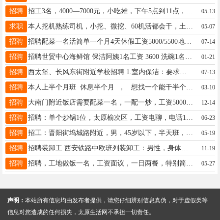
招聘
招工3名，4000—7000元，小吃摊，下午5点到11点，13835827109
05-13
求职
本人挖机熟练司机，小挖、微挖、60机活都会干，土方、整平、破碎锤都拿手，干活稳重能吃苦，服从安排。 现想在太原及周边找长期包月、临时顶班活，随时能到岗，有缺司机的挖机老板、带班师傅请直接联系我： ????电话：17607705744
05-07
招聘
招聘配菜一名活简单一个月4天休假工资5000/5500地址太原吾悦广场联系电话15829099749
07-14
招聘
招聘世贸中心海鲜馆 保洁阿姨1名工资 3600 洗碗1名工资3600 服务员2名工资4000 配菜2名6000 联系电话18635121118李
01-21
招聘
西太堡、长风东街附近学校招聘 1.室内保洁：要求女性，65岁以内，有相关工作经验； 2.宿管：倒班，要求:女性，60岁以内，大专以上学历，有相关工作经验； 3.维修工：要求男性，65岁以内，维修水管、衣柜等 工资面议，工资按时发放不拖欠 以上岗位联系电话:17303512233
07-13
招聘
本人上半个月班 休息半个月 ， 想找一个能干半个月的工作 可以一直干 ，每个月能干半个月 电话 13191055876
03-10
招聘
大南门附近饭店需要配菜一名，一配一炒，工资5000至5500，两天休息。电话13068000727微信同号
12-14
招聘
招聘：单个炒锅1位，太原榆次区，工资电聊，电话17652882828
06-23
招聘
招工：晋阳街坞城路附近，男，45岁以下，半天班，工资3500，全勤3800，有话补，能吃苦耐劳，具体其他电话或者微信15388515907
05-19
招聘
招聘装卸工 西安铁路中欧班列装卸工：男性，身体健康无心脏病、高血压及其他疾病，年龄35~60岁；管住，不管吃；月工资在6000+，干的好7000+，工作地：港务区；主要装卸树脂、橡胶 联系 田老师 15388575765
11-19
招聘
招聘，工地做饭一名，工资面议，一日两餐，特别简单，面条馒头都是买，一天工作的3～4小时，地址，大同路青年城对面，联系电话13754831461
05-27
声明：
本站所有信息均由发布者提供，请您仔细辨别信息真伪，对于虚假类等
信息对您造成的任何损失，太原生活网不承担一切责任。