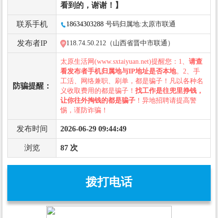
看到的，谢谢！】
联系手机
18634303288
号码归属地:太原市联通
发布者IP
118.74.50.212（山西省晋中市联通）
太原生活网(www.sxtaiyuan.net)提醒您：1、
请查
看发布者手机归属地与IP地址是否本地
。2、手
工活、网络兼职、刷单，都是骗子！凡以各种名
防骗提醒：
义收取费用的都是骗子！
找工作是往兜里挣钱，
让你往外掏钱的都是骗子
！异地招聘请提高警
惕，谨防诈骗！
发布时间
2026-06-29 09:44:49
浏览
87 次
拨打电话