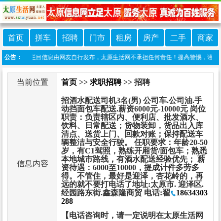
首页
拼车
招聘
门市
租房
房产
二手
商家
声明：本栏目信息由网友自行发布，太原生活网不承担任何责任！提高警惕，谨防诈骗！做推
公告：
当前位置
首页
>>
求职招聘
>> 招聘
招酒水配送司机3名(男) 公司车.公司油.手
动挡面包车配送.薪资6000元-10000元 岗位
职责：负责辖区内、便利店、批发酒水、
饮料、日常配送；货物装卸，货品出入库
清点、送货上门、回款对账；保持配送车
辆整洁与安全行驶。 任职要求：年龄20-50
岁，有C1驾照，熟练开厢货/面包车；熟悉
本地城市路线，有酒水配送经验优先； 薪
信息内容
资待遇：6000至10000，提成计件多劳多
得。不管住，最好是迎泽，杏花岭的，再
远的就不要打电话了地址:太原市. 迎泽区.
经园路东街.鑫森隆商贸 电话:翟
18634303
288
【电话咨询时，请一定说明在太原生活网