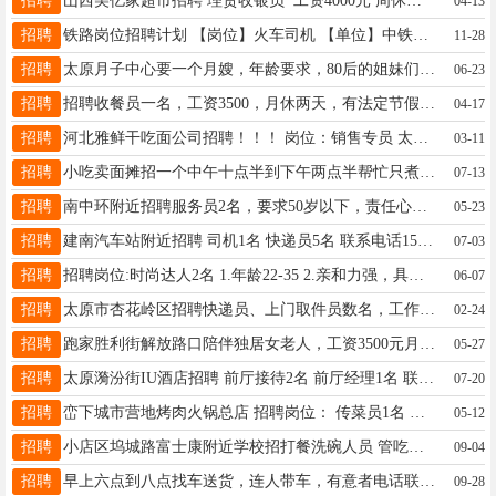
招聘
山西美亿家超市招聘 理货收银员 工资4000元 周休一天，☎13803415670 工作地址： 小店区山西师范大学（汇通北路）近武宿机场 。
04-13
招聘
铁路岗位招聘计划 【岗位】火车司机 【单位】中铁局，中铁建局，中铁电气化局 【要求】男，19-32周岁以下，中专、大专及以上学历，理工类专业优先，身体健康，无不良嗜好，无案底； 【福利待遇】正式上岗后综合工资：内燃机车8000-13000/月，缴纳五险一金或二金，月休8-10天，节日福利，高温补贴，取暖费，晋升空间大等； 【培训周期】3-6个月 【安置流程】理论培训完考取理论合格证，获证后安排跟班实习，实习期满单位安排考证，获得证书后成为一名合格的铁路职工。 【就业地方】全国可安置
11-28
招聘
太原月子中心要一个月嫂，年龄要求，80后的姐妹们联系，薪资待遇：28/6000 联系电话：13803452664
06-23
招聘
招聘收餐员一名，工资3500，月休两天，有法定节假日，包吃住 地址:太原市小店区晋阳街东沺一巷国安大厦B座一楼醉牛餐饮有限公司 联系电话18636989994
04-17
招聘
河北雅鲜干吃面公司招聘！！！ 岗位：销售专员 太原市场： 上班时间：8.-12，下午2-6，一天8小时，月休4 年龄要求：22-44岁 工作内容：店内销售（不需要长时间站立） 薪资构成：底薪＋提成（面议） 联系方式：13932708690（微信同号）
03-11
招聘
小吃卖面摊招一个中午十点半到下午两点半帮忙只煮一下面的小时工，一天50元，日结，月结都行，要求精干利索一点的，电话19935115342
07-13
招聘
南中环附近招聘服务员2名，要求50岁以下，责任心强，吃苦耐劳，联系电话:13403466859
05-23
招聘
建南汽车站附近招聘 司机1名 快递员5名 联系电话15536500839
07-03
招聘
招聘岗位:时尚达人2名 1.年龄22-35 2.亲和力强，具有较强的团队合作精神和上进心，责任心强！执行力强！ 3.喜欢户外，爱穿搭 5.爱搭配，爱酷酷的感觉 喜欢时尚的风格 薪资架构：底薪➕提成➕奖励 综合❤资:4000-8000(上不封顶） 品牌:PONY 1972 地址: 太原茂业天地三层 电话 ：18835351647
06-07
招聘
太原市杏花岭区招聘快递员、上门取件员数名，工作地点：太原市杏花岭区新开南巷东兴装饰城X区，要求25-50岁，男女不限，工资按件计算，上不封顶，能吃苦耐劳、有工作经验者优先，联系人任俊伟18234034103，微信同号
02-24
招聘
跑家胜利街解放路口陪伴独居女老人，工资3500元月休四天13834114534微信15388514534
05-27
招聘
太原漪汾街IU酒店招聘 前厅接待2名 前厅经理1名 联系电话:13100002195（微信同号）
07-20
招聘
峦下城市营地烤肉火锅总店 招聘岗位： 传菜员1名 ：工资3800 刨肉师/配菜：工资6000 爆肉配菜学徒：工资3800 工作时间：下午16:00-凌晨1:00 月休：两天，包吃住 备注：有工作经验者优先 联系电话：18035159800 地址：胜利东街如意小区北门峦下城市营地火锅烤肉
05-12
招聘
小店区坞城路富士康附近学校招打餐洗碗人员 管吃管住，住宿条件好，月休7天。 身体健康就可以，面试打电话15735010880
09-04
招聘
早上六点到八点找车送货，连人带车，有意者电话联系15035366446
09-28