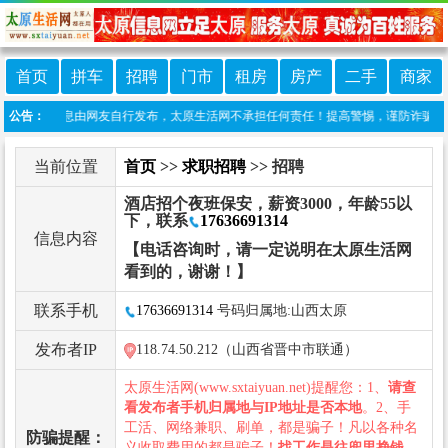
首页
拼车
招聘
门市
租房
房产
二手
商家
本栏目信息由网友自行发布，太原生活网不承担任何责任！提高警惕，谨防诈骗！做推广、做
公告：
当前位置
首页
>>
求职招聘
>> 招聘
酒店招个夜班保安，薪资3000，年龄55以
下，联系
17636691314
信息内容
【电话咨询时，请一定说明在太原生活网
看到的，谢谢！】
联系手机
17636691314
号码归属地:山西太原
发布者IP
118.74.50.212（山西省晋中市联通）
太原生活网(www.sxtaiyuan.net)提醒您：1、
请查
看发布者手机归属地与IP地址是否本地
。2、手
工活、网络兼职、刷单，都是骗子！凡以各种名
防骗提醒：
义收取费用的都是骗子！
找工作是往兜里挣钱，