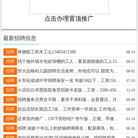
点击办理置顶推广
最新招聘信息
招聘
有钢筋工和木工么13403411588
08-14
招聘
找个做外墙水包砂深槽的工人，要直接能做的工人15203404961
08-15
招聘
恒大品格幼儿园招聘生活老师，外地也可以 园里为老师们提供的员工宿舍，一曰三餐，福利待遇优厚 有意者请拔打15536618047王老师
08-02
招聘
火车站成成中学招聘保安一名 年龄58以下，工资2500，公休四天工作轻松，联系电话13753316888
07-19
招聘
小店区白求恩医院食堂招刷卡卖饭，工资：3500-4500，包食宿，月休两天，要求出手速度快，识字会写，必须有太原市健康证上岗，联系电话：15541313678
12-19
招聘
招聘服务员男女不限，要求干净利落，会普通话，月休四天管吃住3700-4000联系电话19135136667
09-09
招聘
饮品店招长期员工3名，工作简单一学就会 工作地点，太原市迎泽区食品街南门，年龄40岁以下 工资3000元，每月休息2天 工作时间，上午10点到晚上8点（20点） 联系电话18635129299
08-07
招聘
证券室内推广，150下班秒结‼️ 管午饭，正规。早做完早下班 做过的可以推荐朋友过来有????
01-14
招聘
招聘:厨龄十年以上的炒锅师傅两名，配菜两名，包饺子工一名，刷碗一名，高级服务员十名电话13273688789冯师傅
08-16
招聘
南中环桥西汾河湾C区端碗碗米线小馆，现招聘厨房小工，工资4500元，联系电话：13935116671
06-29