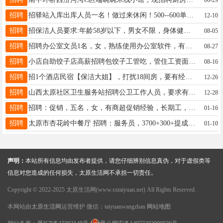
招聘
招驿站入库出库人员一名！做过来休闲！500--600单货！轻松活！一月3000元电话！19135223430
12-10
招聘
招保洁人员要求:年龄58岁以下，男女不限，身体健康，服从分配，吃苦耐劳，有经验者优先录用。 工资:面议 地址:龙城大街太榆路交叉口附近上班时间:7:00 －18:00中午管饭，有休息时间 联系电话:19935165691 19935655691
08-05
招聘
招聘办公室文员1名，女，熟练使用办公室软件，有仓库管理经验优先考虑。 上班时间：早8:00，晚5:30，月休6天。 联系电话：15635135238 联系人：李女士 地址：东峰路唐久物流院内（面包工厂）
08-27
招聘
小店自助饺子店高薪招聘包饺子工管吃，管住工资面议，联系方式18636808788李
08-16
招聘
招1个酒店民宿【保洁大姐】，打扰18间房，要有经验的，干过酒店或者民宿保洁的。 50周岁以内。综薪5000~6000地址:华润昆仑御 联系电话:15235676588王经理
12-26
招聘
山西太原社区卫生服务站招聘公卫工作人员，要求有多年相关工作及管理经验，能胜任，新入职保底5000+，有意可联系13099069231（请加微信）
12-28
招聘
招聘：促销，五名，女，有商超促销经验，长期工， 工作地址1:小井峪美联家超市， 工作地址2：亿家亲首开店，龙城南街。 薪资：具体面议 联系方式：13453862238，18377900271 有意者尽快联系
01-16
招聘
太原市杏花岭中餐厅 招聘：服务员，3700+300+提成 以上岗位包食住，月休3天，宿舍环境良好，有发展前途。 ☎如有意者请联系电话：15513898444
01-10
声明：
本站所有信息均由发布者提供，请您仔细辨别信息真伪，对于虚假类等
信息对您造成的任何损失，太原生活网不承担一切责任。
Copyright © 2022-2025 太原生活网(www.sxtaiyuan.net) All Rights Reserved.
本网站由
太原生活网
运营维护 微信：taiyuanwangzhan
网站地图